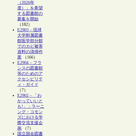
（2026年
度）」を希望
する図書館の
募集を開始
（182）
E2903 – 琉球
大学附属図書
館医学部分館
でのカビ被害
資料の清掃作
業
（166）
E2904 – フラ
ンスの図書館
等のためのア
クセシビリテ
ィ・ガイド
（7）
E2902 – 「わ
かっていいと
も!」：ラーニ
ング・コモン
ズにおける学
際交流支援企
画
（7）
国立国会図書