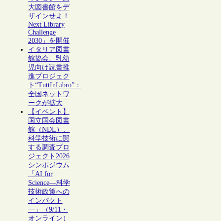
大図書館をデ
ザインせよ！
Next Library
Challenge
2030」を開催
イタリア図書
館協会、乳幼
児向け読書推
進プロジェク
ト“TuttInLibro”：
全国ネットワ
ークが拡大
【イベント】
国立国会図書
館（NDL）、
科学技術に関
する調査プロ
ジェクト2026
シンポジウム
「AI for
Science―科学
技術政策への
インパクト
―」（9/11・
オンライン）