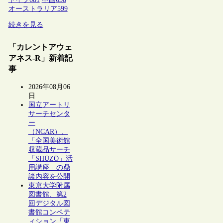
オーストラリア
599
続きを見る
「カレントアウェ
アネス-R」新着記
事
2026年08月06
日
国立アートリ
サーチセンタ
ー
（NCAR）、
「全国美術館
収蔵品サーチ
「SHŪZŌ」活
用講座」の鼎
談内容を公開
東京大学附属
図書館、第2
回デジタル図
書館コンペテ
ィション「東