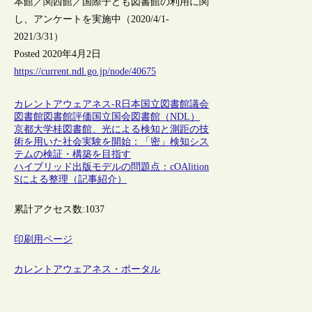
本館／関西館／国際子ども図書館の利用に関
し、アンケートを実施中（2020/4/1-
2021/3/31）
Posted 2020年4月2日
https://current.ndl.go.jp/node/40675
カレントアウェアネス-R
日本
国立図書館
議会
図書館
図書館評価
国立国会図書館（NDL）
京都大学桂図書館、光による検知と測距の技
術を用いた社会実験を開始：「密」検知シス
テムの検証・構築を目指す
ハイブリッド出版モデルの問題点：cOAlition
Sによる整理（記事紹介）
累計アクセス数:
1037
印刷用ページ
カレントアウェアネス・ポータル