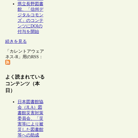
県立長野図書
館、「信州デ
ジタルコモン
ズ」のコンテ
ンツにDOIの
付与を開始
続きを見る
「カレントアウェア
ネス-R」用のRSS：
よく読まれている
コンテンツ（本
日）
日本図書館協
会（JLA）図
書館災害対策
委員会、「災
害等により被
災した図書館
等への助成