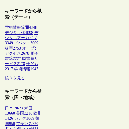
キーワードから検
索（テーマ）
学術情報流通
4348
デジタル化
4098
デ
ジタルアーカイブ
3349
イベント
3009
災害
2753
オープン
アクセス
2678
電子
書籍
2227
図書館サ
ービス
2178
子ども
2017
学術情報
1947
続きを見る
キーワードから検
索（国・地域）
日本
19623
米国
10660
英国
3216
欧州
1426
カナダ
1069
韓
国
950
フランス
720
ドイツ
681
中国
638