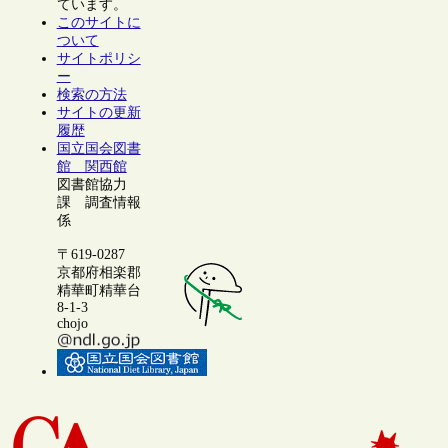
ています。
このサイトに
ついて
サイトポリシ
ー
検索の方法
サイトの更新
履歴
国立国会図書
館 関西館
図書館協力
課 調査情報
係
〒619-0287
京都府相楽郡
精華町精華台
8-1-3
chojo