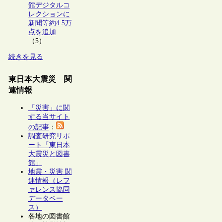
館デジタルコ
レクションに
新聞等約4.5万
点を追加
（5）
続きを見る
東日本大震災 関
連情報
「災害」に関
する当サイト
の記事
：
調査研究リポ
ート「東日本
大震災と図書
館」
地震・災害 関
連情報（レフ
ァレンス協同
データベー
ス）
各地の図書館