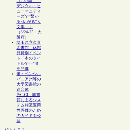
（2026夏）―
デジタル・ヒ
ューマニティ
ーズで“繋が
る×広がる”人
文学―」
（8/24-25・大
阪府）
埼玉県立久喜
図書館、休館
日特別イベン
ト「本のタイ
トルで一句!」
を開催
米・ペンシル
バニア州等の
大学図書館の
連合体
PALCI、図書
館によるシス
テム相互運用
性評価のため
のガイドを公
開