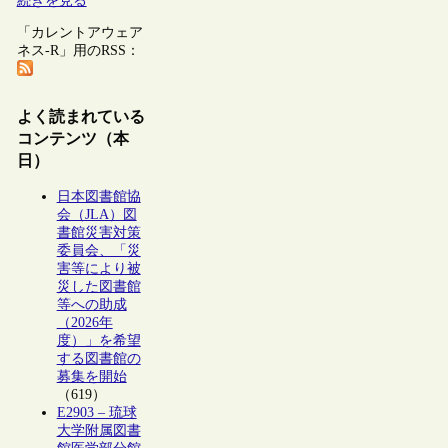
続きを見る
「カレントアウェア
ネス-R」用のRSS：
よく読まれている
コンテンツ（本
日）
日本図書館協
会（JLA）図
書館災害対策
委員会、「災
害等により被
災した図書館
等への助成
（2026年
度）」を希望
する図書館の
募集を開始
（619）
E2903 – 琉球
大学附属図書