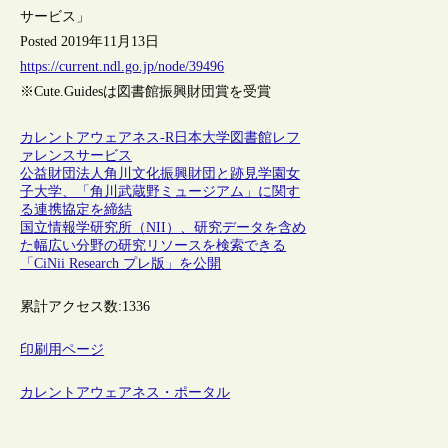
サービス」
Posted 2019年11月13日
https://current.ndl.go.jp/node/39496
※Cute.Guidesは図書館振興財団賞を受賞
カレントアウェアネス-R
日本
大学図書館
レフ
ァレンスサービス
公益財団法人角川文化振興財団と跡見学園女
子大学、「角川武蔵野ミュージアム」に関す
る連携協定を締結
国立情報学研究所（NII）、研究データを含め
た幅広い分野の研究リソースを検索できる
「CiNii Research プレ版」を公開
累計アクセス数:
1336
印刷用ページ
カレントアウェアネス・ポータル