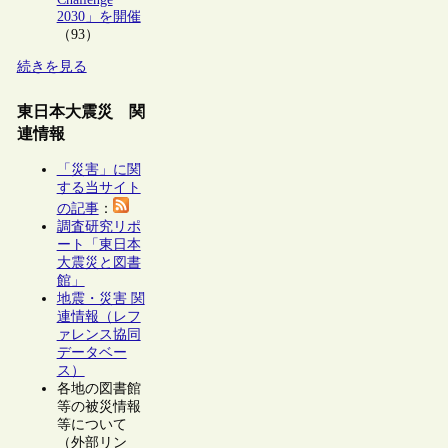
2030」を開催
（93）
続きを見る
東日本大震災 関
連情報
「災害」に関
する当サイト
の記事
：
調査研究リポ
ート「東日本
大震災と図書
館」
地震・災害 関
連情報（レフ
ァレンス協同
データベー
ス）
各地の図書館
等の被災情報
等について
（外部リン