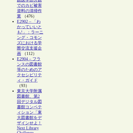
館医学部分館
でのカビ被害
資料の清掃作
業
（476）
E2902 – 「わ
かっていいと
も!」：ラーニ
ング・コモン
ズにおける学
際交流支援企
画
（112）
E2904 – フラ
ンスの図書館
等のためのア
クセシビリテ
ィ・ガイド
（93）
東京大学附属
図書館、第2
回デジタル図
書館コンペテ
ィション「東
大図書館をデ
ザインせよ！
Next Library
Challenge