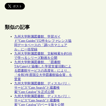
類似の記事
九州大学附属図書館、学習ガイ
ド“Cute.Guides”152件をレファレンス協
同データベースの「調べ方マニュア
ル」に一括登録
九州大学附属図書館、文献検索を約5分
で学べるシリーズ動画を公開
九州大学附属図書館、「図書館
TA(Cuter)と協働した学習支援活動によ
る図書館サービスの高度化」により、
「令和3年度国立大学図書館協会賞」を
受賞
九州大学附属図書館、ディスカバリ・
サービス“Cute.Search”と蔵書検
索“Cute.Catalog”を正式公開
九州大学附属図書館、ディスカバリ・
サービス“Cute.Search”と蔵書検
索“Cute.Catalog”のベータ版を公開