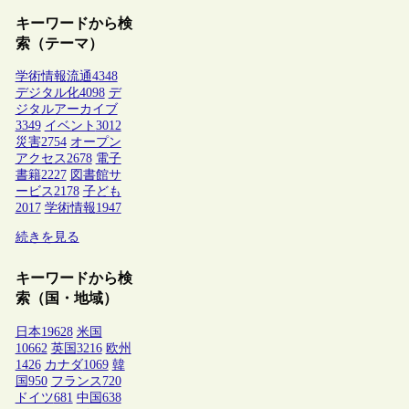
キーワードから検
索（テーマ）
学術情報流通
4348
デジタル化
4098
デ
ジタルアーカイブ
3349
イベント
3012
災害
2754
オープン
アクセス
2678
電子
書籍
2227
図書館サ
ービス
2178
子ども
2017
学術情報
1947
続きを見る
キーワードから検
索（国・地域）
日本
19628
米国
10662
英国
3216
欧州
1426
カナダ
1069
韓
国
950
フランス
720
ドイツ
681
中国
638