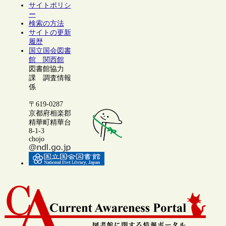
サイトポリシ
ー
検索の方法
サイトの更新
履歴
国立国会図書
館 関西館
図書館協力
課 調査情報
係
〒619-0287
京都府相楽郡
精華町精華台
8-1-3
chojo