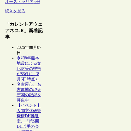
オーストラリア
599
続きを見る
「カレントアウェ
アネス-R」新着記
事
2026年08月07
日
令和8年熊本
地震による文
化財等の被害
が83件に（8
月6日時点）
名古屋市、名
古屋城の現天
守閣の記録を
募集中
【イベント】
人間文化研究
機構DH推進
室、「第5回
DH若手の会