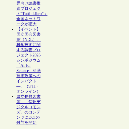
児向け読書推
進プロジェク
ト“TuttInLibro”：
全国ネットワ
ークが拡大
【イベント】
国立国会図書
館（NDL）、
科学技術に関
する調査プロ
ジェクト2026
シンポジウム
「AI for
Science―科学
技術政策への
インパクト
―」（9/11・
オンライン）
県立長野図書
館、「信州デ
ジタルコモン
ズ」のコンテ
ンツにDOIの
付与を開始