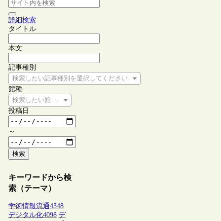
詳細検索
タイトル
本文
記事種別
検索したい記事種別を選択してください
館種
検索したい館種を選択してください
投稿日
～
検索
キーワードから検
索（テーマ）
学術情報流通
4348
デジタル化
4098
デ