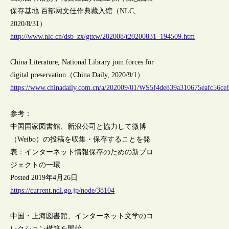
保存基地 百部网文佳作典藏入馆（NLC,
2020/8/31）
http://www.nlc.cn/dsb_zx/gtxw/202008/t20200831_194509.htm
China Literature, National Library join forces for
digital preservation（China Daily, 2020/9/1）
https://www.chinadaily.com.cn/a/202009/01/WS5f4de839a310675eafc56ce
参考：
中国国家図書館、新浪公司と協力して微博
（Weibo）の投稿を収集・保存することを発
表：インターネット情報保存のための新プロ
ジェクトの一環
Posted 2019年4月26日
https://current.ndl.go.jp/node/38104
中国・上海図書館、インターネット文学のコ
レクション構築を開始