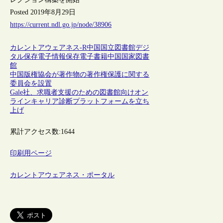
Posted 2019年8月29日
https://current.ndl.go.jp/node/38906
カレントアウェアネス-R
中国
国立図書館
デジ
タル保存
電子情報保存
電子書籍
中国国家図書
館
中国版権協会が著作物の著作権保護に関する
委員会を設置
Gale社、求職者支援のための図書館向けオン
ラインキャリア診断プラットフォームを立ち
上げ
累計アクセス数:
1644
印刷用ページ
カレントアウェアネス・ポータル