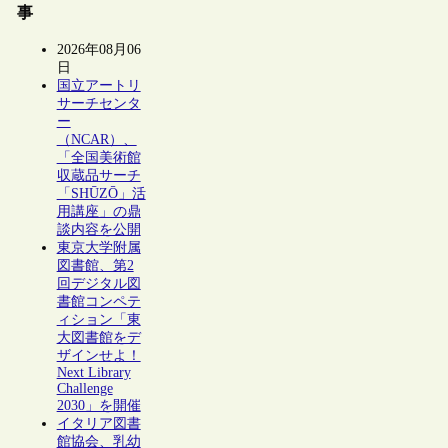
事
2026年08月06
日
国立アートリ
サーチセンタ
ー
（NCAR）、
「全国美術館
収蔵品サーチ
「SHŪZŌ」活
用講座」の鼎
談内容を公開
東京大学附属
図書館、第2
回デジタル図
書館コンペテ
ィション「東
大図書館をデ
ザインせよ！
Next Library
Challenge
2030」を開催
イタリア図書
館協会、乳幼