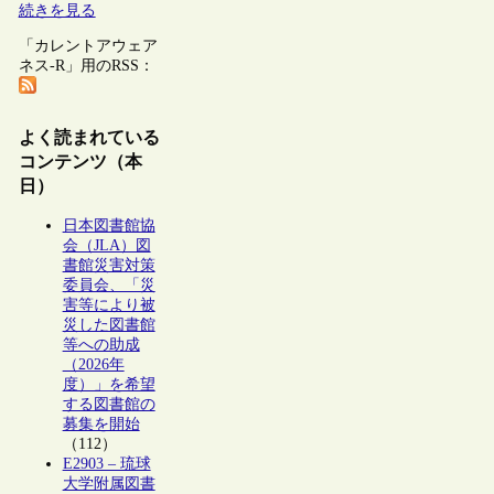
続きを見る
「カレントアウェア
ネス-R」用のRSS：
よく読まれている
コンテンツ（本
日）
日本図書館協
会（JLA）図
書館災害対策
委員会、「災
害等により被
災した図書館
等への助成
（2026年
度）」を希望
する図書館の
募集を開始
（112）
E2903 – 琉球
大学附属図書