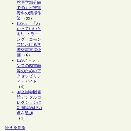
館医学部分館
でのカビ被害
資料の清掃作
業
（99）
E2902 – 「わ
かっていいと
も!」：ラーニ
ング・コモン
ズにおける学
際交流支援企
画
（6）
E2904 – フラ
ンスの図書館
等のためのア
クセシビリテ
ィ・ガイド
（4）
国立国会図書
館デジタルコ
レクションに
新聞等約4.5万
点を追加
（4）
続きを見る