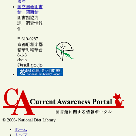
履歴
国立国会図書
館 関西館
図書館協力
課 調査情報
係
〒619-0287
京都府相楽郡
精華町精華台
8-1-3
chojo
© 2006- National Diet Library
ホーム
トップ