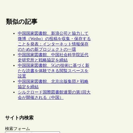
類似の記事
中国国家図書館、新浪公司と協力して
微博（Weibo）の投稿を収集・保存する
ことを発表：インターネット情報保存
のための新プロジェクトの一環
中国国家図書館、中国社会科学院近代
史研究所と戦略協定を締結
中国国家図書館、5Gの技術に基づく新
たな読書を体験できる閲覧スペースを
設置
中国国家図書館、北京出版集団と戦略
協定を締結
シルクロード国際図書館連盟の第1回大
会が開催される（中国）
サイト内検索
検索フォーム