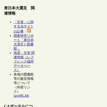
東日本大震災 関
連情報
「災害」に関
する当サイト
の記事
：
調査研究リポ
ート「東日本
大震災と図書
館」
地震・災害 関
連情報（レフ
ァレンス協同
データベー
ス）
各地の図書館
等の被災情報
等について
（外部リン
ク）
saveMLAK
CAポータルにつ