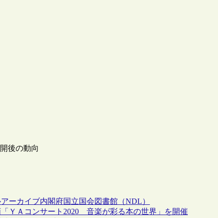
公開後の動向
ルアーカイブ
内閣府
国立国会図書館（NDL）
「ＹＡコンサート2020 音楽が彩る本の世界」を開催