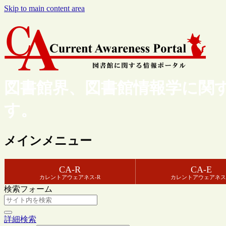
Skip to main content area
図書館界、図書館情報学に関
す。
メインメニュー
CA-R
CA-E
カレントアウェアネス-R
カレントアウェアネス
検索フォーム
詳細検索