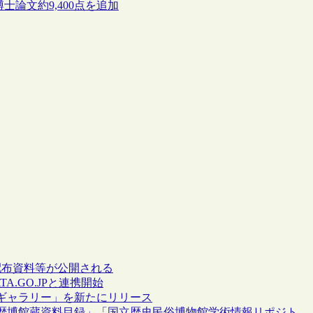
士論文約9,400点を追加
配布資料等が公開される
.GO.JPと連携開始
ギャラリー」を新たにリリース
歴博館蔵資料目録」「国立歴史民俗博物館学術情報リポジト