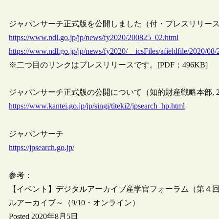
ジャパンサーチ正式版を公開しました（付・プレスリリース）（NDL
https://www.ndl.go.jp/jp/news/fy2020/200825_02.html
https://www.ndl.go.jp/jp/news/fy2020/__icsFiles/afieldfile/2020/08
※二つ目のリンクはプレスリリースです。[PDF：496KB]
ジャパンサーチ正式版の公開について（知的財産戦略本部, 2020
https://www.kantei.go.jp/jp/singi/titeki2/jpsearch_hp.html
ジャパンサーチ
https://jpsearch.go.jp/
参考：
【イベント】デジタルアーカイブ産学官フォーラム（第４
ルアーカイブ～（9/10・オンライン）
Posted 2020年8月5日