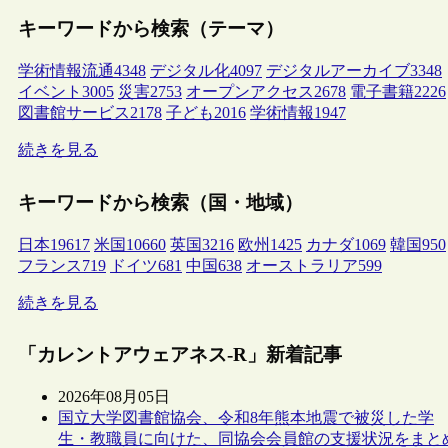
キーワードから検索（テーマ）
学術情報流通
4348
デジタル化
4097
デジタルアーカイブ
3348
イベント
3005
災害
2753
オープンアクセス
2678
電子書籍
2226
図書館サービス
2178
子ども
2016
学術情報
1947
続きを見る
キーワードから検索（国・地域）
日本
19617
米国
10660
英国
3216
欧州
1425
カナダ
1069
韓国
950
フランス
719
ドイツ
681
中国
638
オーストラリア
599
続きを見る
「カレントアウェアネス-R」新着記事
2026年08月05日
国立大学図書館協会、令和8年熊本地震で被災した学
生・教職員に向けた、同協会会員館の支援状況をまと