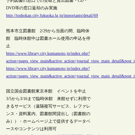
予約図書の窓口での受取と貸出図書・CD・
DVD等の窓口返却のみ実施
http://toshokan.city.fukuoka.lg.jp/importants/detail/69
熊本市立図書館 2/29から当面の間、臨時休
館 臨時休館中は図書ホール使用の申込を停
止
https://www.library.city.kumamoto.jp/index.php?
action=pages_view_main&active_action=journal_view_main_detail&pos
https://www.library.city.kumamoto.jp/index.php?
action=pages_view_main&active_action=journal_view_main_detail&pos
国立国会図書館東京本館 イベントを中止
3/5から3/16まで臨時休館 来館せずに利用で
きるサービス（遠隔複写サービス、レファレ
ンス・資料案内、図書館間貸出し（図書館の
み））・ホームページ上で提供するデータベ
ースやコンテンツは利用可