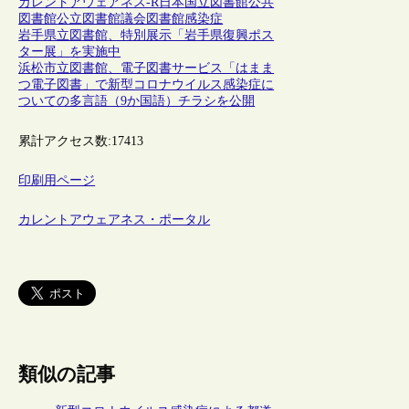
カレントアウェアネス-R
日本
国立図書館
公共
図書館
公立図書館
議会図書館
感染症
岩手県立図書館、特別展示「岩手県復興ポス
ター展」を実施中
浜松市立図書館、電子図書サービス「はまま
つ電子図書」で新型コロナウイルス感染症に
ついての多言語（9か国語）チラシを公開
累計アクセス数:
17413
印刷用ページ
カレントアウェアネス・ポータル
類似の記事