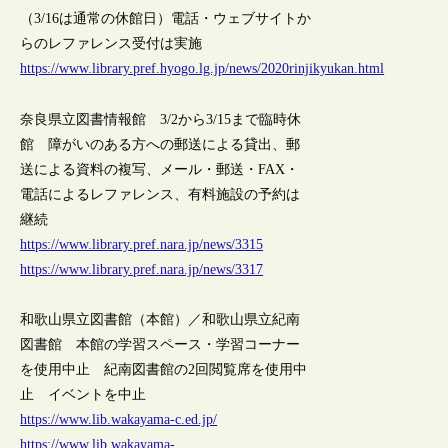
（3/16は通常の休館日）電話・ウェブサイトか
らのレファレンス受付は実施
https://www.library.pref.hyogo.lg.jp/news/2020rinjikyukan.html
奈良県立図書情報館 3/2から3/15まで臨時休
館 障がいのある方への郵送による貸出、郵
送による資料の複写、メール・郵送・FAX・
電話によるレファレンス、有料施設の予約は
継続
https://www.library.pref.nara.jp/news/3315
https://www.library.pref.nara.jp/news/3317
和歌山県立図書館（本館）／和歌山県立紀南
図書館 本館の学習スペース・学習コーナー
を使用中止 紀南図書館の2回閲覧席を使用中
止 イベントを中止
https://www.lib.wakayama-c.ed.jp/
https://www.lib.wakayama-