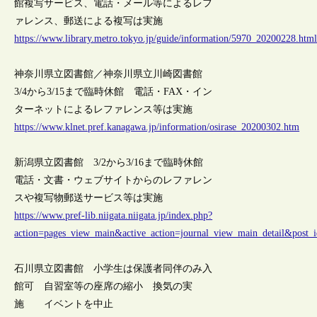
館複写サービス、電話・メール等によるレフ
ァレンス、郵送による複写は実施
https://www.library.metro.tokyo.jp/guide/information/5970_20200228.htm
神奈川県立図書館／神奈川県立川崎図書館
3/4から3/15まで臨時休館 電話・FAX・イン
ターネットによるレファレンス等は実施
https://www.klnet.pref.kanagawa.jp/information/osirase_20200302.htm
新潟県立図書館 3/2から3/16まで臨時休館
電話・文書・ウェブサイトからのレファレン
スや複写物郵送サービス等は実施
https://www.pref-lib.niigata.niigata.jp/index.php?
action=pages_view_main&active_action=journal_view_main_detail&pos
石川県立図書館 小学生は保護者同伴のみ入
館可 自習室等の座席の縮小 換気の実
施 イベントを中止