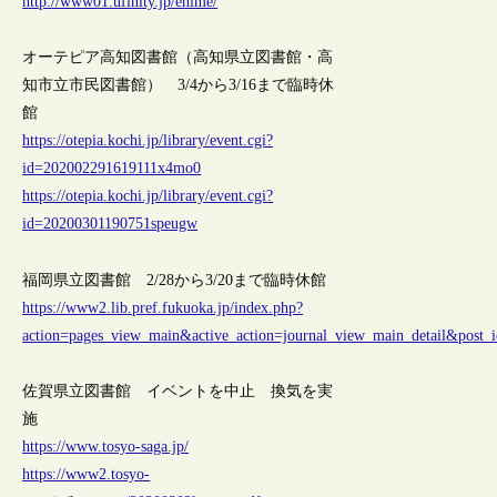
http://www01.ufinity.jp/ehime/
オーテピア高知図書館（高知県立図書館・高
知市立市民図書館） 3/4から3/16まで臨時休
館
https://otepia.kochi.jp/library/event.cgi?
id=202002291619111x4mo0
https://otepia.kochi.jp/library/event.cgi?
id=20200301190751speugw
福岡県立図書館 2/28から3/20まで臨時休館
https://www2.lib.pref.fukuoka.jp/index.php?
action=pages_view_main&active_action=journal_view_main_detail&pos
佐賀県立図書館 イベントを中止 換気を実
施
https://www.tosyo-saga.jp/
https://www2.tosyo-