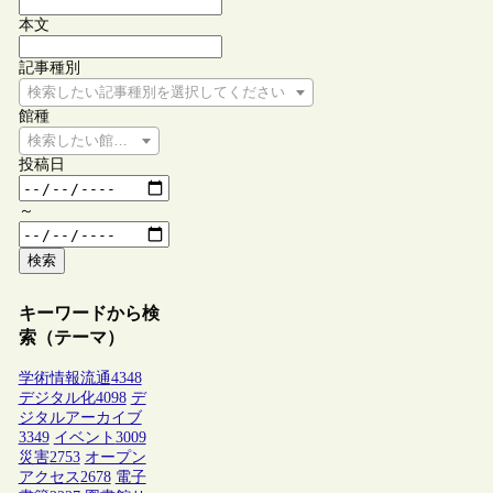
本文
記事種別
検索したい記事種別を選択してください
館種
検索したい館種を選択してください
投稿日
～
検索
キーワードから検
索（テーマ）
学術情報流通
4348
デジタル化
4098
デ
ジタルアーカイブ
3349
イベント
3009
災害
2753
オープン
アクセス
2678
電子