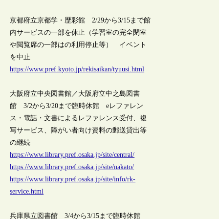
京都府立京都学・歴彩館 2/29から3/15まで館
内サービスの一部を休止（学習室の完全閉室
や閲覧席の一部はの利用停止等） イベント
を中止
https://www.pref.kyoto.jp/rekisaikan/tyuusi.html
大阪府立中央図書館／大阪府立中之島図書
館 3/2から3/20まで臨時休館 eレファレン
ス・電話・文書によるレファレンス受付、複
写サービス、障がい者向け資料の郵送貸出等
の継続
https://www.library.pref.osaka.jp/site/central/
https://www.library.pref.osaka.jp/site/nakato/
https://www.library.pref.osaka.jp/site/info/rk-
service.html
兵庫県立図書館 3/4から3/15まで臨時休館