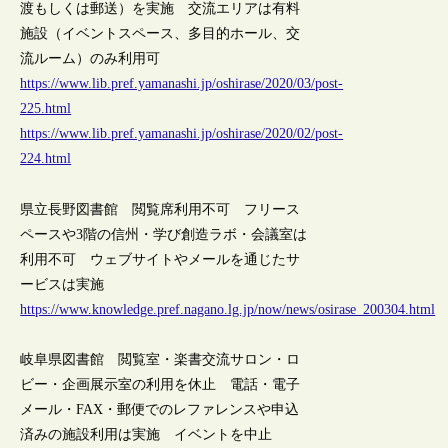
渡もしくは郵送）を実施 交流エリアは有料
施設（イベントスペース、多目的ホール、交
流ルーム）のみ利用可
https://www.lib.pref.yamanashi.jp/oshirase/2020/03/post-
225.html
https://www.lib.pref.yamanashi.jp/oshirase/2020/02/post-
224.html
県立長野図書館 閲覧席利用不可 フリース
ペースや3階の信州・学び創造ラボ・会議室は
利用不可 ウェブサイトやメールを通じたサ
ービスは実施
https://www.knowledge.pref.nagano.lg.jp/now/news/osirase_200304.html
岐阜県図書館 閲覧室・楽書交流サロン・ロ
ビー・企画展示室の利用を休止 電話・電子
メール・FAX・郵便でのレファレンスや申込
済みの施設利用は実施 イベントを中止