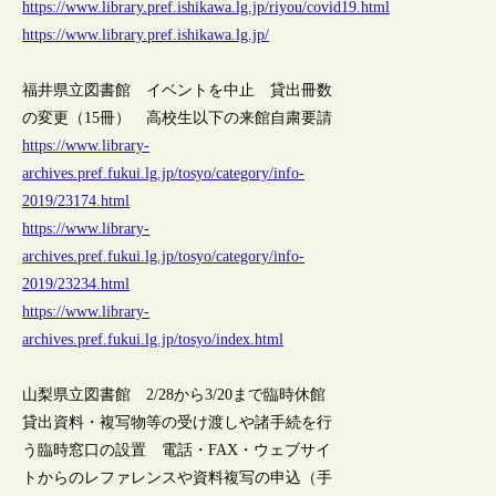
https://www.library.pref.ishikawa.lg.jp/riyou/covid19.html
https://www.library.pref.ishikawa.lg.jp/
福井県立図書館 イベントを中止 貸出冊数
の変更（15冊） 高校生以下の来館自粛要請
https://www.library-
archives.pref.fukui.lg.jp/tosyo/category/info-
2019/23174.html
https://www.library-
archives.pref.fukui.lg.jp/tosyo/category/info-
2019/23234.html
https://www.library-
archives.pref.fukui.lg.jp/tosyo/index.html
山梨県立図書館 2/28から3/20まで臨時休館
貸出資料・複写物等の受け渡しや諸手続を行
う臨時窓口の設置 電話・FAX・ウェブサイ
トからのレファレンスや資料複写の申込（手