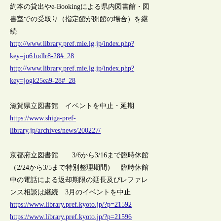
約本の貸出やe-Bookingによる県内図書館・図
書室での受取り（指定館が開館の場合）を継
続
http://www.library.pref.mie.lg.jp/index.php?
key=jo61odlr8-28#_28
http://www.library.pref.mie.lg.jp/index.php?
key=jogk25ea9-28#_28
滋賀県立図書館 イベントを中止・延期
https://www.shiga-pref-
library.jp/archives/news/200227/
京都府立図書館 3/6から3/16まで臨時休館
（2/24から3/5まで特別整理期間） 臨時休館
中の電話による返却期限の延長及びレファレ
ンス相談は継続 3月のイベントを中止
https://www.library.pref.kyoto.jp/?p=21592
https://www.library.pref.kyoto.jp/?p=21596