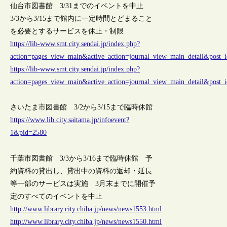
仙台市図書館 3/31までのイベントを中止
3/3から3/15まで館内に一定時間とどまること
を必要とするサービスを休止・制限
https://lib-www.smt.city.sendai.jp/index.php?
action=pages_view_main&active_action=journal_view_main_detail&pos
https://lib-www.smt.city.sendai.jp/index.php?
action=pages_view_main&active_action=journal_view_main_detail&pos
さいたま市図書館 3/2から3/15まで臨時休館
https://www.lib.city.saitama.jp/infoevent?
1&pid=2580
千葉市図書館 3/3から3/16まで臨時休館 予
約資料の貸出し、貸出中の資料の返却・延長
等一部のサービスは実施 3月末までに開催予
定のすべてのイベントを中止
http://www.library.city.chiba.jp/news/news1553.html
http://www.library.city.chiba.jp/news/news1550.html