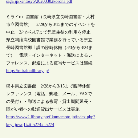
saga.jp/kentosyo/20200302korona.pdf
ミライoｎ図書館（長崎県立長崎図書館・大村
市立図書館） 2/29から3/15までのイベントを
中止 3/4から4/7まで児童生徒の利用を停止
県立鳴滝高校図書館で業務を行っている県立
長崎図書館郷土課の臨時休館（3/3から3/24ま
で） 電話・インターネット・郵送によるレ
ファレンス、郵送による複写サービスは継続
https://miraionlibrary.jp/
熊本県立図書館 2/28から3/15まで臨時休館
レファレンス（電話、郵送、メール、FAXで
の受付）・郵送による複写・貸出期間延長・
障がい者への郵送貸出サービスは実施
https://www2.library.pref.kumamoto.jp/index.php?
key=jowq1izii-5274#_5274