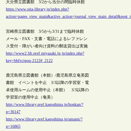
大分県立図書館 3/2から当分の間臨時休館
https://www.oita-library.jp/index.php?
action=pages_view_main&active_action=journal_view_main_detail&pos
宮崎県立図書館 3/5から3/31まで臨時休館
メール・FAX・文書・電話によるレファレン
ス受付・障がい者向け資料の郵送貸出は実施
http://www2.lib.pref.miyazaki.lg.jp/index.php?
key=bbfvcigoq-2122#_2122
鹿児島県立図書館（本館）/鹿児島県立奄美図
書館 イベントを中止 3/3以降の学習室・電
卓使用ルームの使用中止（本館） 3/3以降の
学習室の使用中止（奄美）
http://www.library.pref.kagoshima.jp/honkan/?
p=36147
http://www.library.pref.kagoshima.jp/amami/?
p=16865