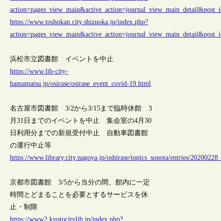
action=pages_view_main&active_action=journal_view_main_detail&pos
https://www.toshokan.city.shizuoka.jp/index.php?
action=pages_view_main&active_action=journal_view_main_detail&pos
浜松市立図書館 イベントを中止
https://www.lib-city-
hamamatsu.jp/osirase/osirase_event_covid-19.html
名古屋市図書館 3/2から3/15まで臨時休館 3
月31日までのイベントを中止 集会室の4月30
日利用分までの新規受付中止 自動車図書館
の運行中止等
https://www.library.city.nagoya.jp/oshirase/topics_sonota/entries/20200228
京都市図書館 3/5から当分の間、館内に一定
時間とどまることを必要とするサービスを休
止・制限
https://www2.kyotocitylib.jp/index.php?