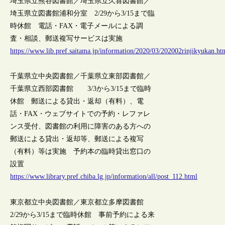
埼玉県立熊谷図書館／埼玉県立久喜図書館／
埼玉県立図書館浦和分室 2/29から3/15まで臨
時休館 電話・FAX・電子メールによる調
査・相談、郵送複写サービスは実施
https://www.lib.pref.saitama.jp/information/2020/03/202002rinjikyukan.ht
千葉県立中央図書館／千葉県立東部図書館／
千葉県立西部図書館 3/3から3/15まで臨時
休館 郵送による貸出・返却（有料）、電
話・FAX・ウェブサイトでの予約・レファレ
ンス受付、図書館の利用に障害のある方への
郵送による貸出・返却等、郵送による複写
（有料）等は実施 予約本の臨時貸出窓口の
設置
https://www.library.pref.chiba.lg.jp/information/all/post_112.html
東京都立中央図書館／東京都立多摩図書館
2/29から3/15まで臨時休館 事前予約による来