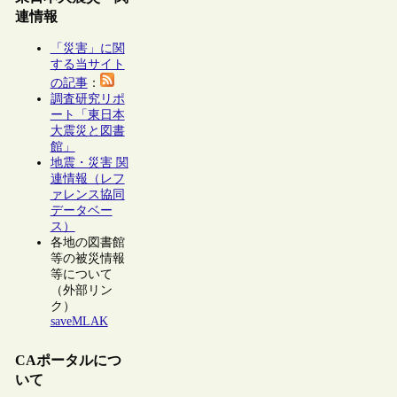
連情報
「災害」に関
する当サイト
の記事
：
調査研究リポ
ート「東日本
大震災と図書
館」
地震・災害 関
連情報（レフ
ァレンス協同
データベー
ス）
各地の図書館
等の被災情報
等について
（外部リン
ク）
saveMLAK
CAポータルにつ
いて