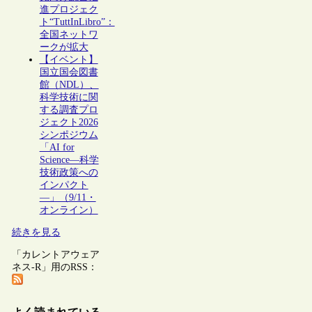
進プロジェク
ト“TuttInLibro”：
全国ネットワ
ークが拡大
【イベント】
国立国会図書
館（NDL）、
科学技術に関
する調査プロ
ジェクト2026
シンポジウム
「AI for
Science―科学
技術政策への
インパクト
―」（9/11・
オンライン）
続きを見る
「カレントアウェア
ネス-R」用のRSS：