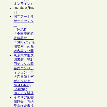
オンライン）
2026年08月06
日
国立アートリ
サーチセンタ
ー
（NCAR）、
「全国美術館
収蔵品サーチ
「SHŪZŌ」活
用講座」の鼎
談内容を公開
東京大学附属
図書館、第2
回デジタル図
書館コンペテ
ィション「東
大図書館をデ
ザインせよ！
Next Library
Challenge
2030」を開催
イタリア図書
館協会、乳幼
児向け読書推