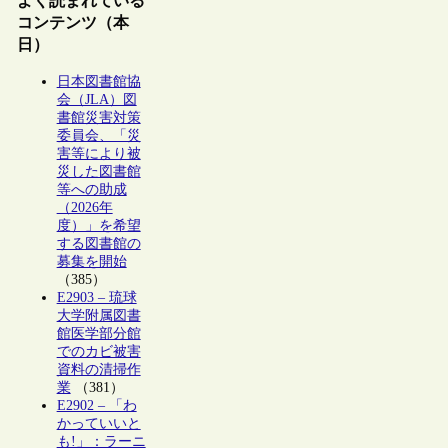
よく読まれている
コンテンツ（本
日）
日本図書館協
会（JLA）図
書館災害対策
委員会、「災
害等により被
災した図書館
等への助成
（2026年
度）」を希望
する図書館の
募集を開始
（385）
E2903 – 琉球
大学附属図書
館医学部分館
でのカビ被害
資料の清掃作
業
（381）
E2902 – 「わ
かっていいと
も!」：ラーニ