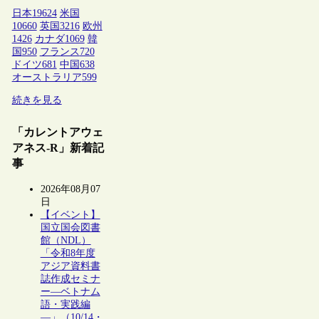
日本
19624
米国
10660
英国
3216
欧州
1426
カナダ
1069
韓
国
950
フランス
720
ドイツ
681
中国
638
オーストラリア
599
続きを見る
「カレントアウェ
アネス-R」新着記
事
2026年08月07
日
【イベント】
国立国会図書
館（NDL）
「令和8年度
アジア資料書
誌作成セミナ
ー―ベトナム
語・実践編
―」（10/14・