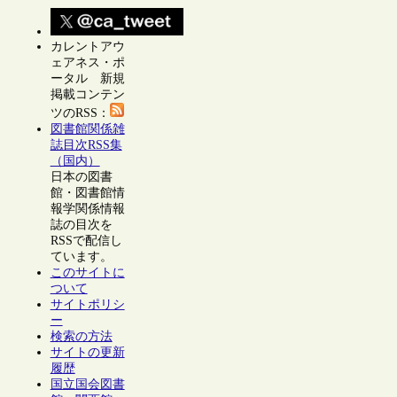
カレントアウ
ェアネス・ポ
ータル 新規
掲載コンテン
ツのRSS：
図書館関係雑
誌目次RSS集
（国内）
日本の図書
館・図書館情
報学関係情報
誌の目次を
RSSで配信し
ています。
このサイトに
ついて
サイトポリシ
ー
検索の方法
サイトの更新
履歴
国立国会図書