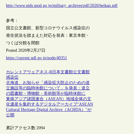
http://www.nids.mod.go.jp/military_archives/pdf/2020/heikan.pdf
参考：
国立公文書館、新型コロナウイルス感染症の
発生状況を踏まえた対応を発表：東京本館・
つくば分館を閉館
Posted 2020年2月27日
https://current.ndl.go.jp/node/40351
カレントアウェアネス-R
日本
文書館
公文書館
感染症
北海道、お知らせ「感染拡大防止のための道
立施設等の臨時休館について」を発表：道立
の図書館・博物館・美術館等が臨時休館に
東南アジア諸国連合（ASEAN）地域全体の文
化遺産を集約するデジタルアーカイブ“ASEAN
Cultural Heritage Digital Archive（ACHDA）”が
公開
累計アクセス数:
2094