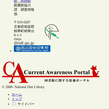
館 関西館
図書館協力
課 調査情報
係
〒619-0287
京都府相楽郡
精華町精華台
8-1-3
chojo
© 2006- National Diet Library
ホーム
トップ
サイドバー