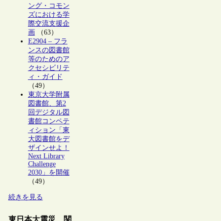
ング・コモン
ズにおける学
際交流支援企
画
（63）
E2904 – フラ
ンスの図書館
等のためのア
クセシビリテ
ィ・ガイド
（49）
東京大学附属
図書館、第2
回デジタル図
書館コンペテ
ィション「東
大図書館をデ
ザインせよ！
Next Library
Challenge
2030」を開催
（49）
続きを見る
東日本大震災 関