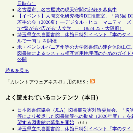
日時点）
名古屋市、名古屋城の現天守閣の記録を募集中
【イベント】人間文化研究機構DH推進室、「第5回 D
若手の会（2026夏）―デジタル・ヒューマニティーズ
で“繋がる×広がる”人文学―」（8/24-25・大阪府）
埼玉県立久喜図書館、休館日特別イベント「本のタイ
ルで一句!」を開催
米・ペンシルバニア州等の大学図書館の連合体PALCI
図書館によるシステム相互運用性評価のためのガイド
公開
続きを見る
「カレントアウェアネス-R」用のRSS：
よく読まれているコンテンツ（本日）
日本図書館協会（JLA）図書館災害対策委員会、「災
等により被災した図書館等への助成（2026年度）」を
望する図書館の募集を開始
（61）
埼玉県立久喜図書館、休館日特別イベント「本のタイ