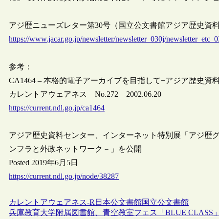
アジ歴ニューズレター第30号（国立公文書館アジア歴史資
https://www.jacar.go.jp/newsletter/newsletter_030j/newsletter_etc_0
参考：
CA1464 – 本格的電子アーカイブを目指して−アジア歴史資料
カレントアウェアネス No.272 2002.06.20
https://current.ndl.go.jp/ca1464
アジア歴史資料センター、インターネット特別展「アジ歴
ンフラと外政ネットワーク－」を公開
Posted 2019年6月5日
https://current.ndl.go.jp/node/38287
カレントアウェアネス-R
日本
公文書館
国立公文書館
兵庫教育大学附属図書館、青空教室フェス「BLUE CLA