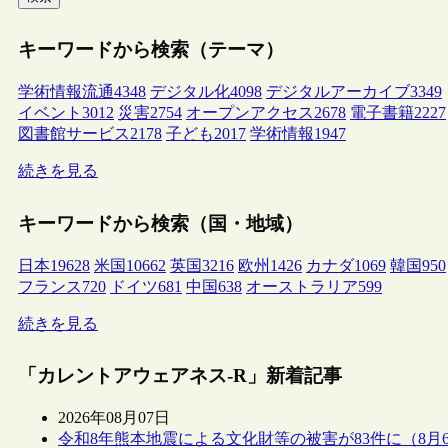
キーワードから検索（テーマ）
学術情報流通
4348
デジタル化
4098
デジタルアーカイブ
3349
イベント
3012
災害
2754
オープンアクセス
2678
電子書籍
2227
図書館サービス
2178
子ども
2017
学術情報
1947
続きを見る
キーワードから検索（国・地域）
日本
19628
米国
10662
英国
3216
欧州
1426
カナダ
1069
韓国
950
フランス
720
ドイツ
681
中国
638
オーストラリア
599
続きを見る
「カレントアウェアネス-R」新着記事
2026年08月07日
令和8年熊本地震による文化財等の被害が83件に（8月