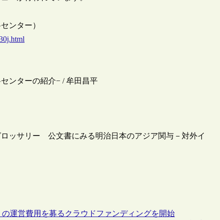
料センター）
30j.html
センターの紹介− / 牟田昌平
グロッサリー 公文書にみる明治日本のアジア関与－対外イ
SS」の運営費用を募るクラウドファンディングを開始