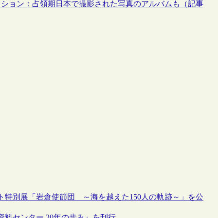
レクション：占領期日本で撮影された写真のアルバムも（記事
特別展「岩倉使節団 ～海を越えた150人の軌跡～」を公
料センター 20年の歩み』を刊行