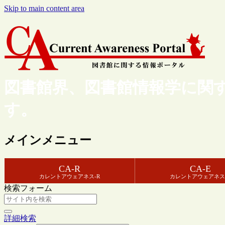
Skip to main content area
図書館界、図書館情報学に関
す。
メインメニュー
CA-R
CA-E
カレントアウェアネス-R
カレントアウェアネス
検索フォーム
詳細検索