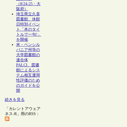
（8/24-25・大
阪府）
埼玉県立久喜
図書館、休館
日特別イベン
ト「本のタイ
トルで一句!」
を開催
米・ペンシル
バニア州等の
大学図書館の
連合体
PALCI、図書
館によるシス
テム相互運用
性評価のため
のガイドを公
開
続きを見る
「カレントアウェア
ネス-R」用のRSS：