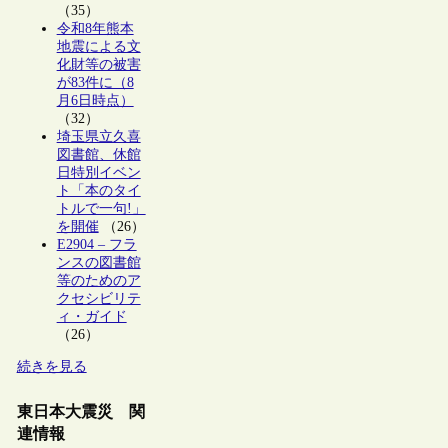
（35）
令和8年熊本
地震による文
化財等の被害
が83件に（8
月6日時点）
（32）
埼玉県立久喜
図書館、休館
日特別イベン
ト「本のタイ
トルで一句!」
を開催
（26）
E2904 – フラ
ンスの図書館
等のためのア
クセシビリテ
ィ・ガイド
（26）
続きを見る
東日本大震災 関
連情報