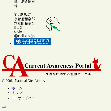
課 調査情報
係
〒619-0287
京都府相楽郡
精華町精華台
8-1-3
chojo
© 2006- National Diet Library
ホーム
トップ
サイドバー