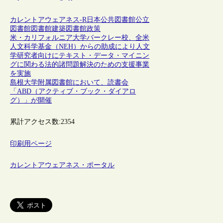
カレントアウェアネス-R
日本
公共図書館
公立
図書館
図書館建築
図書館政策
米・カリフォルニア大学バークレー校、全米
人文科学基金（NEH）からの助成により人文
学研究者向けにテキスト・データ・マイニン
グに関わる法的諸問題解決のための支援事業
を実施
島根大学附属図書館において、読書会
「ABD（アクティブ・ブック・ダイアロ
グ）」が開催
累計アクセス数:
2354
印刷用ページ
カレントアウェアネス・ポータル