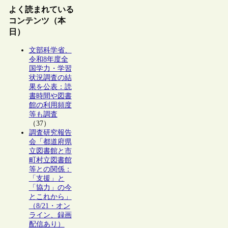
よく読まれている
コンテンツ（本
日）
文部科学省、
令和8年度全
国学力・学習
状況調査の結
果を公表：読
書時間や図書
館の利用頻度
等も調査
（37）
調査研究報告
会「都道府県
立図書館と市
町村立図書館
等との関係：
「支援」と
「協力」の今
とこれから」
（8/21・オン
ライン、録画
配信あり）