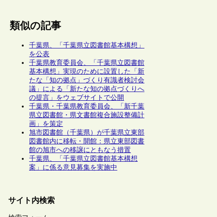
類似の記事
千葉県、「千葉県立図書館基本構想」
を公表
千葉県教育委員会、「千葉県立図書館
基本構想」実現のために設置した「新
たな「知の拠点」づくり有識者検討会
議」による「新たな知の拠点づくりへ
の提言」をウェブサイトで公開
千葉県・千葉県教育委員会、「新千葉
県立図書館・県文書館複合施設整備計
画」を策定
旭市図書館（千葉県）が千葉県立東部
図書館内に移転・開館：県立東部図書
館の旭市への移譲にともなう措置
千葉県、「千葉県立図書館基本構想
案」に係る意見募集を実施中
サイト内検索