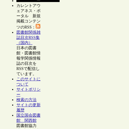
カレントアウ
ェアネス・ポ
ータル 新規
掲載コンテン
ツのRSS：
図書館関係雑
誌目次RSS集
（国内）
日本の図書
館・図書館情
報学関係情報
誌の目次を
RSSで配信し
ています。
このサイトに
ついて
サイトポリシ
ー
検索の方法
サイトの更新
履歴
国立国会図書
館 関西館
図書館協力