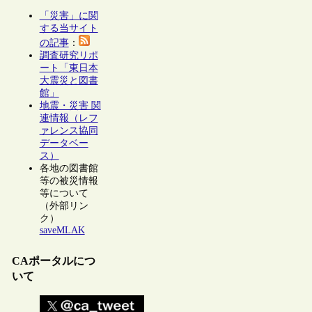
「災害」に関
する当サイト
の記事
：
調査研究リポ
ート「東日本
大震災と図書
館」
地震・災害 関
連情報（レフ
ァレンス協同
データベー
ス）
各地の図書館
等の被災情報
等について
（外部リン
ク）
saveMLAK
CAポータルにつ
いて