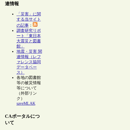
連情報
「災害」に関
する当サイト
の記事
：
調査研究リポ
ート「東日本
大震災と図書
館」
地震・災害 関
連情報（レフ
ァレンス協同
データベー
ス）
各地の図書館
等の被災情報
等について
（外部リン
ク）
saveMLAK
CAポータルにつ
いて