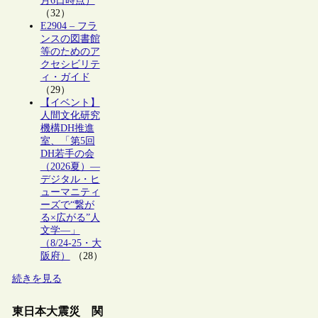
月6日時点）
（32）
E2904 – フラ
ンスの図書館
等のためのア
クセシビリテ
ィ・ガイド
（29）
【イベント】
人間文化研究
機構DH推進
室、「第5回
DH若手の会
（2026夏）―
デジタル・ヒ
ューマニティ
ーズで“繋が
る×広がる”人
文学―」
（8/24-25・大
阪府）
（28）
続きを見る
東日本大震災 関