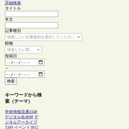
詳細検索
タイトル
本文
記事種別
検索したい記事種別を選択してください
館種
検索したい館種を選択してください
投稿日
～
検索
キーワードから検
索（テーマ）
学術情報流通
4348
デジタル化
4098
デ
ジタルアーカイブ
3349
イベント
3012