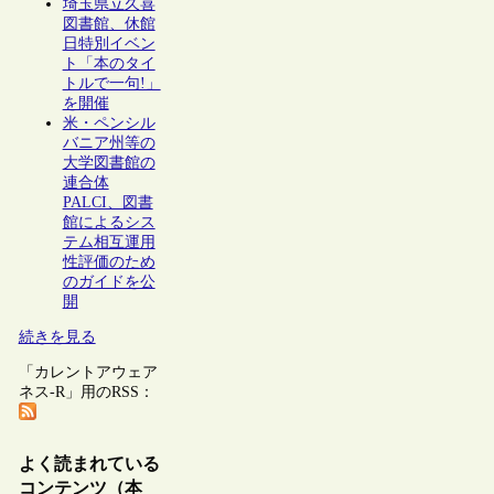
埼玉県立久喜
図書館、休館
日特別イベン
ト「本のタイ
トルで一句!」
を開催
米・ペンシル
バニア州等の
大学図書館の
連合体
PALCI、図書
館によるシス
テム相互運用
性評価のため
のガイドを公
開
続きを見る
「カレントアウェア
ネス-R」用のRSS：
よく読まれている
コンテンツ（本