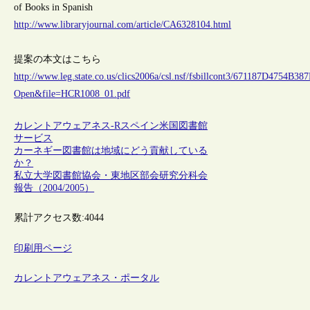
of Books in Spanish
http://www.libraryjournal.com/article/CA6328104.html
提案の本文はこちら
http://www.leg.state.co.us/clics2006a/csl.nsf/fsbillcont3/671187D4754
Open&file=HCR1008_01.pdf
カレントアウェアネス-R
スペイン
米国
図書館
サービス
カーネギー図書館は地域にどう貢献している
か？
私立大学図書館協会・東地区部会研究分科会
報告（2004/2005）
累計アクセス数:
4044
印刷用ページ
カレントアウェアネス・ポータル