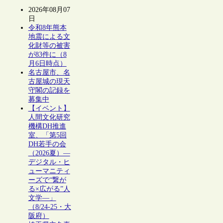
2026年08月07
日
令和8年熊本
地震による文
化財等の被害
が83件に（8
月6日時点）
名古屋市、名
古屋城の現天
守閣の記録を
募集中
【イベント】
人間文化研究
機構DH推進
室、「第5回
DH若手の会
（2026夏）―
デジタル・ヒ
ューマニティ
ーズで“繋が
る×広がる”人
文学―」
（8/24-25・大
阪府）