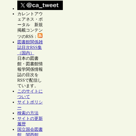
カレントアウ
ェアネス・ポ
ータル 新規
掲載コンテン
ツのRSS：
図書館関係雑
誌目次RSS集
（国内）
日本の図書
館・図書館情
報学関係情報
誌の目次を
RSSで配信し
ています。
このサイトに
ついて
サイトポリシ
ー
検索の方法
サイトの更新
履歴
国立国会図書
館 関西館