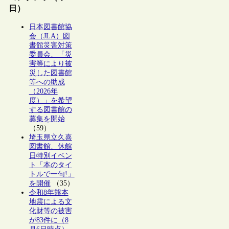
日）
日本図書館協
会（JLA）図
書館災害対策
委員会、「災
害等により被
災した図書館
等への助成
（2026年
度）」を希望
する図書館の
募集を開始
（59）
埼玉県立久喜
図書館、休館
日特別イベン
ト「本のタイ
トルで一句!」
を開催
（35）
令和8年熊本
地震による文
化財等の被害
が83件に（8