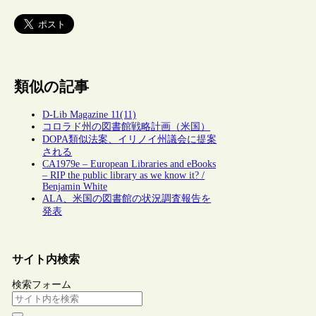
類似の記事
D-Lib Magazine 11(11)
コロラド州の図書館戦略計画（米国）
DOPA類似法案、イリノイ州議会に提案
される
CA1979e – European Libraries and eBooks
– RIP the public library as we know it? /
Benjamin White
ALA、米国の図書館の状況調査報告を
発表
サイト内検索
検索フォーム