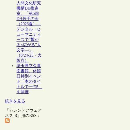
人間文化研究
機構DH推進
室、「第5回
DH若手の会
（2026夏）―
デジタル・ヒ
ューマニティ
ーズで“繋が
る×広がる”人
文学―」
（8/24-25・大
阪府）
埼玉県立久喜
図書館、休館
日特別イベン
ト「本のタイ
トルで一句!」
を開催
続きを見る
「カレントアウェア
ネス-R」用のRSS：