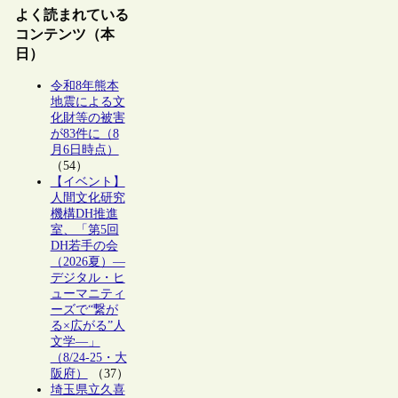
よく読まれている
コンテンツ（本
日）
令和8年熊本
地震による文
化財等の被害
が83件に（8
月6日時点）
（54）
【イベント】
人間文化研究
機構DH推進
室、「第5回
DH若手の会
（2026夏）―
デジタル・ヒ
ューマニティ
ーズで“繋が
る×広がる”人
文学―」
（8/24-25・大
阪府）
（37）
埼玉県立久喜