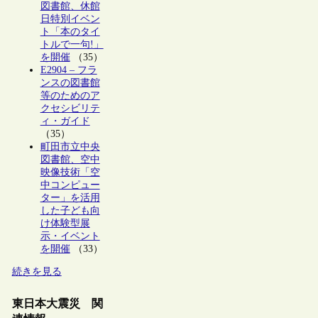
図書館、休館
日特別イベン
ト「本のタイ
トルで一句!」
を開催
（35）
E2904 – フラ
ンスの図書館
等のためのア
クセシビリテ
ィ・ガイド
（35）
町田市立中央
図書館、空中
映像技術「空
中コンピュー
ター」を活用
した子ども向
け体験型展
示・イベント
を開催
（33）
続きを見る
東日本大震災 関