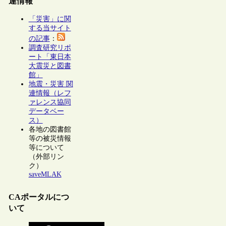
連情報
「災害」に関
する当サイト
の記事
：
調査研究リポ
ート「東日本
大震災と図書
館」
地震・災害 関
連情報（レフ
ァレンス協同
データベー
ス）
各地の図書館
等の被災情報
等について
（外部リン
ク）
saveMLAK
CAポータルにつ
いて