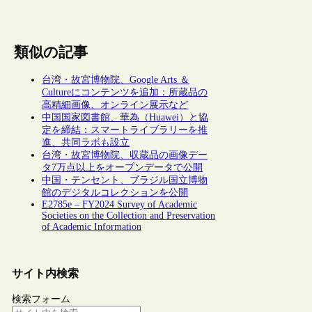
類似の記事
台湾・故宮博物院、Google Arts ＆
Cultureにコンテンツを追加：所蔵品の
高精細画像、オンライン展示など
中国国家図書館、華為（Huawei）と協
定を締結：スマートライブラリーを推
進、共同ラボも設立
台湾・故宮博物院、収蔵品の画像デー
タ7万点以上をオープンデータで公開
中国・テンセント、ブラジル国立博物
館のデジタルコレクションを公開
E2785e – FY2024 Survey of Academic
Societies on the Collection and Preservation
of Academic Information
サイト内検索
検索フォーム