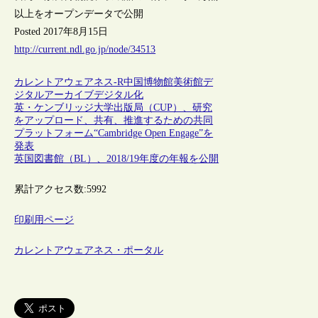
以上をオープンデータで公開
Posted 2017年8月15日
http://current.ndl.go.jp/node/34513
カレントアウェアネス-R
中国
博物館
美術館
デ
ジタルアーカイブ
デジタル化
英・ケンブリッジ大学出版局（CUP）、研究
をアップロード、共有、推進するための共同
プラットフォーム“Cambridge Open Engage”を
発表
英国図書館（BL）、2018/19年度の年報を公開
累計アクセス数:
5992
印刷用ページ
カレントアウェアネス・ポータル