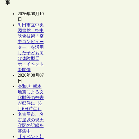
事
2026年08月10
日
町田市立中央
図書館、空中
映像技術「空
中コンピュー
ター」を活用
した子ども向
け体験型展
示・イベント
を開催
2026年08月07
日
令和8年熊本
地震による文
化財等の被害
が83件に（8
月6日時点）
名古屋市、名
古屋城の現天
守閣の記録を
募集中
【イベント】