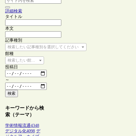
詳細検索
タイトル
本文
記事種別
検索したい記事種別を選択してください
館種
検索したい館種を選択してください
投稿日
～
検索
キーワードから検
索（テーマ）
学術情報流通
4348
デジタル化
4098
デ