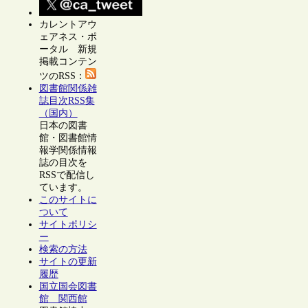
カレントアウ
ェアネス・ポ
ータル 新規
掲載コンテン
ツのRSS：
図書館関係雑
誌目次RSS集
（国内）
日本の図書
館・図書館情
報学関係情報
誌の目次を
RSSで配信し
ています。
このサイトに
ついて
サイトポリシ
ー
検索の方法
サイトの更新
履歴
国立国会図書
館 関西館