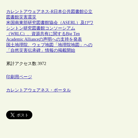
カレントアウェアネス-R
日本
公共図書館
公立
図書館
災害
震災
米国南東部研究図書館協会（ASERL）及びワ
シントン研究図書館コンソーシアム
（WRLC）、資源共有に関するBig Ten
Academic Allianceの声明への支持を発表
国土地理院、ウェブ地図「地理院地図」への
「自然災害伝承碑」情報の掲載開始
累計アクセス数:
3972
印刷用ページ
カレントアウェアネス・ポータル