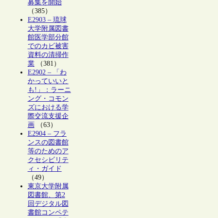
募集を開始
（385）
E2903 – 琉球
大学附属図書
館医学部分館
でのカビ被害
資料の清掃作
業
（381）
E2902 – 「わ
かっていいと
も!」：ラーニ
ング・コモン
ズにおける学
際交流支援企
画
（63）
E2904 – フラ
ンスの図書館
等のためのア
クセシビリテ
ィ・ガイド
（49）
東京大学附属
図書館、第2
回デジタル図
書館コンペテ