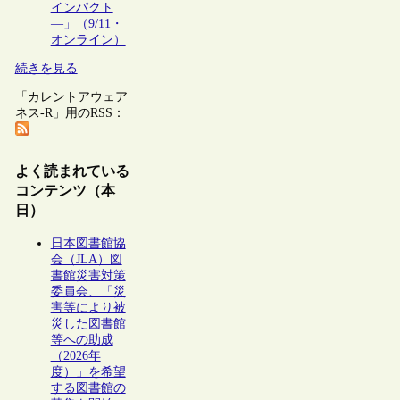
インパクト
―」（9/11・
オンライン）
続きを見る
「カレントアウェア
ネス-R」用のRSS：
よく読まれている
コンテンツ（本
日）
日本図書館協
会（JLA）図
書館災害対策
委員会、「災
害等により被
災した図書館
等への助成
（2026年
度）」を希望
する図書館の