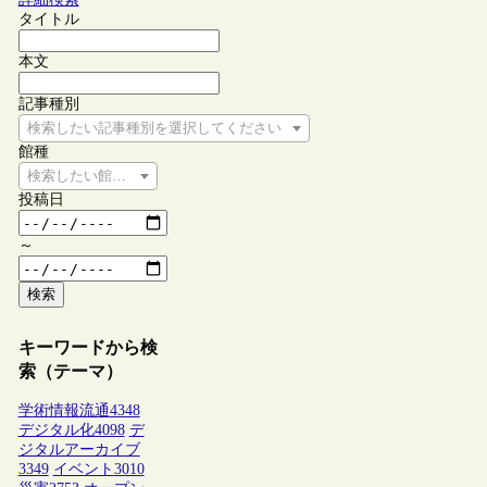
タイトル
本文
記事種別
検索したい記事種別を選択してください
館種
検索したい館種を選択してください
投稿日
～
検索
キーワードから検
索（テーマ）
学術情報流通
4348
デジタル化
4098
デ
ジタルアーカイブ
3349
イベント
3010