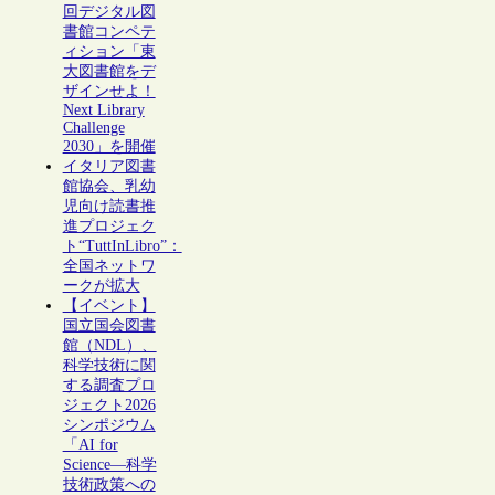
回デジタル図
書館コンペテ
ィション「東
大図書館をデ
ザインせよ！
Next Library
Challenge
2030」を開催
イタリア図書
館協会、乳幼
児向け読書推
進プロジェク
ト“TuttInLibro”：
全国ネットワ
ークが拡大
【イベント】
国立国会図書
館（NDL）、
科学技術に関
する調査プロ
ジェクト2026
シンポジウム
「AI for
Science―科学
技術政策への