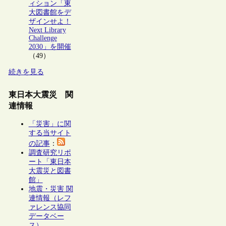
ィション「東
大図書館をデ
ザインせよ！
Next Library
Challenge
2030」を開催
（49）
続きを見る
東日本大震災 関
連情報
「災害」に関
する当サイト
の記事
：
調査研究リポ
ート「東日本
大震災と図書
館」
地震・災害 関
連情報（レフ
ァレンス協同
データベー
ス）