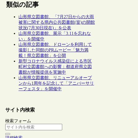
類似の記事
山形県立図書館、「7月27日からの大雨
被害に関する県内公共図書館(室)の開館
状況(7月30日現在)」を公表
山形県立図書館、展示「3.11を忘れな
い」を開催中
山形県立図書館、ドローンを利用して
撮影した同館のPRムービー「魅力満
載！県立図書館」を公開
新型コロナウイルス感染症による市区
町村立図書館への影響：都道府県立図
書館が情報提供を実施中
山形県立図書館、リニューアルオープ
ンから1周年を記念して「アニバーサリ
ーフェスタ」を開催中
サイト内検索
検索フォーム
詳細検索