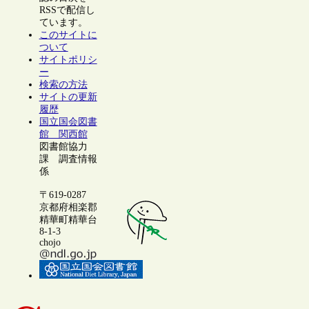
RSSで配信し
ています。
このサイトに
ついて
サイトポリシ
ー
検索の方法
サイトの更新
履歴
国立国会図書
館 関西館
図書館協力
課 調査情報
係
〒619-0287
京都府相楽郡
精華町精華台
8-1-3
chojo