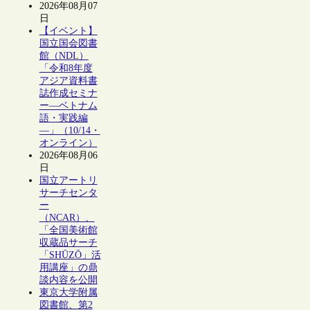
2026年08月07
日
【イベント】
国立国会図書
館（NDL）
「令和8年度
アジア資料書
誌作成セミナ
ー―ベトナム
語・実践編
―」（10/14・
オンライン）
2026年08月06
日
国立アートリ
サーチセンタ
ー
（NCAR）、
「全国美術館
収蔵品サーチ
「SHŪZŌ」活
用講座」の鼎
談内容を公開
東京大学附属
図書館、第2