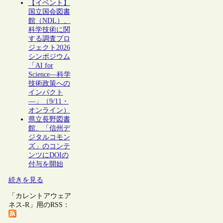
【イベント】
国立国会図書
館（NDL）、
科学技術に関
する調査プロ
ジェクト2026
シンポジウム
「AI for
Science―科学
技術政策への
インパクト
―」（9/11・
オンライン）
県立長野図書
館、「信州デ
ジタルコモン
ズ」のコンテ
ンツにDOIの
付与を開始
続きを見る
「カレントアウェア
ネス-R」用のRSS：