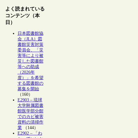
よく読まれている
コンテンツ（本
日）
日本図書館協
会（JLA）図
書館災害対策
委員会、「災
害等により被
災した図書館
等への助成
（2026年
度）」を希望
する図書館の
募集を開始
（160）
E2903 – 琉球
大学附属図書
館医学部分館
でのカビ被害
資料の清掃作
業
（144）
E2902 – 「わ