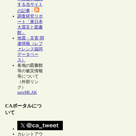
する当サイト
の記事
：
調査研究リポ
ート「東日本
大震災と図書
館」
地震・災害 関
連情報（レフ
ァレンス協同
データベー
ス）
各地の図書館
等の被災情報
等について
（外部リン
ク）
saveMLAK
CAポータルにつ
いて
カレントアウ