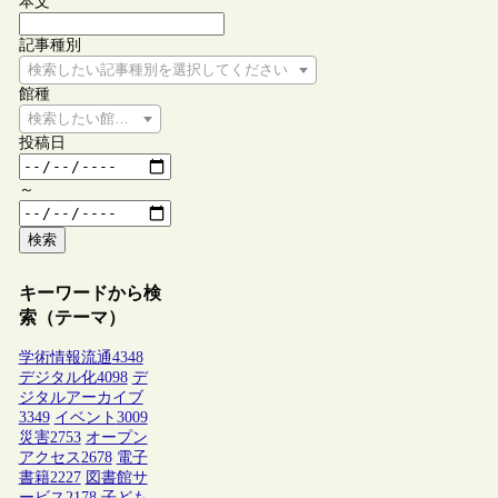
本文
記事種別
検索したい記事種別を選択してください
館種
検索したい館種を選択してください
投稿日
～
検索
キーワードから検
索（テーマ）
学術情報流通
4348
デジタル化
4098
デ
ジタルアーカイブ
3349
イベント
3009
災害
2753
オープン
アクセス
2678
電子
書籍
2227
図書館サ
ービス
2178
子ども