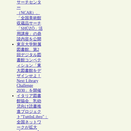
サーチセンタ
ー
（NCAR）、
「全国美術館
収蔵品サーチ
「SHŪZŌ」活
用講座」の鼎
談内容を公開
東京大学附属
図書館、第2
回デジタル図
書館コンペテ
ィション「東
大図書館をデ
ザインせよ！
Next Library
Challenge
2030」を開催
イタリア図書
館協会、乳幼
児向け読書推
進プロジェク
ト“TuttInLibro”：
全国ネットワ
ークが拡大