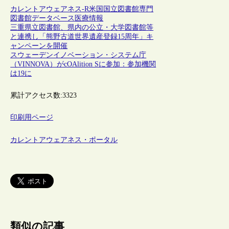
カレントアウェアネス-R
米国
国立図書館
専門
図書館
データベース
医療情報
三重県立図書館、県内の公立・大学図書館等
と連携し「熊野古道世界遺産登録15周年」キ
ャンペーンを開催
スウェーデンイノベーション・システム庁
（VINNOVA）がcOAlition Sに参加：参加機関
は19に
累計アクセス数:
3323
印刷用ページ
カレントアウェアネス・ポータル
類似の記事