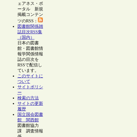
ェアネス・ポ
ータル 新規
掲載コンテン
ツのRSS：
図書館関係雑
誌目次RSS集
（国内）
日本の図書
館・図書館情
報学関係情報
誌の目次を
RSSで配信し
ています。
このサイトに
ついて
サイトポリシ
ー
検索の方法
サイトの更新
履歴
国立国会図書
館 関西館
図書館協力
課 調査情報
係