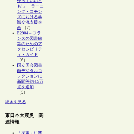
かっていいと
も!」：ラーニ
ング・コモン
ズにおける学
際交流支援企
画
（7）
E2904 – フラ
ンスの図書館
等のためのア
クセシビリテ
ィ・ガイド
（6）
国立国会図書
館デジタルコ
レクションに
新聞等約4.5万
点を追加
（5）
続きを見る
東日本大震災 関
連情報
「災害」に関