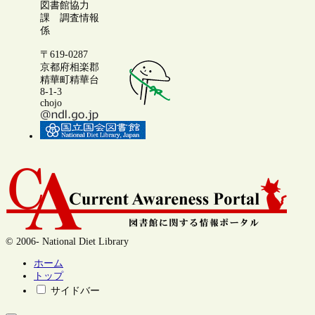
図書館協力
課 調査情報
係
〒619-0287
京都府相楽郡
精華町精華台
8-1-3
chojo
© 2006- National Diet Library
ホーム
トップ
サイドバー