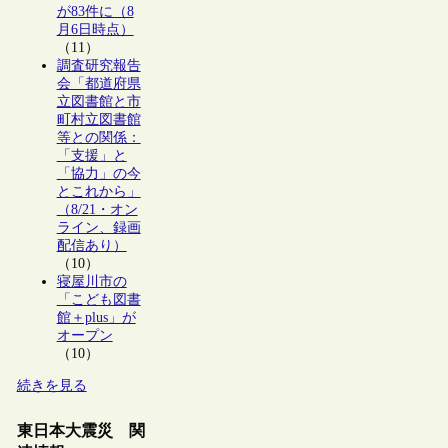
が83件に（8
月6日時点）
（11）
調査研究報告
会「都道府県
立図書館と市
町村立図書館
等との関係：
「支援」と
「協力」の今
とこれから」
（8/21・オン
ライン、録画
配信あり）
（10）
寝屋川市の
「こども図書
館＋plus」が
オープン
（10）
続きを見る
東日本大震災 関