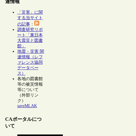
連情報
「災害」に関
する当サイト
の記事
：
調査研究リポ
ート「東日本
大震災と図書
館」
地震・災害 関
連情報（レフ
ァレンス協同
データベー
ス）
各地の図書館
等の被災情報
等について
（外部リン
ク）
saveMLAK
CAポータルにつ
いて