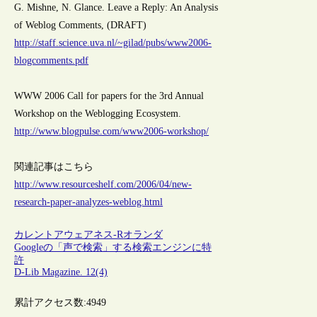
G. Mishne, N. Glance. Leave a Reply: An Analysis
of Weblog Comments, (DRAFT)
http://staff.science.uva.nl/~gilad/pubs/www2006-
blogcomments.pdf
WWW 2006 Call for papers for the 3rd Annual
Workshop on the Weblogging Ecosystem.
http://www.blogpulse.com/www2006-workshop/
関連記事はこちら
http://www.resourceshelf.com/2006/04/new-
research-paper-analyzes-weblog.html
カレントアウェアネス-R
オランダ
Googleの「声で検索」する検索エンジンに特
許
D-Lib Magazine. 12(4)
累計アクセス数:
4949