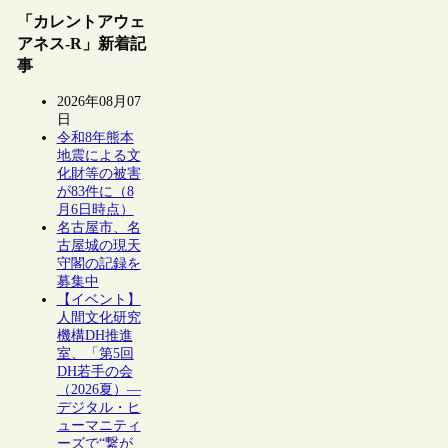
「カレントアウェ
アネス-R」新着記
事
2026年08月07
日
令和8年熊本
地震による文
化財等の被害
が83件に（8
月6日時点）
名古屋市、名
古屋城の現天
守閣の記録を
募集中
【イベント】
人間文化研究
機構DH推進
室、「第5回
DH若手の会
（2026夏）―
デジタル・ヒ
ューマニティ
ーズで“繋が