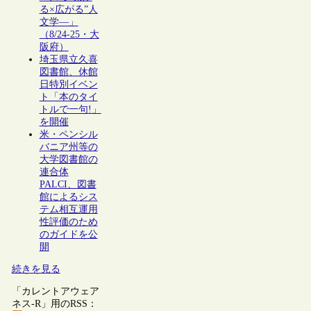
る×広がる”人
文学―」
（8/24-25・大
阪府）
埼玉県立久喜
図書館、休館
日特別イベン
ト「本のタイ
トルで一句!」
を開催
米・ペンシル
バニア州等の
大学図書館の
連合体
PALCI、図書
館によるシス
テム相互運用
性評価のため
のガイドを公
開
続きを見る
「カレントアウェア
ネス-R」用のRSS：