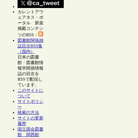
カレントアウ
ェアネス・ポ
ータル 新規
掲載コンテン
ツのRSS：
図書館関係雑
誌目次RSS集
（国内）
日本の図書
館・図書館情
報学関係情報
誌の目次を
RSSで配信し
ています。
このサイトに
ついて
サイトポリシ
ー
検索の方法
サイトの更新
履歴
国立国会図書
館 関西館