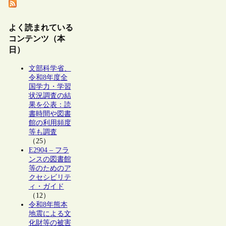
よく読まれている
コンテンツ（本
日）
文部科学省、
令和8年度全
国学力・学習
状況調査の結
果を公表：読
書時間や図書
館の利用頻度
等も調査
（25）
E2904 – フラ
ンスの図書館
等のためのア
クセシビリテ
ィ・ガイド
（12）
令和8年熊本
地震による文
化財等の被害