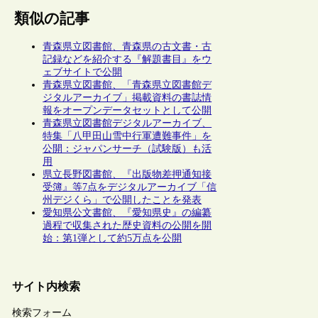
類似の記事
青森県立図書館、青森県の古文書・古
記録などを紹介する『解題書目』をウ
ェブサイトで公開
青森県立図書館、「青森県立図書館デ
ジタルアーカイブ」掲載資料の書誌情
報をオープンデータセットとして公開
青森県立図書館デジタルアーカイブ、
特集「八甲田山雪中行軍遭難事件」を
公開：ジャパンサーチ（試験版）も活
用
県立長野図書館、『出版物差押通知接
受簿』等7点をデジタルアーカイブ「信
州デジくら」で公開したことを発表
愛知県公文書館、『愛知県史』の編纂
過程で収集された歴史資料の公開を開
始：第1弾として約5万点を公開
サイト内検索
検索フォーム