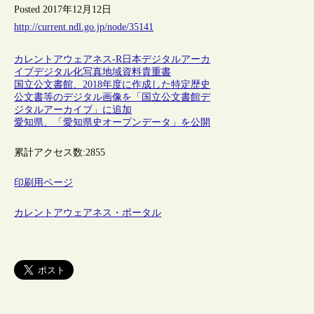
Posted 2017年12月12日
http://current.ndl.go.jp/node/35141
カレントアウェアネス-R
日本
デジタルアーカ
イブ
デジタル化
写真
地域資料
貴重書
国立公文書館、2018年度に作成した特定歴史
公文書等のデジタル画像を「国立公文書館デ
ジタルアーカイブ」に追加
愛知県、「愛知県史オープンデータ」を公開
累計アクセス数:
2855
印刷用ページ
カレントアウェアネス・ポータル