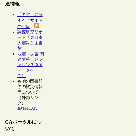
連情報
「災害」に関
する当サイト
の記事
：
調査研究リポ
ート「東日本
大震災と図書
館」
地震・災害 関
連情報（レフ
ァレンス協同
データベー
ス）
各地の図書館
等の被災情報
等について
（外部リン
ク）
saveMLAK
CAポータルにつ
いて