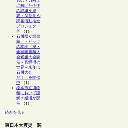
もの学力向上
に向けた今後
の取組を発
表：AI活用や
読書活動推進
プロジェクト
等
（1）
石川県立図書
館、トピック
の本棚「祝・
全国図書館大
会愛媛大会開
催～真鍋博の
世界～来年は
石川大会
だ！」を開催
中
（1）
松本市立博物
館において謎
解き婚活が開
催
（1）
続きを見る
東日本大震災 関