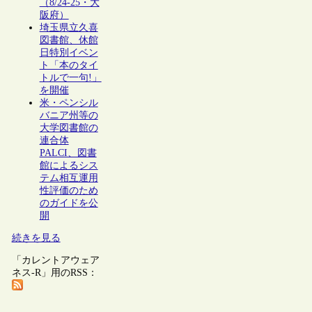
（8/24-25・大
阪府）
埼玉県立久喜
図書館、休館
日特別イベン
ト「本のタイ
トルで一句!」
を開催
米・ペンシル
バニア州等の
大学図書館の
連合体
PALCI、図書
館によるシス
テム相互運用
性評価のため
のガイドを公
開
続きを見る
「カレントアウェア
ネス-R」用のRSS：