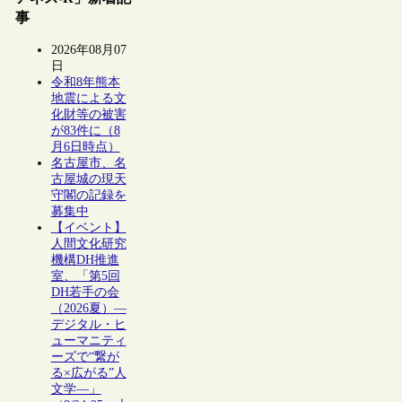
事
2026年08月07
日
令和8年熊本
地震による文
化財等の被害
が83件に（8
月6日時点）
名古屋市、名
古屋城の現天
守閣の記録を
募集中
【イベント】
人間文化研究
機構DH推進
室、「第5回
DH若手の会
（2026夏）―
デジタル・ヒ
ューマニティ
ーズで“繋が
る×広がる”人
文学―」