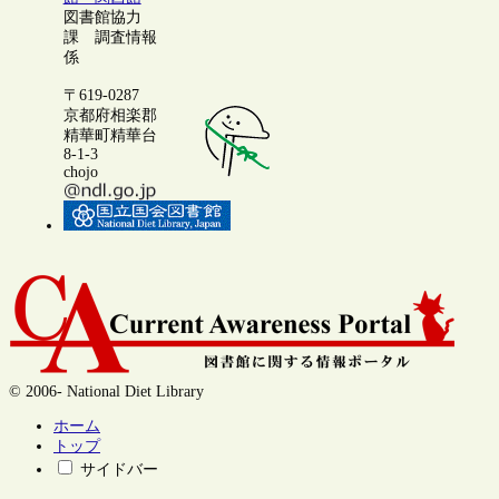
図書館協力
課 調査情報
係
〒619-0287
京都府相楽郡
精華町精華台
8-1-3
chojo
© 2006- National Diet Library
ホーム
トップ
サイドバー