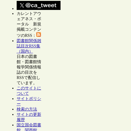
カレントアウ
ェアネス・ポ
ータル 新規
掲載コンテン
ツのRSS：
図書館関係雑
誌目次RSS集
（国内）
日本の図書
館・図書館情
報学関係情報
誌の目次を
RSSで配信し
ています。
このサイトに
ついて
サイトポリシ
ー
検索の方法
サイトの更新
履歴
国立国会図書
館 関西館