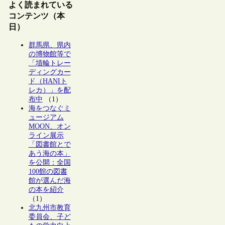
よく読まれている
コンテンツ（本
日）
群馬県、県内
の博物館等で
「埴輪トレー
ディングカー
ド（HANIト
レカ）」を配
布中
（1）
海をつなぐミ
ュージアム
MOON、オン
ライン展示
「図書館とで
あう海の本」
を公開：全国
100館の図書
館が選んだ海
の本を紹介
（1）
北九州市教育
委員会、子ど