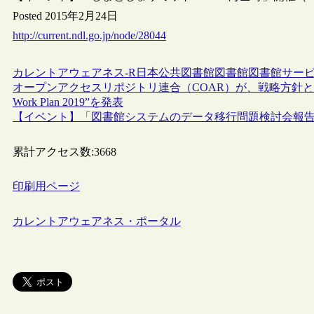
Posted 2015年2月24日
http://current.ndl.go.jp/node/28044
カレントアウェアネス-R
日本
公共図書館
図書館
図書館サー
オープンアクセスリポジトリ連合（COAR）が、戦略方針とその実行計画で
Work Plan 2019”を発表
【イベント】「図書館システムのデータ移行問題検討会報告書
累計アクセス数:
3668
印刷用ページ
カレントアウェアネス・ポータル