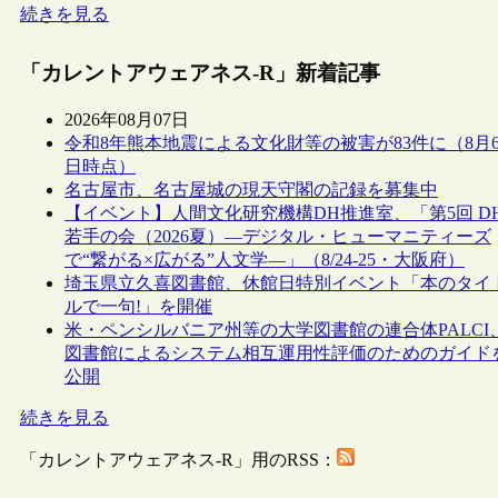
続きを見る
「カレントアウェアネス-R」新着記事
2026年08月07日
令和8年熊本地震による文化財等の被害が83件に（8月
日時点）
名古屋市、名古屋城の現天守閣の記録を募集中
【イベント】人間文化研究機構DH推進室、「第5回 D
若手の会（2026夏）―デジタル・ヒューマニティーズ
で“繋がる×広がる”人文学―」（8/24-25・大阪府）
埼玉県立久喜図書館、休館日特別イベント「本のタイ
ルで一句!」を開催
米・ペンシルバニア州等の大学図書館の連合体PALCI
図書館によるシステム相互運用性評価のためのガイド
公開
続きを見る
「カレントアウェアネス-R」用のRSS：