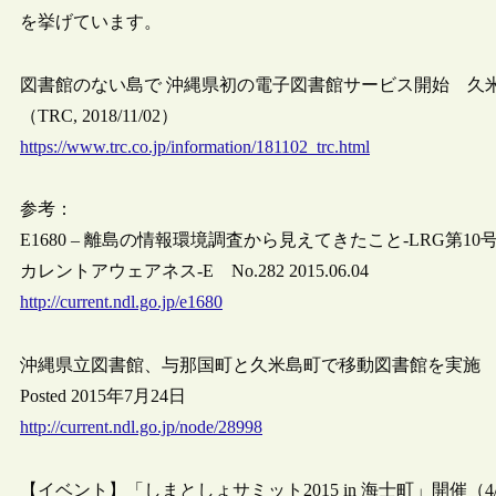
を挙げています。
図書館のない島で 沖縄県初の電子図書館サービス開始 久米
（TRC, 2018/11/02）
https://www.trc.co.jp/information/181102_trc.html
参考：
E1680 – 離島の情報環境調査から見えてきたこと‐LRG第10
カレントアウェアネス-E No.282 2015.06.04
http://current.ndl.go.jp/e1680
沖縄県立図書館、与那国町と久米島町で移動図書館を実施
Posted 2015年7月24日
http://current.ndl.go.jp/node/28998
【イベント】「しまとしょサミット2015 in 海士町」開催（4