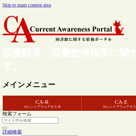
Skip to main content area
図書館界、図書館情報学に関
す。
メインメニュー
CA-R
CA-E
カレントアウェアネス-R
カレントアウェアネス
検索フォーム
詳細検索