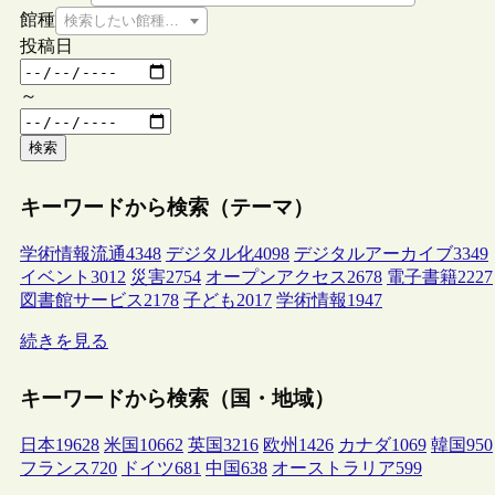
館種
検索したい館種を選択してください
投稿日
～
検索
キーワードから検索（テーマ）
学術情報流通
4348
デジタル化
4098
デジタルアーカイブ
3349
イベント
3012
災害
2754
オープンアクセス
2678
電子書籍
2227
図書館サービス
2178
子ども
2017
学術情報
1947
続きを見る
キーワードから検索（国・地域）
日本
19628
米国
10662
英国
3216
欧州
1426
カナダ
1069
韓国
950
フランス
720
ドイツ
681
中国
638
オーストラリア
599