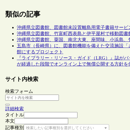
類似の記事
沖縄県立図書館、図書館未設置離島用電子書籍サービ
沖縄県立図書館、竹富町西表島と伊平屋村で移動図書
沖縄県立図書館、粟国、南北大東、座間味、小浜島、
五島市（長崎県）に、図書館機能を備えた交流施設「
館にするプロジェクト
『ライブラリー・リソース・ガイド（LRG）』誌がバ
が経過した段階でオンライン上で無償公開する方針を
サイト内検索
検索フォーム
詳細検索
タイトル
本文
記事種別
検索したい記事種別を選択してください