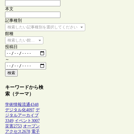
本文
記事種別
検索したい記事種別を選択してください
館種
検索したい館種を選択してください
投稿日
～
検索
キーワードから検
索（テーマ）
学術情報流通
4348
デジタル化
4097
デ
ジタルアーカイブ
3349
イベント
3007
災害
2753
オープン
アクセス
2678
電子