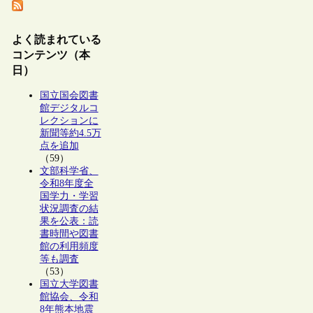
よく読まれている
コンテンツ（本
日）
国立国会図書
館デジタルコ
レクションに
新聞等約4.5万
点を追加
（59）
文部科学省、
令和8年度全
国学力・学習
状況調査の結
果を公表：読
書時間や図書
館の利用頻度
等も調査
（53）
国立大学図書
館協会、令和
8年熊本地震