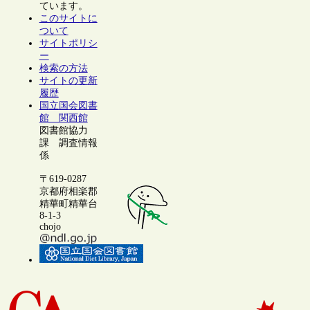
ています。
このサイトに
ついて
サイトポリシ
ー
検索の方法
サイトの更新
履歴
国立国会図書
館 関西館
図書館協力
課 調査情報
係
〒619-0287
京都府相楽郡
精華町精華台
8-1-3
chojo