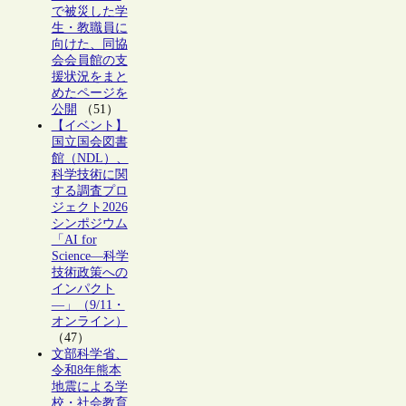
で被災した学
生・教職員に
向けた、同協
会会員館の支
援状況をまと
めたページを
公開
（51）
【イベント】
国立国会図書
館（NDL）、
科学技術に関
する調査プロ
ジェクト2026
シンポジウム
「AI for
Science―科学
技術政策への
インパクト
―」（9/11・
オンライン）
（47）
文部科学省、
令和8年熊本
地震による学
校・社会教育