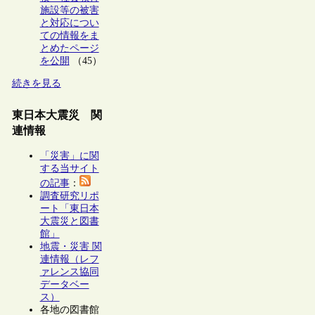
施設等の被害
と対応につい
ての情報をま
とめたページ
を公開
（45）
続きを見る
東日本大震災 関
連情報
「災害」に関
する当サイト
の記事
：
調査研究リポ
ート「東日本
大震災と図書
館」
地震・災害 関
連情報（レフ
ァレンス協同
データベー
ス）
各地の図書館