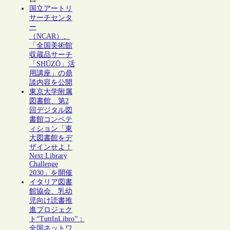
国立アートリ
サーチセンタ
ー
（NCAR）、
「全国美術館
収蔵品サーチ
「SHŪZŌ」活
用講座」の鼎
談内容を公開
東京大学附属
図書館、第2
回デジタル図
書館コンペテ
ィション「東
大図書館をデ
ザインせよ！
Next Library
Challenge
2030」を開催
イタリア図書
館協会、乳幼
児向け読書推
進プロジェク
ト“TuttInLibro”：
全国ネットワ