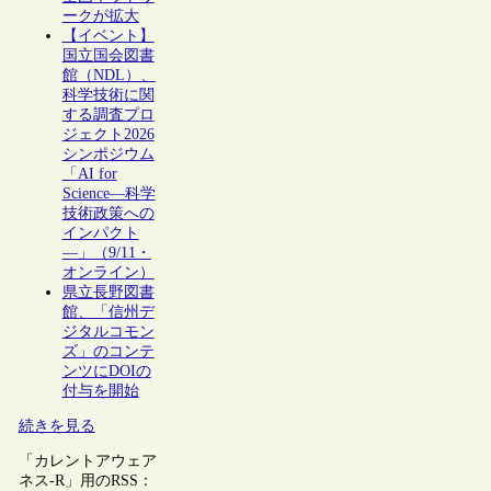
ークが拡大
【イベント】
国立国会図書
館（NDL）、
科学技術に関
する調査プロ
ジェクト2026
シンポジウム
「AI for
Science―科学
技術政策への
インパクト
―」（9/11・
オンライン）
県立長野図書
館、「信州デ
ジタルコモン
ズ」のコンテ
ンツにDOIの
付与を開始
続きを見る
「カレントアウェア
ネス-R」用のRSS：