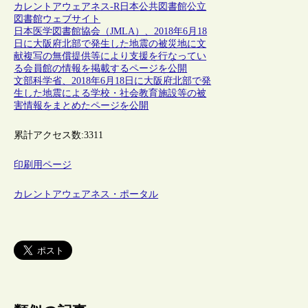
カレントアウェアネス-R
日本
公共図書館
公立
図書館
ウェブサイト
日本医学図書館協会（JMLA）、2018年6月18
日に大阪府北部で発生した地震の被災地に文
献複写の無償提供等により支援を行なってい
る会員館の情報を掲載するページを公開
文部科学省、2018年6月18日に大阪府北部で発
生した地震による学校・社会教育施設等の被
害情報をまとめたページを公開
累計アクセス数:
3311
印刷用ページ
カレントアウェアネス・ポータル