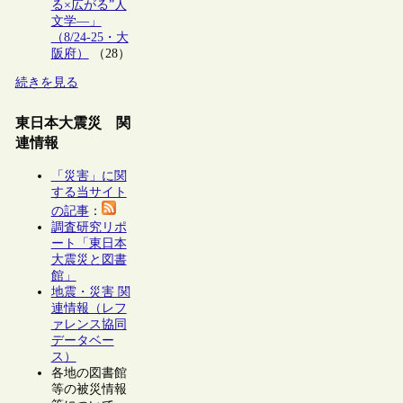
る×広がる”人
文学―」
（8/24-25・大
阪府）
（28）
続きを見る
東日本大震災 関
連情報
「災害」に関
する当サイト
の記事
：
調査研究リポ
ート「東日本
大震災と図書
館」
地震・災害 関
連情報（レフ
ァレンス協同
データベー
ス）
各地の図書館
等の被災情報