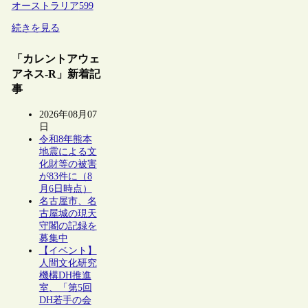
オーストラリア
599
続きを見る
「カレントアウェ
アネス-R」新着記
事
2026年08月07
日
令和8年熊本
地震による文
化財等の被害
が83件に（8
月6日時点）
名古屋市、名
古屋城の現天
守閣の記録を
募集中
【イベント】
人間文化研究
機構DH推進
室、「第5回
DH若手の会