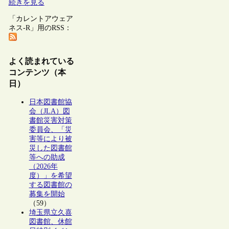
続きを見る
「カレントアウェア
ネス-R」用のRSS：
よく読まれている
コンテンツ（本
日）
日本図書館協
会（JLA）図
書館災害対策
委員会、「災
害等により被
災した図書館
等への助成
（2026年
度）」を希望
する図書館の
募集を開始
（59）
埼玉県立久喜
図書館、休館