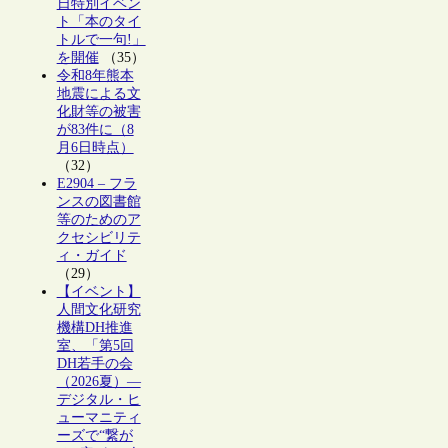
日特別イベン
ト「本のタイ
トルで一句!」
を開催
（35）
令和8年熊本
地震による文
化財等の被害
が83件に（8
月6日時点）
（32）
E2904 – フラ
ンスの図書館
等のためのア
クセシビリテ
ィ・ガイド
（29）
【イベント】
人間文化研究
機構DH推進
室、「第5回
DH若手の会
（2026夏）―
デジタル・ヒ
ューマニティ
ーズで“繋が