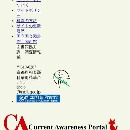
ついて
サイトポリシ
ー
検索の方法
サイトの更新
履歴
国立国会図書
館 関西館
図書館協力
課 調査情報
係
〒619-0287
京都府相楽郡
精華町精華台
8-1-3
chojo