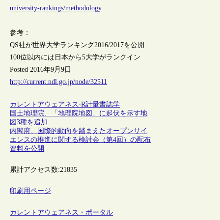
university-rankings/methodology
参考：
QS社が世界大学ランキング2016/2017を公開
100位以内には日本から5大学がランクイン
Posted 2016年9月9日
http://current.ndl.go.jp/node/32511
カレントアウェアネス-R
計量書誌学
国土地理院、「地理院地図」に起伏を示す地
図3種を追加
内閣府、国際的動向を踏まえたオープンサイ
エンスの推進に関する検討会（第4回）の配布
資料を公開
累計アクセス数:
21835
印刷用ページ
カレントアウェアネス・ポータル