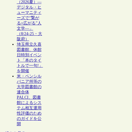
（2026夏）―
デジタル・ヒ
ューマニティ
ーズで“繋が
る×広がる”人
文学―」
（8/24-25・大
阪府）
埼玉県立久喜
図書館、休館
日特別イベン
ト「本のタイ
トルで一句!」
を開催
米・ペンシル
バニア州等の
大学図書館の
連合体
PALCI、図書
館によるシス
テム相互運用
性評価のため
のガイドを公
開