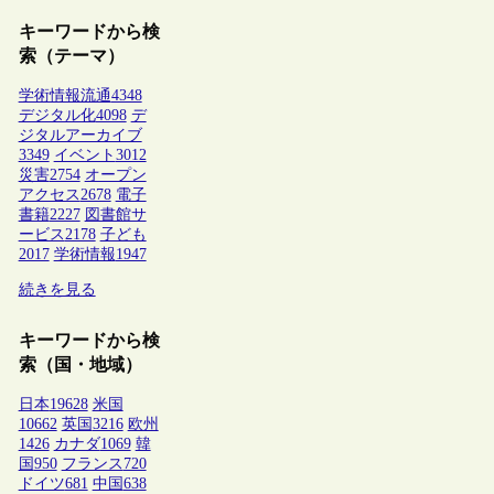
キーワードから検
索（テーマ）
学術情報流通
4348
デジタル化
4098
デ
ジタルアーカイブ
3349
イベント
3012
災害
2754
オープン
アクセス
2678
電子
書籍
2227
図書館サ
ービス
2178
子ども
2017
学術情報
1947
続きを見る
キーワードから検
索（国・地域）
日本
19628
米国
10662
英国
3216
欧州
1426
カナダ
1069
韓
国
950
フランス
720
ドイツ
681
中国
638