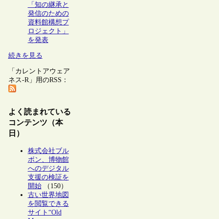
「知の継承と
発信のための
資料館構想プ
ロジェクト」
を発表
続きを見る
「カレントアウェア
ネス-R」用のRSS：
よく読まれている
コンテンツ（本
日）
株式会社ブル
ボン、博物館
へのデジタル
支援の検証を
開始
（150）
古い世界地図
を閲覧できる
サイト“Old