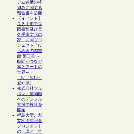
アム連携の枠
組みに関する
報告書を公開
【イベント】
長久手市中央
図書館及び長
久手市文化の
家、共同プロ
ジェクト「ひ
らめきの図書
館 第二章 ～
時間がつなぐ
本とアートの
世界～」
（8/22-9/13・
愛知県）
株式会社ブル
ボン、博物館
へのデジタル
支援の検証を
開始
福島大学、創
立80周年記念
プロジェクト
の一環として