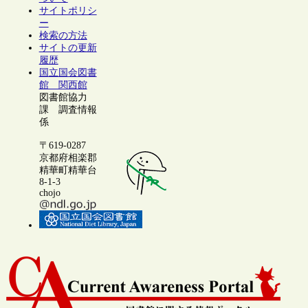
サイトポリシ
ー
検索の方法
サイトの更新
履歴
国立国会図書
館 関西館
図書館協力
課 調査情報
係
〒619-0287
京都府相楽郡
精華町精華台
8-1-3
chojo