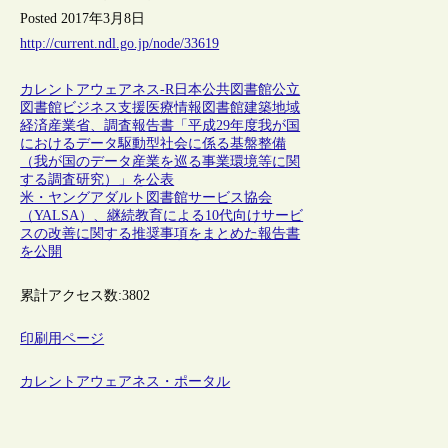
Posted 2017年3月8日
http://current.ndl.go.jp/node/33619
カレントアウェアネス-R
日本
公共図書館
公立
図書館
ビジネス支援
医療情報
図書館建築
地域
経済産業省、調査報告書「平成29年度我が国
におけるデータ駆動型社会に係る基盤整備
（我が国のデータ産業を巡る事業環境等に関
する調査研究）」を公表
米・ヤングアダルト図書館サービス協会
（YALSA）、継続教育による10代向けサービ
スの改善に関する推奨事項をまとめた報告書
を公開
累計アクセス数:
3802
印刷用ページ
カレントアウェアネス・ポータル