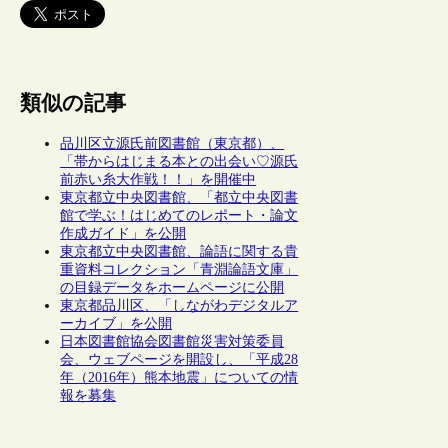
類似の記事
品川区立源氏前図書館（東京都）、
「帯からはじまる本との出会い♡源氏
前赤い糸大作戦！！」を開催中
東京都立中央図書館、「都立中央図書
館で学ぶ！はじめてのレポート・論文
作成ガイド」を公開
東京都立中央図書館、論語に関する貴
重資料コレクション「青淵論語文庫」
の目録データをホームページに公開
東京都品川区、「しながわデジタルア
ーカイブ」を公開
日本図書館協会図書館災害対策委員
会、ウェブページを開設し、「平成28
年（2016年）熊本地震」についての情
報を募集