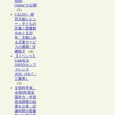
Maps
Online”が公開
（5）
CA2103 – 研
究文献レビュ
ー：子どもの
読書と図書館
をめぐる20
年：文献にみ
る児童サービ
スの展開 / 汐
﨑順子
（4）
【イベント】
Code4Lib
JAPANカンフ
ァレンス
2026（9/6-7・
三重県）
（3）
文部科学省、
令和8年度全
国学力・学習
状況調査の結
果を公表：読
書時間や図書