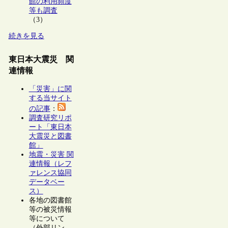
館の利用頻度
等も調査
（3）
続きを見る
東日本大震災 関
連情報
「災害」に関
する当サイト
の記事
：
調査研究リポ
ート「東日本
大震災と図書
館」
地震・災害 関
連情報（レフ
ァレンス協同
データベー
ス）
各地の図書館
等の被災情報
等について
（外部リン