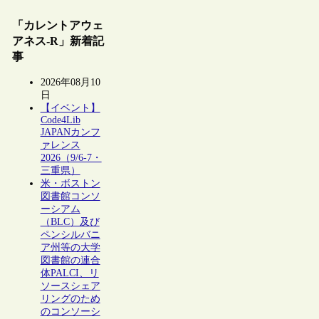
「カレントアウェ
アネス-R」新着記
事
2026年08月10
日
【イベント】
Code4Lib
JAPANカンフ
ァレンス
2026（9/6-7・
三重県）
米・ボストン
図書館コンソ
ーシアム
（BLC）及び
ペンシルバニ
ア州等の大学
図書館の連合
体PALCI、リ
ソースシェア
リングのため
のコンソーシ