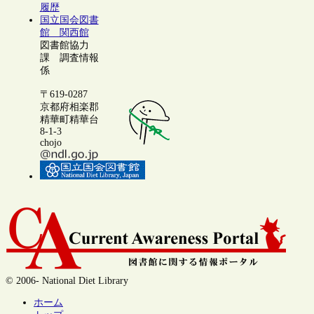
履歴
国立国会図書
館 関西館
図書館協力
課 調査情報
係
〒619-0287
京都府相楽郡
精華町精華台
8-1-3
chojo
© 2006- National Diet Library
ホーム