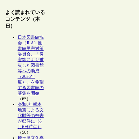
よく読まれている
コンテンツ（本
日）
日本図書館協
会（JLA）図
書館災害対策
委員会、「災
害等により被
災した図書館
等への助成
（2026年
度）」を希望
する図書館の
募集を開始
（65）
令和8年熊本
地震による文
化財等の被害
が83件に（8
月6日時点）
（50）
埼玉県立久喜