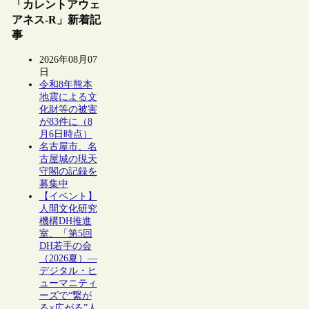
「カレントアウェ
アネス-R」新着記
事
2026年08月07
日
令和8年熊本
地震による文
化財等の被害
が83件に（8
月6日時点）
名古屋市、名
古屋城の現天
守閣の記録を
募集中
【イベント】
人間文化研究
機構DH推進
室、「第5回
DH若手の会
（2026夏）―
デジタル・ヒ
ューマニティ
ーズで“繋が
る×広がる”人