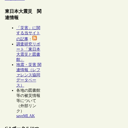
東日本大震災 関
連情報
「災害」に関
する当サイト
の記事
：
調査研究リポ
ート「東日本
大震災と図書
館」
地震・災害 関
連情報（レフ
ァレンス協同
データベー
ス）
各地の図書館
等の被災情報
等について
（外部リン
ク）
saveMLAK