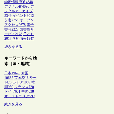
学術情報流通
4348
デジタル化
4098
デ
ジタルアーカイブ
3349
イベント
3012
災害
2754
オープン
アクセス
2678
電子
書籍
2227
図書館サ
ービス
2178
子ども
2017
学術情報
1947
続きを見る
キーワードから検
索（国・地域）
日本
19628
米国
10662
英国
3216
欧州
1426
カナダ
1069
韓
国
950
フランス
720
ドイツ
681
中国
638
オーストラリア
599
続きを見る