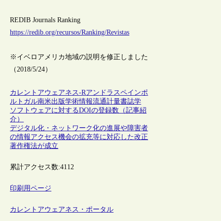
REDIB Journals Ranking
https://redib.org/recursos/Ranking/Revistas
※イベロアメリカ地域の説明を修正しました
（2018/5/24）
カレントアウェアネス-R
アンドラ
スペイン
ポ
ルトガル
南米
出版
学術情報流通
計量書誌学
ソフトウェアに対するDOIの登録数（記事紹
介）
デジタル化・ネットワーク化の進展や障害者
の情報アクセス機会の拡充等に対応した改正
著作権法が成立
累計アクセス数:
4112
印刷用ページ
カレントアウェアネス・ポータル