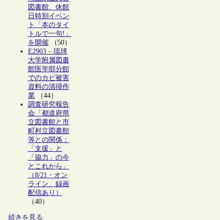
図書館、休館
日特別イベン
ト「本のタイ
トルで一句!」
を開催
（50）
E2903 – 琉球
大学附属図書
館医学部分館
でのカビ被害
資料の清掃作
業
（44）
調査研究報告
会「都道府県
立図書館と市
町村立図書館
等との関係：
「支援」と
「協力」の今
とこれから」
（8/21・オン
ライン、録画
配信あり）
（40）
続きを見る