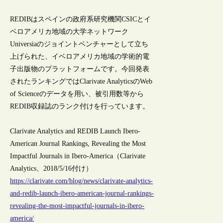
REDIBはスペインの政府系研究機関CSICとイ
ベロアメリカ地域の大学ネットワーク
Universiaのジョイントベンチャーとして立ち
上げられた、イベロアメリカ地域の学術的電
子出版物のプラットフォームです。今回発表
されたランキングではClarivate AnalyticsのWeb
of Scienceのデータを用い、被引用数等から
REDIB収録誌のランク付けを行っています。
Clarivate Analytics and REDIB Launch Ibero-
American Journal Rankings, Revealing the Most
Impactful Journals in Ibero-America（Clarivate
Analytics、2018/5/16付け）
https://clarivate.com/blog/news/clarivate-analytics-
and-redib-launch-ibero-american-journal-rankings-
revealing-the-most-impactful-journals-in-ibero-
america/