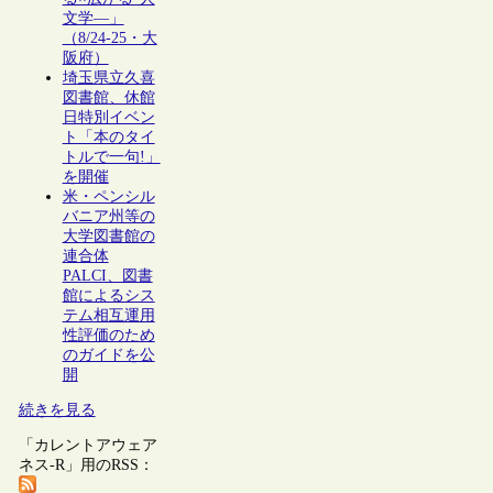
文学―」
（8/24-25・大
阪府）
埼玉県立久喜
図書館、休館
日特別イベン
ト「本のタイ
トルで一句!」
を開催
米・ペンシル
バニア州等の
大学図書館の
連合体
PALCI、図書
館によるシス
テム相互運用
性評価のため
のガイドを公
開
続きを見る
「カレントアウェア
ネス-R」用のRSS：