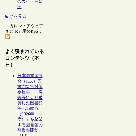
のガイドを公
開
続きを見る
「カレントアウェア
ネス-R」用のRSS：
よく読まれている
コンテンツ（本
日）
日本図書館協
会（JLA）図
書館災害対策
委員会、「災
害等により被
災した図書館
等への助成
（2026年
度）」を希望
する図書館の
募集を開始
（12）