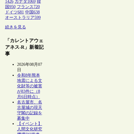
1426
カナダ
1069
韓
国
950
フランス
720
ドイツ
681
中国
638
オーストラリア
599
続きを見る
「カレントアウェ
アネス-R」新着記
事
2026年08月07
日
令和8年熊本
地震による文
化財等の被害
が83件に（8
月6日時点）
名古屋市、名
古屋城の現天
守閣の記録を
募集中
【イベント】
人間文化研究