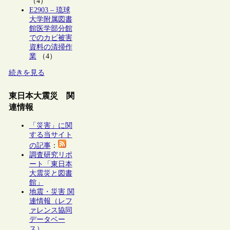
（4）
E2903 – 琉球
大学附属図書
館医学部分館
でのカビ被害
資料の清掃作
業
（4）
続きを見る
東日本大震災 関
連情報
「災害」に関
する当サイト
の記事
：
調査研究リポ
ート「東日本
大震災と図書
館」
地震・災害 関
連情報（レフ
ァレンス協同
データベー
ス）