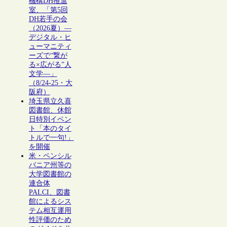
機構DH推進
室、「第5回
DH若手の会
（2026夏）―
デジタル・ヒ
ューマニティ
ーズで“繋が
る×広がる”人
文学―」
（8/24-25・大
阪府）
埼玉県立久喜
図書館、休館
日特別イベン
ト「本のタイ
トルで一句!」
を開催
米・ペンシル
バニア州等の
大学図書館の
連合体
PALCI、図書
館によるシス
テム相互運用
性評価のため