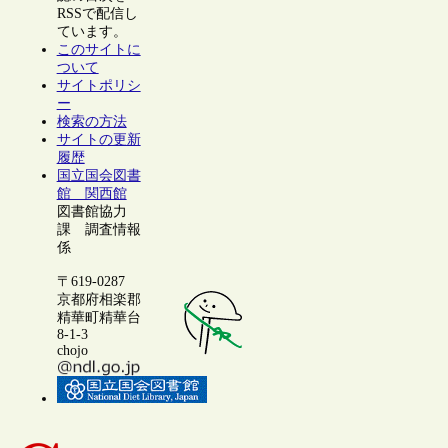
RSSで配信し
ています。
このサイトに
ついて
サイトポリシ
ー
検索の方法
サイトの更新
履歴
国立国会図書
館 関西館
図書館協力
課 調査情報
係
〒619-0287
京都府相楽郡
精華町精華台
8-1-3
chojo