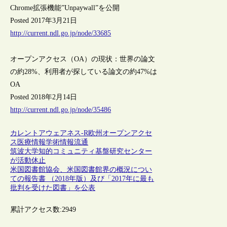
Chrome拡張機能”Unpaywall”を公開
Posted 2017年3月21日
http://current.ndl.go.jp/node/33685
オープンアクセス（OA）の現状：世界の論文
の約28%、利用者が探している論文の約47%は
OA
Posted 2018年2月14日
http://current.ndl.go.jp/node/35486
カレントアウェアネス-R
欧州
オープンアクセ
ス
医療情報
学術情報流通
筑波大学知的コミュニティ基盤研究センター
が活動休止
米国図書館協会、米国図書館界の概況につい
ての報告書 （2018年版）及び「2017年に最も
批判を受けた図書」を公表
累計アクセス数:
2949