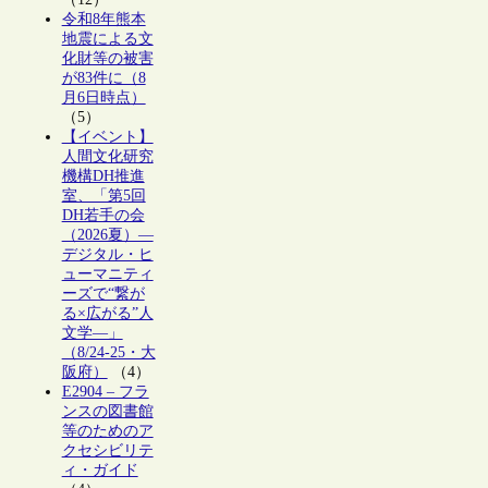
令和8年熊本
地震による文
化財等の被害
が83件に（8
月6日時点）
（5）
【イベント】
人間文化研究
機構DH推進
室、「第5回
DH若手の会
（2026夏）―
デジタル・ヒ
ューマニティ
ーズで“繋が
る×広がる”人
文学―」
（8/24-25・大
阪府）
（4）
E2904 – フラ
ンスの図書館
等のためのア
クセシビリテ
ィ・ガイド