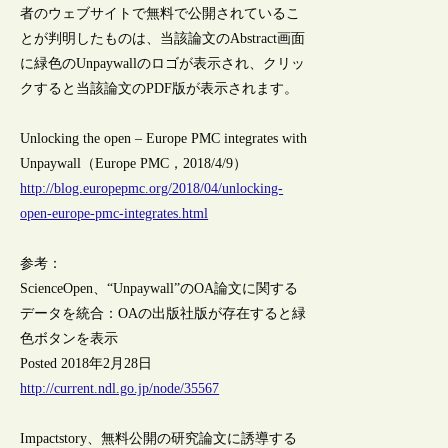
者のウェブサイトで無料で公開されているこ
とが判明したものは、当該論文のAbstract画面
に緑色のUnpaywallのロゴが表示され、クリッ
クすると当該論文のPDF版が表示されます。
Unlocking the open – Europe PMC integrates with
Unpaywall（Europe PMC，2018/4/9）
http://blog.europepmc.org/2018/04/unlocking-
open-europe-pmc-integrates.html
参考：
ScienceOpen、“Unpaywall”のOA論文に関する
データを統合：OAの出版社版が存在すると緑
色ボタンを表示
Posted 2018年2月28日
http://current.ndl.go.jp/node/35567
Impactstory、無料公開の研究論文に誘導する