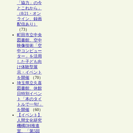
「協力」の今
とこれから」
（8/21・オン
ライン、録画
配信あり）
（73）
町田市立中央
図書館、空中
映像技術「空
中コンピュー
ター」を活用
した子ども向
け体験型展
示・イベント
を開催
（70）
埼玉県立久喜
図書館、休館
日特別イベン
ト「本のタイ
トルで一句!」
を開催
（60）
【イベント】
人間文化研究
機構DH推進
室、「第5回