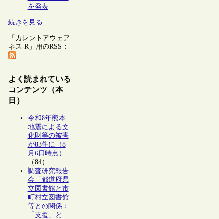
を発表
続きを見る
「カレントアウェア
ネス-R」用のRSS：
よく読まれている
コンテンツ（本
日）
令和8年熊本
地震による文
化財等の被害
が83件に（8
月6日時点）
（84）
調査研究報告
会「都道府県
立図書館と市
町村立図書館
等との関係：
「支援」と