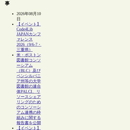
事
2026年08月10
日
【イベント】
Code4Lib
JAPANカンフ
ァレンス
2026（9/6-7・
三重県）
米・ボストン
図書館コンソ
ーシアム
（BLC）及び
ペンシルバニ
ア州等の大学
図書館の連合
体PALCI、リ
ソースシェア
リングのため
のコンソーシ
アム連携の枠
組みに関する
報告書を公開
【イベント】