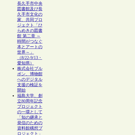
長久手市中央
図書館及び長
久手市文化の
家、共同プロ
ジェクト「ひ
らめきの図書
館 第二章 ～
時間がつなぐ
本とアートの
世界～」
（8/22-9/13・
愛知県）
株式会社ブル
ボン、博物館
へのデジタル
支援の検証を
開始
福島大学、創
立80周年記念
プロジェクト
の一環として
「知の継承と
発信のための
資料館構想プ
ロジェクト」