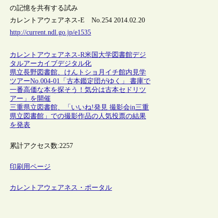
の記憶を共有する試み
カレントアウェアネス-E No.254 2014.02.20
http://current.ndl.go.jp/e1535
カレントアウェアネス-R
米国
大学図書館
デジ
タルアーカイブ
デジタル化
県立長野図書館、けんトショ月イチ館内見学
ツアーNo.004-01「古本鑑定団がゆく」 書庫で
一番高価な本を探そう！気分は古本セドリツ
アー」を開催
三重県立図書館、「いいね!発見 撮影会in三重
県立図書館」での撮影作品の人気投票の結果
を発表
累計アクセス数:
2257
印刷用ページ
カレントアウェアネス・ポータル