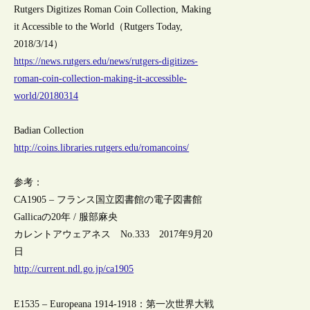
Rutgers Digitizes Roman Coin Collection, Making
it Accessible to the World（Rutgers Today,
2018/3/14）
https://news.rutgers.edu/news/rutgers-digitizes-
roman-coin-collection-making-it-accessible-
world/20180314
Badian Collection
http://coins.libraries.rutgers.edu/romancoins/
参考：
CA1905 – フランス国立図書館の電子図書館
Gallicaの20年 / 服部麻央
カレントアウェアネス No.333 2017年9月20
日
http://current.ndl.go.jp/ca1905
E1535 – Europeana 1914-1918：第一次世界大戦