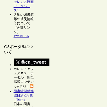
ァレンス協同
データベー
ス）
各地の図書館
等の被災情報
等について
（外部リン
ク）
saveMLAK
CAポータルにつ
いて
カレントアウ
ェアネス・ポ
ータル 新規
掲載コンテン
ツのRSS：
図書館関係雑
誌目次RSS集
（国内）
日本の図書