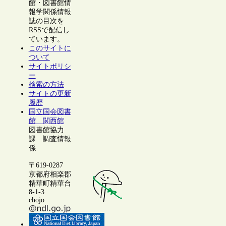
館・図書館情
報学関係情報
誌の目次を
RSSで配信し
ています。
このサイトに
ついて
サイトポリシ
ー
検索の方法
サイトの更新
履歴
国立国会図書
館 関西館
図書館協力
課 調査情報
係
〒619-0287
京都府相楽郡
精華町精華台
8-1-3
chojo