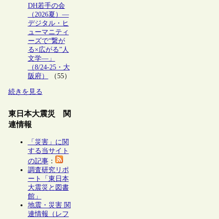
DH若手の会
（2026夏）―
デジタル・ヒ
ューマニティ
ーズで“繋が
る×広がる”人
文学―」
（8/24-25・大
阪府）
（55）
続きを見る
東日本大震災 関
連情報
「災害」に関
する当サイト
の記事
：
調査研究リポ
ート「東日本
大震災と図書
館」
地震・災害 関
連情報（レフ