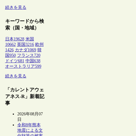
続きを見る
キーワードから検
索（国・地域）
日本
19628
米国
10662
英国
3216
欧州
1426
カナダ
1069
韓
国
950
フランス
720
ドイツ
681
中国
638
オーストラリア
599
続きを見る
「カレントアウェ
アネス-R」新着記
事
2026年08月07
日
令和8年熊本
地震による文
化財等の被害