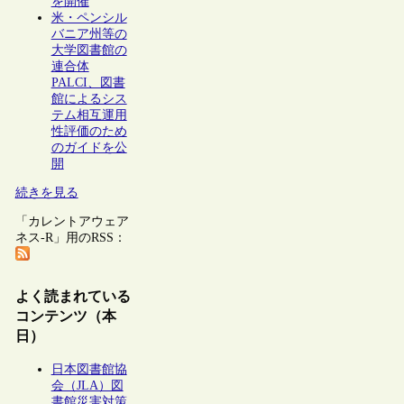
を開催
米・ペンシル
バニア州等の
大学図書館の
連合体
PALCI、図書
館によるシス
テム相互運用
性評価のため
のガイドを公
開
続きを見る
「カレントアウェア
ネス-R」用のRSS：
よく読まれている
コンテンツ（本
日）
日本図書館協
会（JLA）図
書館災害対策