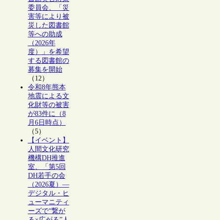
委員会、「災
害等により被
災した図書館
等への助成
（2026年
度）」を希望
する図書館の
募集を開始
（12）
令和8年熊本
地震による文
化財等の被害
が83件に（8
月6日時点）
（5）
【イベント】
人間文化研究
機構DH推進
室、「第5回
DH若手の会
（2026夏）―
デジタル・ヒ
ューマニティ
ーズで“繋が
る×広がる”人