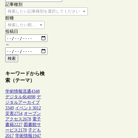
記事種別
検索したい記事種別を選択してください
館種
検索したい館種を選択してください
投稿日
～
検索
キーワードから検
索（テーマ）
学術情報流通
4348
デジタル化
4098
デ
ジタルアーカイブ
3349
イベント
3012
災害
2754
オープン
アクセス
2678
電子
書籍
2227
図書館サ
ービス
2178
子ども
2017
学術情報
1947