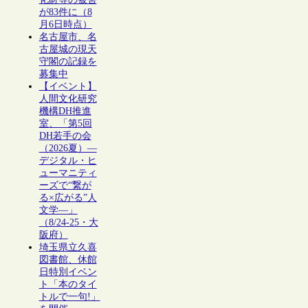
が83件に（8
月6日時点）
名古屋市、名
古屋城の現天
守閣の記録を
募集中
【イベント】
人間文化研究
機構DH推進
室、「第5回
DH若手の会
（2026夏）―
デジタル・ヒ
ューマニティ
ーズで“繋が
る×広がる”人
文学―」
（8/24-25・大
阪府）
埼玉県立久喜
図書館、休館
日特別イベン
ト「本のタイ
トルで一句!」