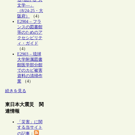
文学―」
（8/24-25・大
阪府）
（4）
E2904 – フラ
ンスの図書館
等のためのア
クセシビリテ
ィ・ガイド
（4）
E2903 – 琉球
大学附属図書
館医学部分館
でのカビ被害
資料の清掃作
業
（4）
続きを見る
東日本大震災 関
連情報
「災害」に関
する当サイト
の記事
：