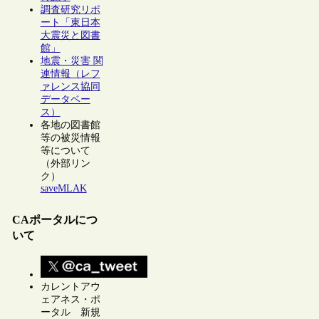
調査研究リポ
ート「東日本
大震災と図書
館」
地震・災害 関
連情報（レフ
ァレンス協同
データベー
ス）
各地の図書館
等の被災情報
等について
（外部リン
ク）
saveMLAK
CAポータルにつ
いて
カレントアウ
ェアネス・ポ
ータル 新規