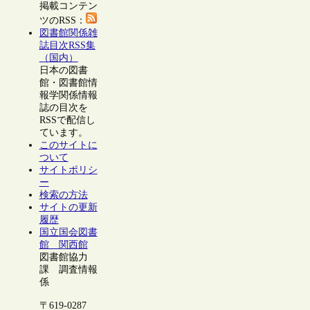
掲載コンテン
ツのRSS：
図書館関係雑
誌目次RSS集
（国内）
日本の図書
館・図書館情
報学関係情報
誌の目次を
RSSで配信し
ています。
このサイトに
ついて
サイトポリシ
ー
検索の方法
サイトの更新
履歴
国立国会図書
館 関西館
図書館協力
課 調査情報
係
〒619-0287