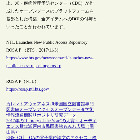
上、米・疾病管理予防センター（CDC）が作
成したオープンソースのプラットフォームを
基盤とした構築、全アイテムへのDOIの付与と
いったことが行われています。
NTL Launches New Public Access Repository
ROSA P （BTS，2017/11/3）
https://www.bts.gov/newsroom/ntl-launches-new-
public-access-repository-rosa-p
ROSA P（NTL）
https://rosap.ntl.bts.gov/
カレントアウェアネス-R
米国
国立図書館
専門
図書館
オープンアクセス
オープンデータ
学術
情報流通
機関リポジトリ
研究データ
2017年の“Library of the Year”の大賞・オーディ
エンス賞は瀬戸内市民図書館もみわ広場（岡
山県）
EBSCO社、OAの電子学位論文のアクセス・検