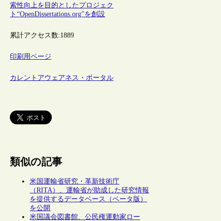
索性向上を目的としたプロジェク
ト“OpenDissertations.org”を創設
累計アクセス数:
1889
印刷用ページ
カレントアウェアネス・ポータル
類似の記事
米国運輸省研究・革新技術庁
（RITA）、運輸省が助成した研究情報
を提供するデータベース（ベータ版）
を公開
米国議会図書館、公民権運動家ロー