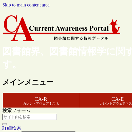
Skip to main content area
図書館界、図書館情報学に関
す。
メインメニュー
CA-R
CA-E
カレントアウェアネス-R
カレントアウェアネス
検索フォーム
詳細検索