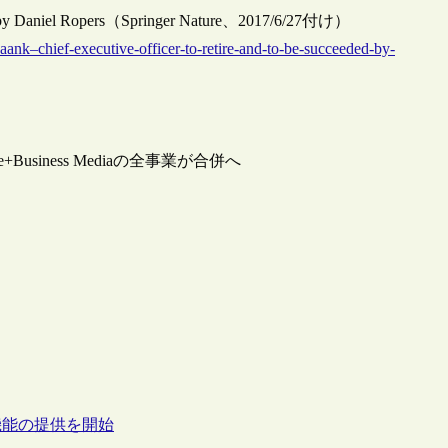
eded by Daniel Ropers（Springer Nature、2017/6/27付け）
aank–chief-executive-officer-to-retire-and-to-be-succeeded-by-
ience+Business Mediaの全事業が合併へ
機能の提供を開始