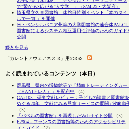
若手の会（2026夏）―デジタル・ヒューマニティーズ
で“繋がる×広がる”人文学―」（8/24-25・大阪府）
埼玉県立久喜図書館、休館日特別イベント「本のタイ
ルで一句!」を開催
米・ペンシルバニア州等の大学図書館の連合体PALCI
図書館によるシステム相互運用性評価のためのガイド
公開
続きを見る
「カレントアウェアネス-R」用のRSS：
よく読まれているコンテンツ（本日）
群馬県、県内の博物館等で「埴輪トレーディングカー
（HANIトレカ）」を配布中
（4）
CA2103 – 研究文献レビュー：子どもの読書と図書館
めぐる20年：文献にみる児童サービスの展開 / 汐﨑順
（3）
「バベルの図書館」を再現したWebサイト公開
（3）
E2904 – フランスの図書館等のためのアクセシビリテ
ィ・ガイド
（2）