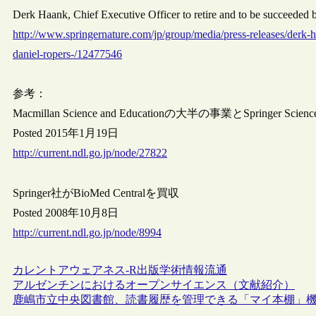
Derk Haank, Chief Executive Officer to retire and to be succe
http://www.springernature.com/jp/group/media/press-releases/derk-h
daniel-ropers-/12477546
参考：
Macmillan Science and Educationの大半の事業とSpringer Sc
Posted 2015年1月19日
http://current.ndl.go.jp/node/27822
Springer社がBioMed Centralを買収
Posted 2008年10月8日
http://current.ndl.go.jp/node/8994
カレントアウェアネス-R
出版
学術情報流通
アルゼンチンにおけるオープンサイエンス（文献紹介）
鹿嶋市立中央図書館、読書履歴を管理できる「マイ本棚」