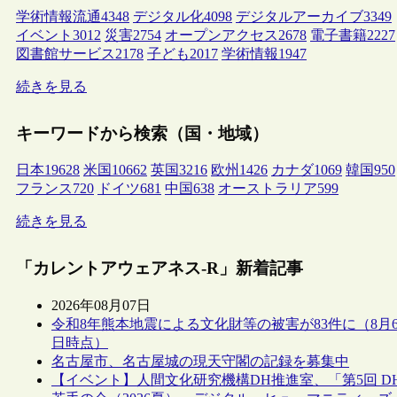
学術情報流通
4348
デジタル化
4098
デジタルアーカイブ
3349
イベント
3012
災害
2754
オープンアクセス
2678
電子書籍
2227
図書館サービス
2178
子ども
2017
学術情報
1947
続きを見る
キーワードから検索（国・地域）
日本
19628
米国
10662
英国
3216
欧州
1426
カナダ
1069
韓国
950
フランス
720
ドイツ
681
中国
638
オーストラリア
599
続きを見る
「カレントアウェアネス-R」新着記事
2026年08月07日
令和8年熊本地震による文化財等の被害が83件に（8月
日時点）
名古屋市、名古屋城の現天守閣の記録を募集中
【イベント】人間文化研究機構DH推進室、「第5回 D