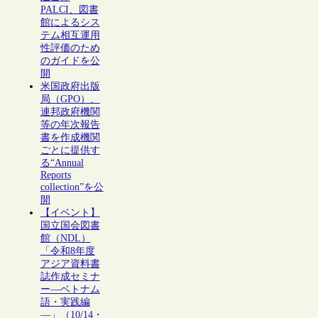
PALCI、図書
館によるシス
テム相互運用
性評価のため
のガイドを公
開
米国政府出版
局（GPO）、
連邦政府機関
等の年次報告
書を作成機関
ごとに提供す
る“Annual
Reports
collection”を公
開
【イベント】
国立国会図書
館（NDL）
「令和8年度
アジア資料書
誌作成セミナ
ー―ベトナム
語・実践編
―」（10/14・