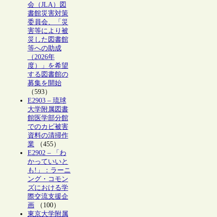
会（JLA）図
書館災害対策
委員会、「災
害等により被
災した図書館
等への助成
（2026年
度）」を希望
する図書館の
募集を開始
（593）
E2903 – 琉球
大学附属図書
館医学部分館
でのカビ被害
資料の清掃作
業
（455）
E2902 – 「わ
かっていいと
も!」：ラーニ
ング・コモン
ズにおける学
際交流支援企
画
（100）
東京大学附属