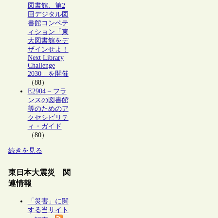
図書館、第2
回デジタル図
書館コンペテ
ィション「東
大図書館をデ
ザインせよ！
Next Library
Challenge
2030」を開催
（88）
E2904 – フラ
ンスの図書館
等のためのア
クセシビリテ
ィ・ガイド
（80）
続きを見る
東日本大震災 関
連情報
「災害」に関
する当サイト