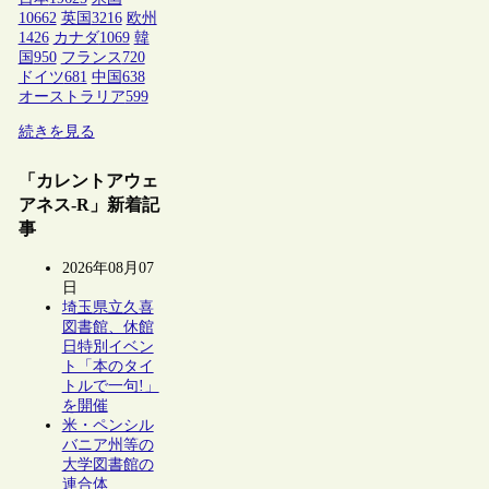
10662
英国
3216
欧州
1426
カナダ
1069
韓
国
950
フランス
720
ドイツ
681
中国
638
オーストラリア
599
続きを見る
「カレントアウェ
アネス-R」新着記
事
2026年08月07
日
埼玉県立久喜
図書館、休館
日特別イベン
ト「本のタイ
トルで一句!」
を開催
米・ペンシル
バニア州等の
大学図書館の
連合体