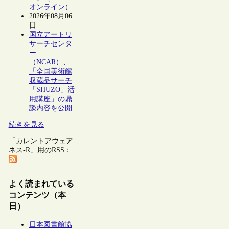
オンライン）
2026年08月06
日
国立アートリ
サーチセンタ
ー
（NCAR）、
「全国美術館
収蔵品サーチ
「SHŪZŌ」活
用講座」の鼎
談内容を公開
続きを見る
「カレントアウェア
ネス-R」用のRSS：
よく読まれている
コンテンツ（本
日）
日本図書館協