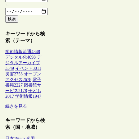
～
検索
キーワードから検
索（テーマ）
学術情報流通
4348
デジタル化
4098
デ
ジタルアーカイブ
3349
イベント
3011
災害
2753
オープン
アクセス
2678
電子
書籍
2227
図書館サ
ービス
2178
子ども
2017
学術情報
1947
続きを見る
キーワードから検
索（国・地域）
日本
19625
米国