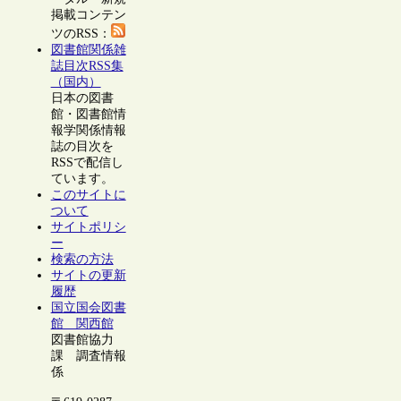
掲載コンテン
ツのRSS：
図書館関係雑
誌目次RSS集
（国内）
日本の図書
館・図書館情
報学関係情報
誌の目次を
RSSで配信し
ています。
このサイトに
ついて
サイトポリシ
ー
検索の方法
サイトの更新
履歴
国立国会図書
館 関西館
図書館協力
課 調査情報
係