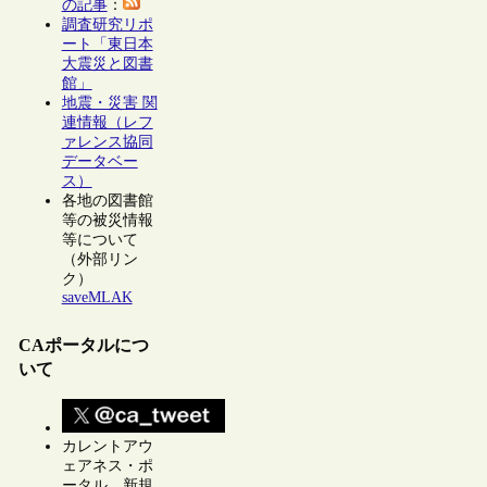
の記事
：
調査研究リポ
ート「東日本
大震災と図書
館」
地震・災害 関
連情報（レフ
ァレンス協同
データベー
ス）
各地の図書館
等の被災情報
等について
（外部リン
ク）
saveMLAK
CAポータルにつ
いて
カレントアウ
ェアネス・ポ
ータル 新規