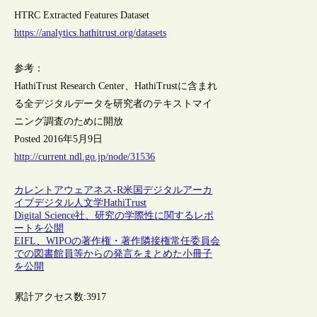
HTRC Extracted Features Dataset
https://analytics.hathitrust.org/datasets
参考：
HathiTrust Research Center、HathiTrustに含まれ
る全デジタルデータを研究者のテキストマイ
ニング調査のために開放
Posted 2016年5月9日
http://current.ndl.go.jp/node/31536
カレントアウェアネス-R
米国
デジタルアーカ
イブ
デジタル人文学
HathiTrust
Digital Science社、研究の学際性に関するレポ
ートを公開
EIFL、WIPOの著作権・著作隣接権常任委員会
での図書館員等からの発言をまとめた小冊子
を公開
累計アクセス数:
3917