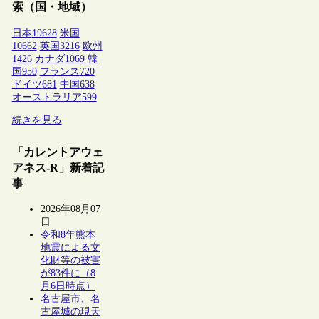
索（国・地域）
日本
19628
米国
10662
英国
3216
欧州
1426
カナダ
1069
韓
国
950
フランス
720
ドイツ
681
中国
638
オーストラリア
599
続きを見る
「カレントアウェ
アネス-R」新着記
事
2026年08月07
日
令和8年熊本
地震による文
化財等の被害
が83件に（8
月6日時点）
名古屋市、名
古屋城の現天