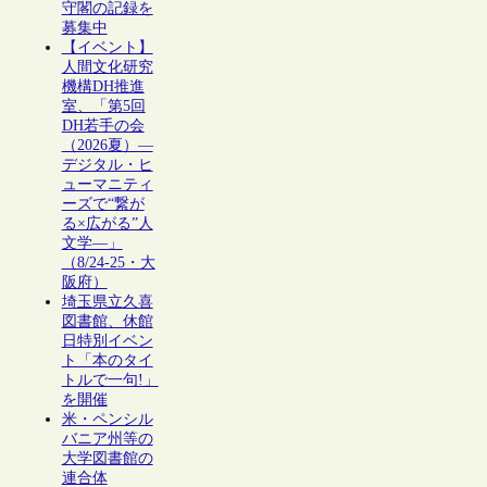
守閣の記録を
募集中
【イベント】
人間文化研究
機構DH推進
室、「第5回
DH若手の会
（2026夏）―
デジタル・ヒ
ューマニティ
ーズで“繋が
る×広がる”人
文学―」
（8/24-25・大
阪府）
埼玉県立久喜
図書館、休館
日特別イベン
ト「本のタイ
トルで一句!」
を開催
米・ペンシル
バニア州等の
大学図書館の
連合体