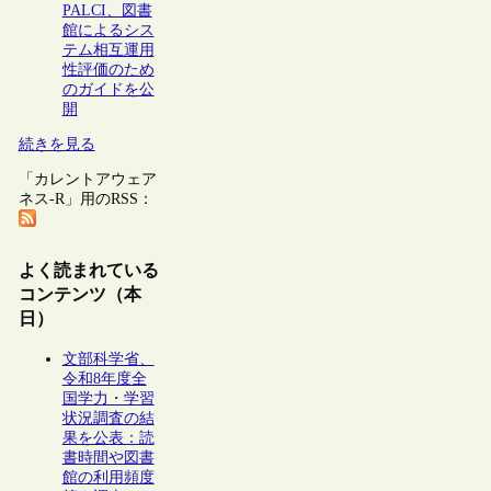
PALCI、図書
館によるシス
テム相互運用
性評価のため
のガイドを公
開
続きを見る
「カレントアウェア
ネス-R」用のRSS：
よく読まれている
コンテンツ（本
日）
文部科学省、
令和8年度全
国学力・学習
状況調査の結
果を公表：読
書時間や図書
館の利用頻度