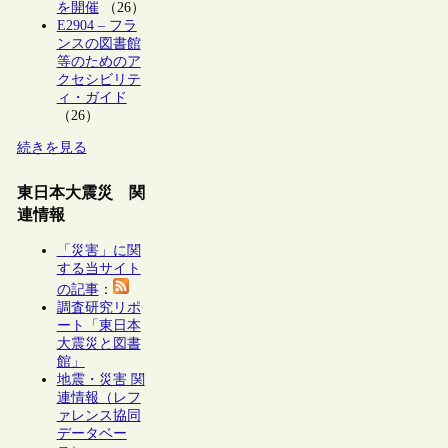
を開催
（26）
E2904 – フラ
ンスの図書館
等のためのア
クセシビリテ
ィ・ガイド
（26）
続きを見る
東日本大震災 関
連情報
「災害」に関
する当サイト
の記事
：
調査研究リポ
ート「東日本
大震災と図書
館」
地震・災害 関
連情報（レフ
ァレンス協同
データベー