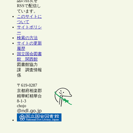
誌の目次を
RSSで配信し
ています。
このサイトに
ついて
サイトポリシ
ー
検索の方法
サイトの更新
履歴
国立国会図書
館 関西館
図書館協力
課 調査情報
係
〒619-0287
京都府相楽郡
精華町精華台
8-1-3
chojo