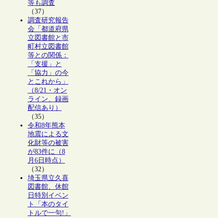
等も調査
（37）
調査研究報告
会「都道府県
立図書館と市
町村立図書館
等との関係：
「支援」と
「協力」の今
とこれから」
（8/21・オン
ライン、録画
配信あり）
（35）
令和8年熊本
地震による文
化財等の被害
が83件に（8
月6日時点）
（32）
埼玉県立久喜
図書館、休館
日特別イベン
ト「本のタイ
トルで一句!」