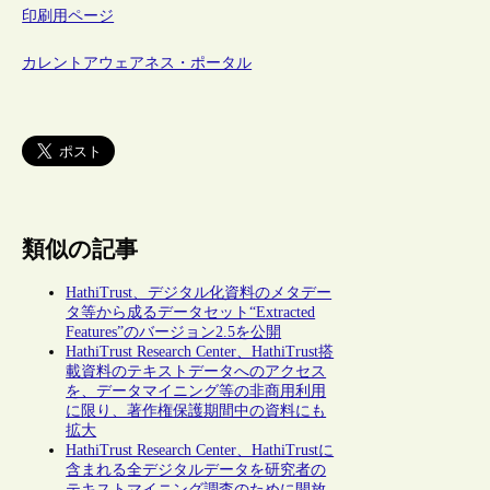
印刷用ページ
カレントアウェアネス・ポータル
類似の記事
HathiTrust、デジタル化資料のメタデー
タ等から成るデータセット“Extracted
Features”のバージョン2.5を公開
HathiTrust Research Center、HathiTrust搭
載資料のテキストデータへのアクセス
を、データマイニング等の非商用利用
に限り、著作権保護期間中の資料にも
拡大
HathiTrust Research Center、HathiTrustに
含まれる全デジタルデータを研究者の
テキストマイニング調査のために開放