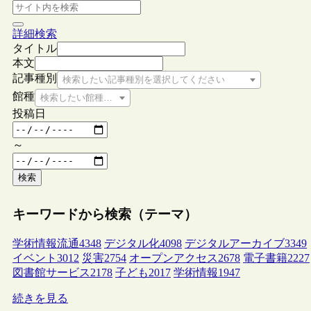
詳細検索
タイトル
本文
記事種別
検索したい記事種別を選択してください
館種
検索したい館種を選択してください
投稿日
～
検索
キーワードから検索（テーマ）
学術情報流通
4348
デジタル化
4098
デジタルアーカイブ
3349
イベント
3012
災害
2754
オープンアクセス
2678
電子書籍
2227
図書館サービス
2178
子ども
2017
学術情報
1947
続きを見る