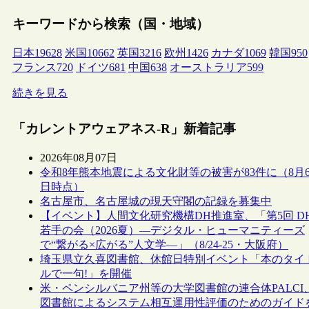
キーワードから検索（国・地域）
日本
19628
米国
10662
英国
3216
欧州
1426
カナダ
1069
韓国
950
フランス
720
ドイツ
681
中国
638
オーストラリア
599
続きを見る
「カレントアウェアネス-R」新着記事
2026年08月07日
令和8年熊本地震による文化財等の被害が83件に（8月
日時点）
名古屋市、名古屋城の現天守閣の記録を募集中
【イベント】人間文化研究機構DH推進室、「第5回 D
若手の会（2026夏）―デジタル・ヒューマニティーズ
で“繋がる×広がる”人文学―」（8/24-25・大阪府）
埼玉県立久喜図書館、休館日特別イベント「本のタイ
ルで一句!」を開催
米・ペンシルバニア州等の大学図書館の連合体PALCI
図書館によるシステム相互運用性評価のためのガイド