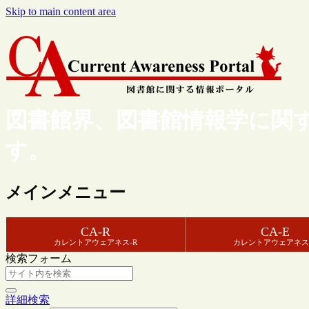
Skip to main content area
図書館界、図書館情報学に関
す。
メインメニュー
CA-R
CA-E
カレントアウェアネス-R
カレントアウェアネス
検索フォーム
詳細検索