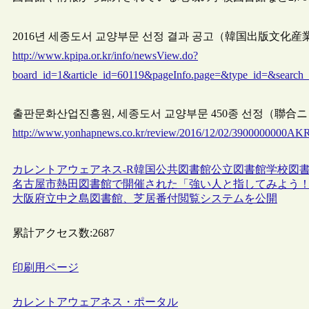
2016년 세종도서 교양부문 선정 결과 공고（韓国出版文化産業振
http://www.kpipa.or.kr/info/newsView.do?
board_id=1&article_id=60119&pageInfo.page=&type_id=&search
출판문화산업진흥원, 세종도서 교양부문 450종 선정（聯合ニュー
http://www.yonhapnews.co.kr/review/2016/12/02/3900000000
カレントアウェアネス-R
韓国
公共図書館
公立図書館
学校図
名古屋市熱田図書館で開催された「強い人と指してみよう
大阪府立中之島図書館、芝居番付閲覧システムを公開
累計アクセス数:
2687
印刷用ページ
カレントアウェアネス・ポータル