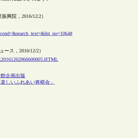
興院，2016/12/2）
_cond=&search_text=&list_no=1064#
ス，2016/12/2）
AKR20161202066600005.HTML
書館
企画
出版
！楽しいふれあい将棋会」