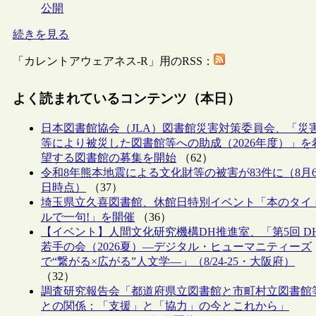
公開
続きを見る
「カレントアウェアネス-R」用のRSS：
よく読まれているコンテンツ（本日）
日本図書館協会（JLA）図書館災害対策委員会、「災
等により被災した図書館等への助成（2026年度）」を
望する図書館の募集を開始
（62）
令和8年熊本地震による文化財等の被害が83件に（8月
日時点）
（37）
埼玉県立久喜図書館、休館日特別イベント「本のタイ
ルで一句!」を開催
（36）
【イベント】人間文化研究機構DH推進室、「第5回 D
若手の会（2026夏）―デジタル・ヒューマニティーズ
で“繋がる×広がる”人文学―」（8/24-25・大阪府）
（32）
調査研究報告会「都道府県立図書館と市町村立図書館
との関係：「支援」と「協力」の今とこれから」