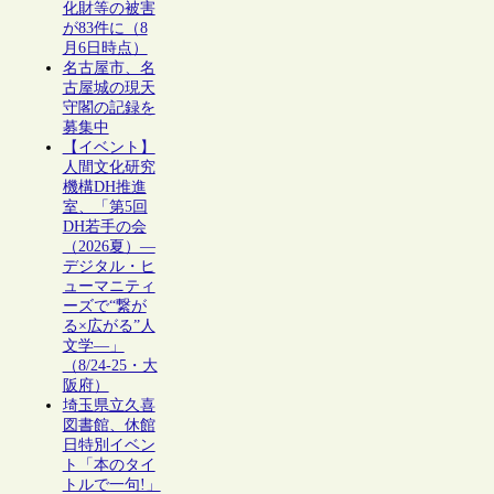
化財等の被害
が83件に（8
月6日時点）
名古屋市、名
古屋城の現天
守閣の記録を
募集中
【イベント】
人間文化研究
機構DH推進
室、「第5回
DH若手の会
（2026夏）―
デジタル・ヒ
ューマニティ
ーズで“繋が
る×広がる”人
文学―」
（8/24-25・大
阪府）
埼玉県立久喜
図書館、休館
日特別イベン
ト「本のタイ
トルで一句!」