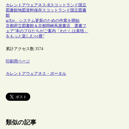
カレントアウェアネス-R
スコットランド
国立
図書館
地図
資料保存
スコットランド国立図書
館
arXiv、システム更新のための作業を開始
京都府立図書館＆京都岡崎蔦屋書店 選書フ
ェア“本のプロたちがご案内「わたしは真悟」
をもっと楽しむ○○冊”
累計アクセス数:
3574
印刷用ページ
カレントアウェアネス・ポータル
類似の記事