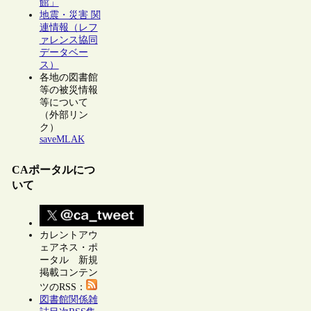
館」
地震・災害 関
連情報（レフ
ァレンス協同
データベー
ス）
各地の図書館
等の被災情報
等について
（外部リン
ク）
saveMLAK
CAポータルにつ
いて
カレントアウ
ェアネス・ポ
ータル 新規
掲載コンテン
ツのRSS：
図書館関係雑