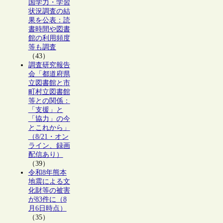
国学力・学習
状況調査の結
果を公表：読
書時間や図書
館の利用頻度
等も調査
（43）
調査研究報告
会「都道府県
立図書館と市
町村立図書館
等との関係：
「支援」と
「協力」の今
とこれから」
（8/21・オン
ライン、録画
配信あり）
（39）
令和8年熊本
地震による文
化財等の被害
が83件に（8
月6日時点）
（35）