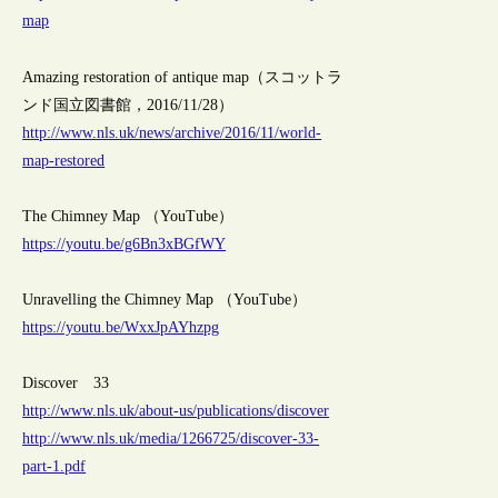
map
Amazing restoration of antique map（スコットラ
ンド国立図書館，2016/11/28）
http://www.nls.uk/news/archive/2016/11/world-
map-restored
The Chimney Map （YouTube）
https://youtu.be/g6Bn3xBGfWY
Unravelling the Chimney Map （YouTube）
https://youtu.be/WxxJpAYhzpg
Discover 33
http://www.nls.uk/about-us/publications/discover
http://www.nls.uk/media/1266725/discover-33-
part-1.pdf