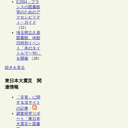
E2904 – フラ
ンスの図書館
等のためのア
クセシビリテ
ィ・ガイド
（32）
埼玉県立久喜
図書館、休館
日特別イベン
ト「本のタイ
トルで一句!」
を開催
（28）
続きを見る
東日本大震災 関
連情報
「災害」に関
する当サイト
の記事
：
調査研究リポ
ート「東日本
大震災と図書