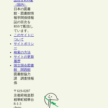
誌目次RSS集
（国内）
日本の図書
館・図書館情
報学関係情報
誌の目次を
RSSで配信し
ています。
このサイトに
ついて
サイトポリシ
ー
検索の方法
サイトの更新
履歴
国立国会図書
館 関西館
図書館協力
課 調査情報
係
〒619-0287
京都府相楽郡
精華町精華台
8-1-3
chojo