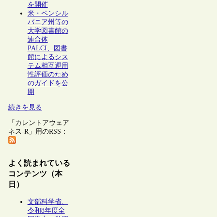
を開催
米・ペンシル
バニア州等の
大学図書館の
連合体
PALCI、図書
館によるシス
テム相互運用
性評価のため
のガイドを公
開
続きを見る
「カレントアウェア
ネス-R」用のRSS：
よく読まれている
コンテンツ（本
日）
文部科学省、
令和8年度全