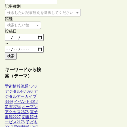
記事種別
検索したい記事種別を選択してください
館種
検索したい館種を選択してください
投稿日
～
検索
キーワードから検
索（テーマ）
学術情報流通
4348
デジタル化
4098
デ
ジタルアーカイブ
3349
イベント
3012
災害
2754
オープン
アクセス
2678
電子
書籍
2227
図書館サ
ービス
2178
子ども