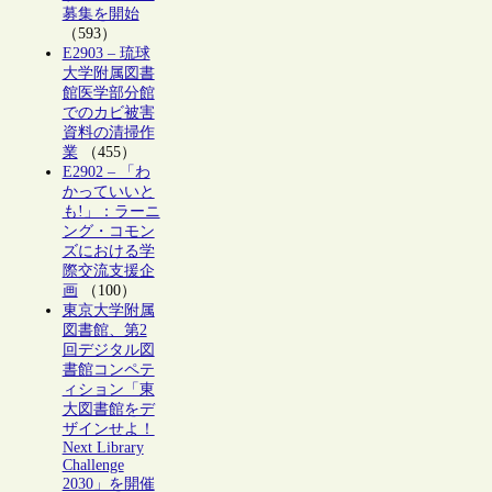
募集を開始
（593）
E2903 – 琉球
大学附属図書
館医学部分館
でのカビ被害
資料の清掃作
業
（455）
E2902 – 「わ
かっていいと
も!」：ラーニ
ング・コモン
ズにおける学
際交流支援企
画
（100）
東京大学附属
図書館、第2
回デジタル図
書館コンペテ
ィション「東
大図書館をデ
ザインせよ！
Next Library
Challenge
2030」を開催