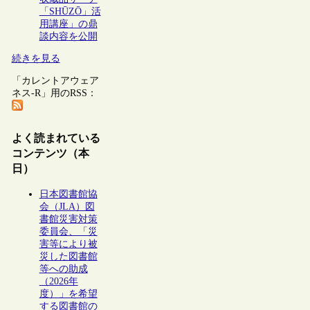
「SHŪZŌ」活
用講座」の鼎
談内容を公開
続きを見る
「カレントアウェア
ネス-R」用のRSS：
よく読まれている
コンテンツ（本
日）
日本図書館協
会（JLA）図
書館災害対策
委員会、「災
害等により被
災した図書館
等への助成
（2026年
度）」を希望
する図書館の