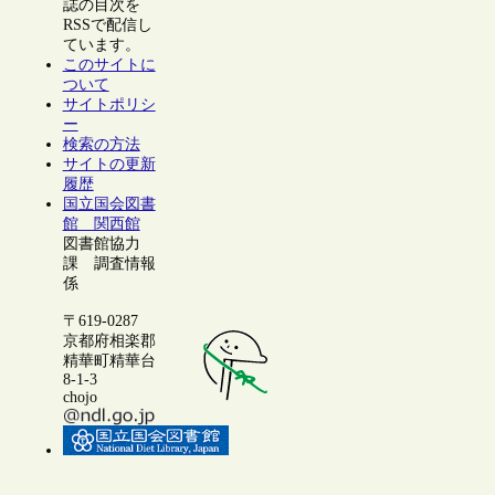
誌の目次を
RSSで配信し
ています。
このサイトに
ついて
サイトポリシ
ー
検索の方法
サイトの更新
履歴
国立国会図書
館 関西館
図書館協力
課 調査情報
係
〒619-0287
京都府相楽郡
精華町精華台
8-1-3
chojo