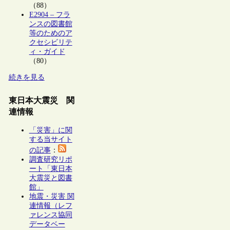
（88）
E2904 – フラ
ンスの図書館
等のためのア
クセシビリテ
ィ・ガイド
（80）
続きを見る
東日本大震災 関
連情報
「災害」に関
する当サイト
の記事
：
調査研究リポ
ート「東日本
大震災と図書
館」
地震・災害 関
連情報（レフ
ァレンス協同
データベー