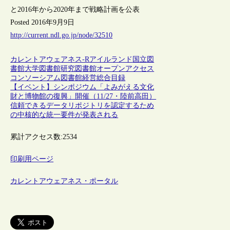
と2016年から2020年まで戦略計画を公表
Posted 2016年9月9日
http://current.ndl.go.jp/node/32510
カレントアウェアネス-R
アイルランド
国立図
書館
大学図書館
研究図書館
オープンアクセス
コンソーシアム
図書館経営
総合目録
【イベント】シンポジウム「よみがえる文化
財と博物館の復興」開催（11/27・陸前高田）
信頼できるデータリポジトリを認定するため
の中核的な統一要件が発表される
累計アクセス数:
2534
印刷用ページ
カレントアウェアネス・ポータル