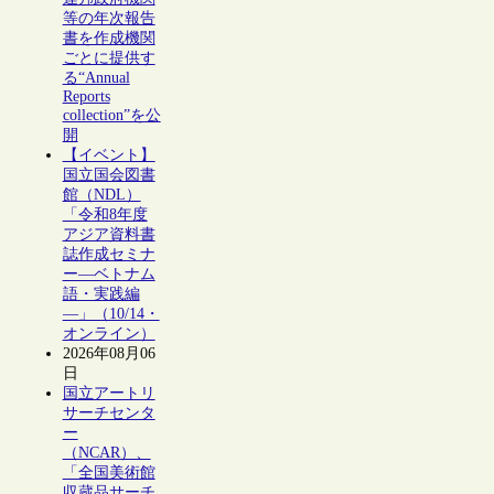
等の年次報告
書を作成機関
ごとに提供す
る“Annual
Reports
collection”を公
開
【イベント】
国立国会図書
館（NDL）
「令和8年度
アジア資料書
誌作成セミナ
ー―ベトナム
語・実践編
―」（10/14・
オンライン）
2026年08月06
日
国立アートリ
サーチセンタ
ー
（NCAR）、
「全国美術館
収蔵品サーチ