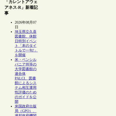
「カレントアウェ
アネス-R」新着記
事
2026年08月07
日
埼玉県立久喜
図書館、休館
日特別イベン
ト「本のタイ
トルで一句!」
を開催
米・ペンシル
バニア州等の
大学図書館の
連合体
PALCI、図書
館によるシス
テム相互運用
性評価のため
のガイドを公
開
米国政府出版
局（GPO）、
連邦政府機関