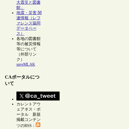
大震災と図書
館」
地震・災害 関
連情報（レフ
ァレンス協同
データベー
ス）
各地の図書館
等の被災情報
等について
（外部リン
ク）
saveMLAK
CAポータルにつ
いて
カレントアウ
ェアネス・ポ
ータル 新規
掲載コンテン
ツのRSS：