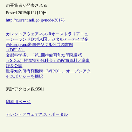
の受賞者が発表される
Posted 2015年12月10日
http://current.ndl.go.jp/node/30178
カレントアウェアネス-R
オーストラリア
ニュ
ージーランド
欧州
米国
デジタルアーカイブ
企
画
Europeana
米国デジタル公共図書館
（DPLA）
文部科学省、「第1回持続可能な開発目標
（SDGs）推進特別分科会」の配布資料と議事
録を公開
世界知的所有権機構（WIPO）、オープンアク
セスポリシーを採択
累計アクセス数:
3501
印刷用ページ
カレントアウェアネス・ポータル