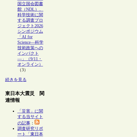
国立国会図書
館（NDL）、
科学技術に関
する調査プロ
ジェクト2026
シンポジウム
「AI for
Science―科学
技術政策への
インパクト
―」（9/11・
オンライン）
（3）
続きを見る
東日本大震災 関
連情報
「災害」に関
する当サイト
の記事
：
調査研究リポ
ート「東日本