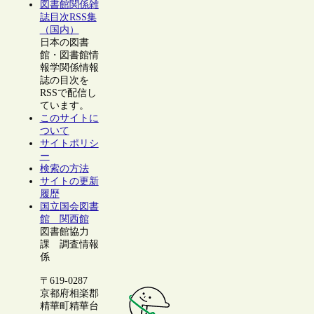
図書館関係雑
誌目次RSS集
（国内）
日本の図書
館・図書館情
報学関係情報
誌の目次を
RSSで配信し
ています。
このサイトに
ついて
サイトポリシ
ー
検索の方法
サイトの更新
履歴
国立国会図書
館 関西館
図書館協力
課 調査情報
係
〒619-0287
京都府相楽郡
精華町精華台