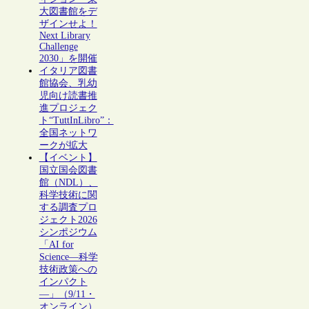
大図書館をデ
ザインせよ！
Next Library
Challenge
2030」を開催
イタリア図書
館協会、乳幼
児向け読書推
進プロジェク
ト“TuttInLibro”：
全国ネットワ
ークが拡大
【イベント】
国立国会図書
館（NDL）、
科学技術に関
する調査プロ
ジェクト2026
シンポジウム
「AI for
Science―科学
技術政策への
インパクト
―」（9/11・
オンライン）