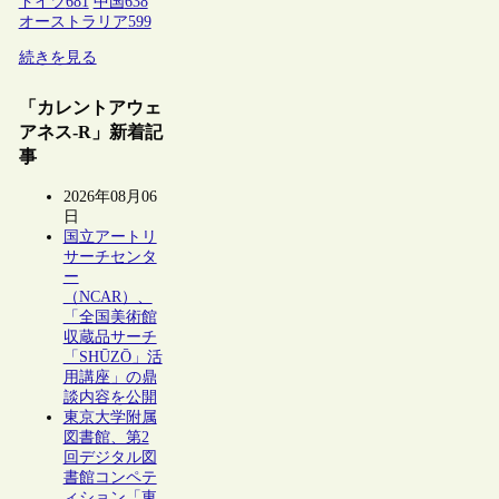
ドイツ
681
中国
638
オーストラリア
599
続きを見る
「カレントアウェ
アネス-R」新着記
事
2026年08月06
日
国立アートリ
サーチセンタ
ー
（NCAR）、
「全国美術館
収蔵品サーチ
「SHŪZŌ」活
用講座」の鼎
談内容を公開
東京大学附属
図書館、第2
回デジタル図
書館コンペテ
ィション「東