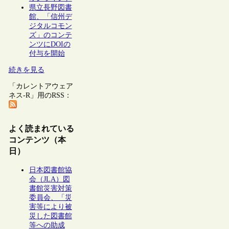
県立長野図書
館、「信州デ
ジタルコモン
ズ」のコンテ
ンツにDOIの
付与を開始
続きを見る
「カレントアウェア
ネス-R」用のRSS：
よく読まれている
コンテンツ（本
日）
日本図書館協
会（JLA）図
書館災害対策
委員会、「災
害等により被
災した図書館
等への助成