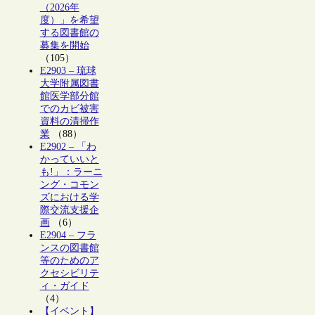
（2026年
度）」を希望
する図書館の
募集を開始
（105）
E2903 – 琉球
大学附属図書
館医学部分館
でのカビ被害
資料の清掃作
業
（88）
E2902 – 「わ
かっていいと
も!」：ラーニ
ング・コモン
ズにおける学
際交流支援企
画
（6）
E2904 – フラ
ンスの図書館
等のためのア
クセシビリテ
ィ・ガイド
（4）
【イベント】