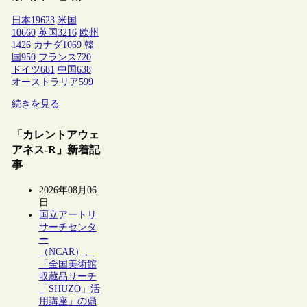
日本
19623
米国
10660
英国
3216
欧州
1426
カナダ
1069
韓
国
950
フランス
720
ドイツ
681
中国
638
オーストラリア
599
続きを見る
「カレントアウェ
アネス-R」新着記
事
2026年08月06
日
国立アートリ
サーチセンタ
ー
（NCAR）、
「全国美術館
収蔵品サーチ
「SHŪZŌ」活
用講座」の鼎