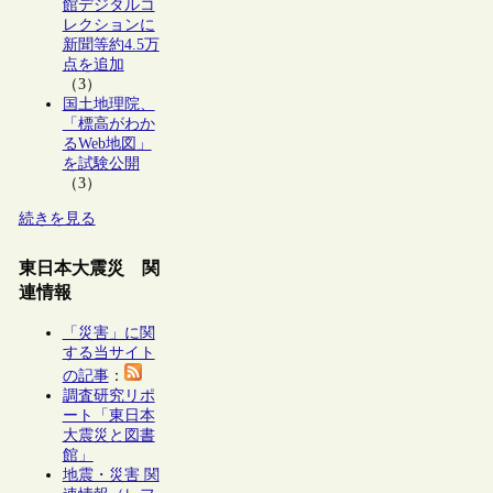
館デジタルコ
レクションに
新聞等約4.5万
点を追加
（3）
国土地理院、
「標高がわか
るWeb地図」
を試験公開
（3）
続きを見る
東日本大震災 関
連情報
「災害」に関
する当サイト
の記事
：
調査研究リポ
ート「東日本
大震災と図書
館」
地震・災害 関