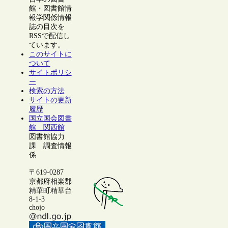
館・図書館情
報学関係情報
誌の目次を
RSSで配信し
ています。
このサイトに
ついて
サイトポリシ
ー
検索の方法
サイトの更新
履歴
国立国会図書
館 関西館
図書館協力
課 調査情報
係
〒619-0287
京都府相楽郡
精華町精華台
8-1-3
chojo