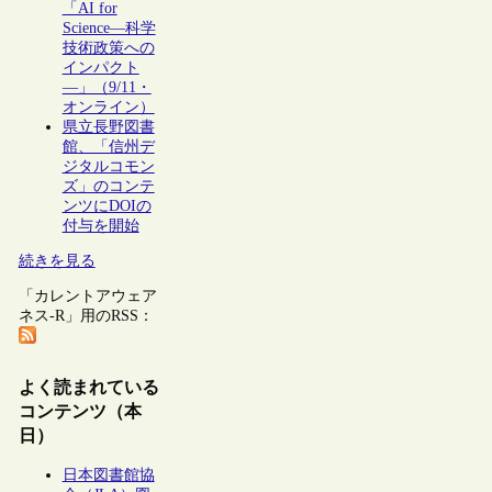
「AI for
Science―科学
技術政策への
インパクト
―」（9/11・
オンライン）
県立長野図書
館、「信州デ
ジタルコモン
ズ」のコンテ
ンツにDOIの
付与を開始
続きを見る
「カレントアウェア
ネス-R」用のRSS：
よく読まれている
コンテンツ（本
日）
日本図書館協