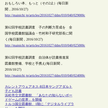
おもしろい本、もっと（その2止）(毎日新
聞，2016/10/27)
http://mainichi.jp/articles/20161027/ddm/010/040/029000c
第62回学校読書調査 子の判断力育成を 全
国学校図書館協議会・竹村和子研究部長に聞
く(毎日新聞，2016/10/27)
http://mainichi.jp/articles/20161027/ddm/010/040/025000c
第62回学校読書調査 自治体が読書推進策
図書館整備、学校と手携え(毎日新聞，
2016/10/27)
http://mainichi.jp/articles/20161027/ddm/010/040/024000c
カレントアウェアネス-R
日本
ヤングアダルト
子ども
読書
浜松市立北図書館、「あなたの知らないボー
ドゲームの世界」を開催
トルコ国立図書館、1階に「デジタルライブラ