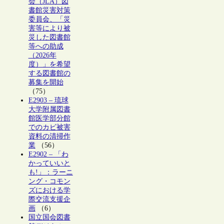
会（JLA）図
書館災害対策
委員会、「災
害等により被
災した図書館
等への助成
（2026年
度）」を希望
する図書館の
募集を開始
（75）
E2903 – 琉球
大学附属図書
館医学部分館
でのカビ被害
資料の清掃作
業
（56）
E2902 – 「わ
かっていいと
も!」：ラーニ
ング・コモン
ズにおける学
際交流支援企
画
（6）
国立国会図書