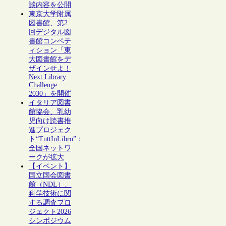
談内容を公開
東京大学附属
図書館、第2
回デジタル図
書館コンペテ
ィション「東
大図書館をデ
ザインせよ！
Next Library
Challenge
2030」を開催
イタリア図書
館協会、乳幼
児向け読書推
進プロジェク
ト“TuttInLibro”：
全国ネットワ
ークが拡大
【イベント】
国立国会図書
館（NDL）、
科学技術に関
する調査プロ
ジェクト2026
シンポジウム