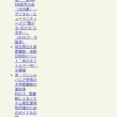
DH若手の会
（2026夏）―
デジタル・ヒ
ューマニティ
ーズで“繋が
る×広がる”人
文学―」
（8/24-25・大
阪府）
埼玉県立久喜
図書館、休館
日特別イベン
ト「本のタイ
トルで一句!」
を開催
米・ペンシル
バニア州等の
大学図書館の
連合体
PALCI、図書
館によるシス
テム相互運用
性評価のため
のガイドを公