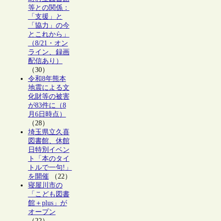
等との関係：
「支援」と
「協力」の今
とこれから」
（8/21・オン
ライン、録画
配信あり）
（30）
令和8年熊本
地震による文
化財等の被害
が83件に（8
月6日時点）
（28）
埼玉県立久喜
図書館、休館
日特別イベン
ト「本のタイ
トルで一句!」
を開催
（22）
寝屋川市の
「こども図書
館＋plus」が
オープン
（22）