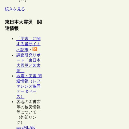
続きを見る
東日本大震災 関
連情報
「災害」に関
する当サイト
の記事
：
調査研究リポ
ート「東日本
大震災と図書
館」
地震・災害 関
連情報（レフ
ァレンス協同
データベー
ス）
各地の図書館
等の被災情報
等について
（外部リン
ク）
saveMLAK