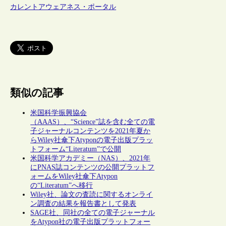
カレントアウェアネス・ポータル
類似の記事
米国科学振興協会
（AAAS）、“Science”誌を含む全ての電
子ジャーナルコンテンツを2021年夏か
らWiley社傘下Atyponの電子出版プラッ
トフォーム“Literatum”で公開
米国科学アカデミー（NAS）、2021年
にPNAS誌コンテンツの公開プラットフ
ォームをWiley社傘下Atypon
の“Literatum”へ移行
Wiley社、論文の査読に関するオンライ
ン調査の結果を報告書として発表
SAGE社、同社の全ての電子ジャーナル
をAtypon社の電子出版プラットフォー