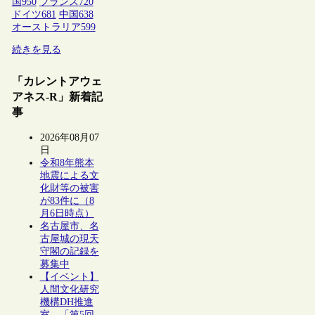
国
950
フランス
720
ドイツ
681
中国
638
オーストラリア
599
続きを見る
「カレントアウェ
アネス-R」新着記
事
2026年08月07
日
令和8年熊本
地震による文
化財等の被害
が83件に（8
月6日時点）
名古屋市、名
古屋城の現天
守閣の記録を
募集中
【イベント】
人間文化研究
機構DH推進
室、「第5回