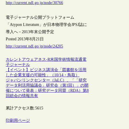
http://current.ndl.go.jp/node/30766
電子ジャーナル公開プラットフォーム
「Atypon Literatum」が日本物理学会JPSJ誌に
導入へ－2013年末公開予定
Posted 2013年8月21日
http://current.ndl.go.jp/node/24205
カレントアウェアネス-R
米国
学術情報流通
電
子ジャーナル
【イベント】ビジネス講演会「図書館を活用
した企業支援の可能性」（10/14・鳥取）
ジャパンリンクセンター（JaLC）、「「研究
データ利活用協議会」研究会（第1回）」の開
催について発表：研究データ同盟（RDA）第8
回総会の情報共有
累計アクセス数:
5615
印刷用ページ