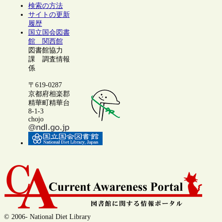
検索の方法
サイトの更新
履歴
国立国会図書
館 関西館
図書館協力
課 調査情報
係
〒619-0287
京都府相楽郡
精華町精華台
8-1-3
chojo
© 2006- National Diet Library