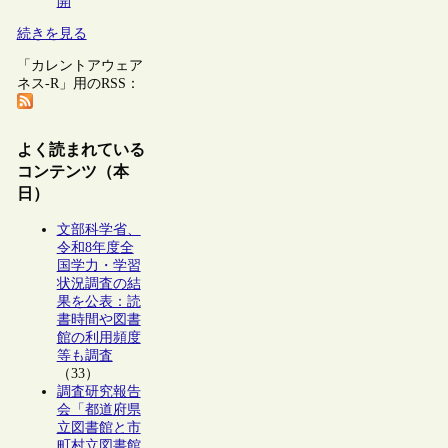
開
続きを見る
「カレントアウェア
ネス-R」用のRSS：
よく読まれている
コンテンツ（本
日）
文部科学省、
令和8年度全
国学力・学習
状況調査の結
果を公表：読
書時間や図書
館の利用頻度
等も調査
（33）
調査研究報告
会「都道府県
立図書館と市
町村立図書館