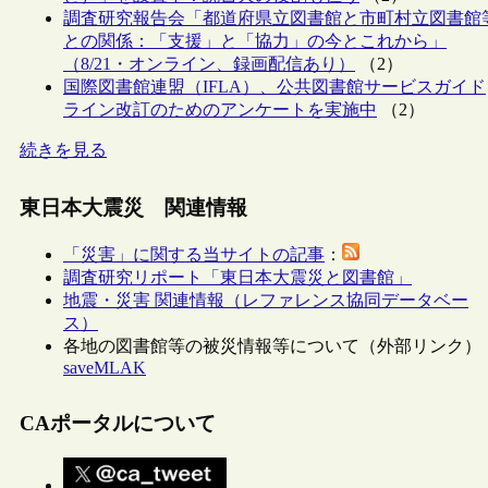
調査研究報告会「都道府県立図書館と市町村立図書館
との関係：「支援」と「協力」の今とこれから」
（8/21・オンライン、録画配信あり）
（2）
国際図書館連盟（IFLA）、公共図書館サービスガイド
ライン改訂のためのアンケートを実施中
（2）
続きを見る
東日本大震災 関連情報
「災害」に関する当サイトの記事
：
調査研究リポート「東日本大震災と図書館」
地震・災害 関連情報（レファレンス協同データベー
ス）
各地の図書館等の被災情報等について（外部リンク）
saveMLAK
CAポータルについて