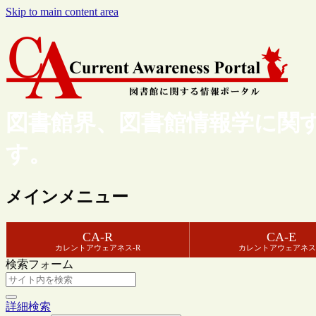
Skip to main content area
図書館界、図書館情報学に関
す。
メインメニュー
CA-R
CA-E
カレントアウェアネス-R
カレントアウェアネス
検索フォーム
詳細検索