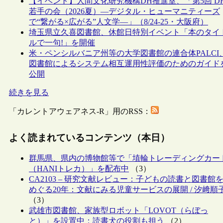
【イベント】人間文化研究機構DH推進室、「第5回 D
若手の会（2026夏）―デジタル・ヒューマニティーズ
で“繋がる×広がる”人文学―」（8/24-25・大阪府）
埼玉県立久喜図書館、休館日特別イベント「本のタイ
ルで一句!」を開催
米・ペンシルバニア州等の大学図書館の連合体PALCI
図書館によるシステム相互運用性評価のためのガイド
公開
続きを見る
「カレントアウェアネス-R」用のRSS：
よく読まれているコンテンツ（本日）
群馬県、県内の博物館等で「埴輪トレーディングカー
（HANIトレカ）」を配布中
（3）
CA2103 – 研究文献レビュー：子どもの読書と図書館
めぐる20年：文献にみる児童サービスの展開 / 汐﨑順
（3）
武雄市図書館、家族型ロボット「LOVOT（らぼっ
と）」を設置中：読書犬の役割も担う
（2）