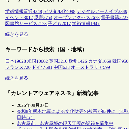
学術情報流通
4348
デジタル化
4098
デジタルアーカイブ
3349
イベント
3012
災害
2754
オープンアクセス
2678
電子書籍
2227
図書館サービス
2178
子ども
2017
学術情報
1947
続きを見る
キーワードから検索（国・地域）
日本
19628
米国
10662
英国
3216
欧州
1426
カナダ
1069
韓国
950
フランス
720
ドイツ
681
中国
638
オーストラリア
599
続きを見る
「カレントアウェアネス-R」新着記事
2026年08月07日
令和8年熊本地震による文化財等の被害が83件に（8月
日時点）
名古屋市、名古屋城の現天守閣の記録を募集中