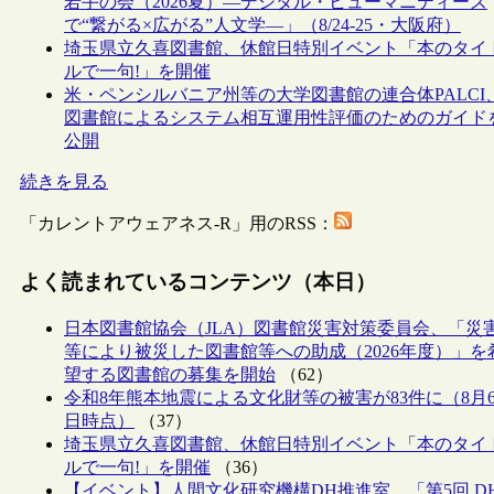
若手の会（2026夏）―デジタル・ヒューマニティーズ
で“繋がる×広がる”人文学―」（8/24-25・大阪府）
埼玉県立久喜図書館、休館日特別イベント「本のタイ
ルで一句!」を開催
米・ペンシルバニア州等の大学図書館の連合体PALCI
図書館によるシステム相互運用性評価のためのガイド
公開
続きを見る
「カレントアウェアネス-R」用のRSS：
よく読まれているコンテンツ（本日）
日本図書館協会（JLA）図書館災害対策委員会、「災
等により被災した図書館等への助成（2026年度）」を
望する図書館の募集を開始
（62）
令和8年熊本地震による文化財等の被害が83件に（8月
日時点）
（37）
埼玉県立久喜図書館、休館日特別イベント「本のタイ
ルで一句!」を開催
（36）
【イベント】人間文化研究機構DH推進室、「第5回 D