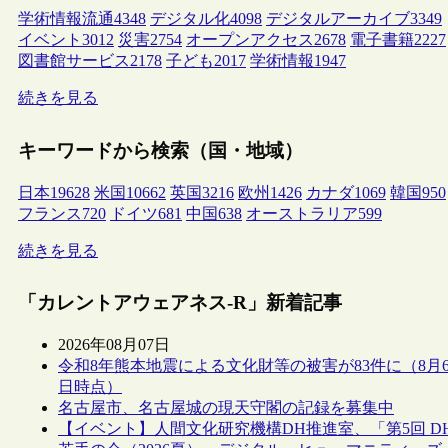
学術情報流通
4348
デジタル化
4098
デジタルアーカイブ
3349
イベント
3012
災害
2754
オープンアクセス
2678
電子書籍
2227
図書館サービス
2178
子ども
2017
学術情報
1947
続きを見る
キーワードから検索（国・地域）
日本
19628
米国
10662
英国
3216
欧州
1426
カナダ
1069
韓国
950
フランス
720
ドイツ
681
中国
638
オーストラリア
599
続きを見る
「カレントアウェアネス-R」新着記事
2026年08月07日
令和8年熊本地震による文化財等の被害が83件に（8月
日時点）
名古屋市、名古屋城の現天守閣の記録を募集中
【イベント】人間文化研究機構DH推進室、「第5回 D