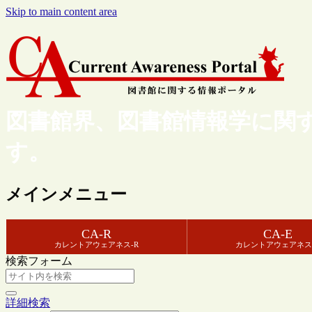
Skip to main content area
図書館界、図書館情報学に関
す。
メインメニュー
CA-R
CA-E
カレントアウェアネス-R
カレントアウェアネス
検索フォーム
詳細検索