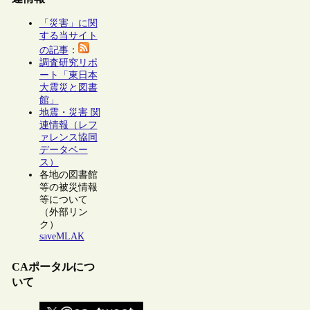
「災害」に関
する当サイト
の記事
：
調査研究リポ
ート「東日本
大震災と図書
館」
地震・災害 関
連情報（レフ
ァレンス協同
データベー
ス）
各地の図書館
等の被災情報
等について
（外部リン
ク）
saveMLAK
CAポータルにつ
いて