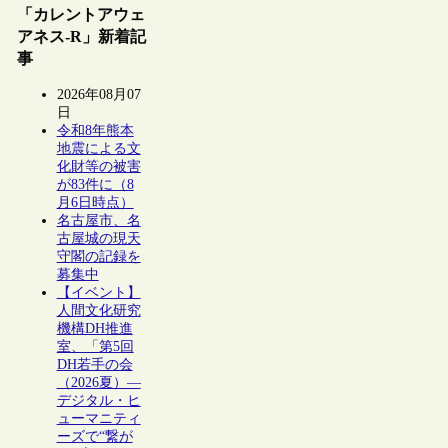
「カレントアウェ
アネス-R」新着記
事
2026年08月07
日
令和8年熊本
地震による文
化財等の被害
が83件に（8
月6日時点）
名古屋市、名
古屋城の現天
守閣の記録を
募集中
【イベント】
人間文化研究
機構DH推進
室、「第5回
DH若手の会
（2026夏）―
デジタル・ヒ
ューマニティ
ーズで“繋が