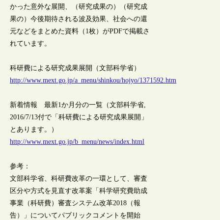
かった意外な展開、（研究成果の）（研究成
果の）今後期待される波及効果、社会への還
元などをまとめた資料（1枚）がPDFで掲載さ
れています。
科研費による研究成果展開（文部科学省）
http://www.mext.go.jp/a_menu/shinkou/hojyo/1371592.htm
新着情報 最新1か月分の一覧（文部科学省,
2016/7/13付で「科研費による研究成果展開」
とあります。）
http://www.mext.go.jp/b_menu/news/index.html
参考：
文部科学省、科研費改革の一環として、審査
区分や方式を見直す改革案「科学研究費助成
事業（科研費）審査システム改革2018（報
告）」についてパブリックコメントを開始