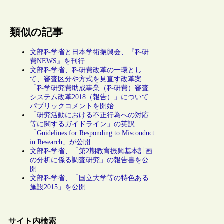
類似の記事
文部科学省と日本学術振興会、『科研
費NEWS』を刊行
文部科学省、科研費改革の一環とし
て、審査区分や方式を見直す改革案
「科学研究費助成事業（科研費）審査
システム改革2018（報告）」について
パブリックコメントを開始
「研究活動における不正行為への対応
等に関するガイドライン」の英訳
「Guidelines for Responding to Misconduct
in Research」が公開
文部科学省、「第2期教育振興基本計画
の分析に係る調査研究」の報告書を公
開
文部科学省、「国立大学等の特色ある
施設2015」を公開
サイト内検索