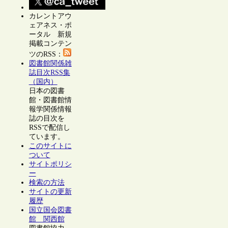
カレントアウ
ェアネス・ポ
ータル 新規
掲載コンテン
ツのRSS：
図書館関係雑
誌目次RSS集
（国内）
日本の図書
館・図書館情
報学関係情報
誌の目次を
RSSで配信し
ています。
このサイトに
ついて
サイトポリシ
ー
検索の方法
サイトの更新
履歴
国立国会図書
館 関西館