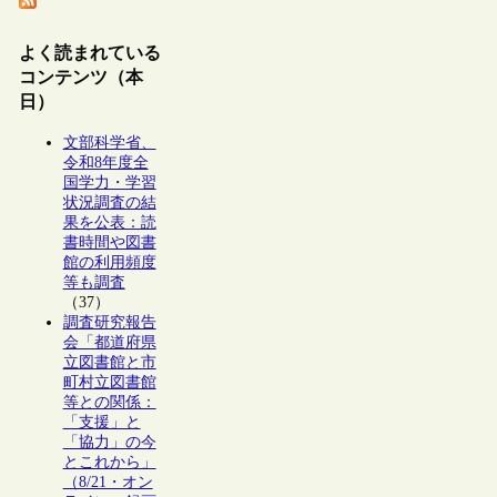
よく読まれている
コンテンツ（本
日）
文部科学省、
令和8年度全
国学力・学習
状況調査の結
果を公表：読
書時間や図書
館の利用頻度
等も調査
（37）
調査研究報告
会「都道府県
立図書館と市
町村立図書館
等との関係：
「支援」と
「協力」の今
とこれから」
（8/21・オン