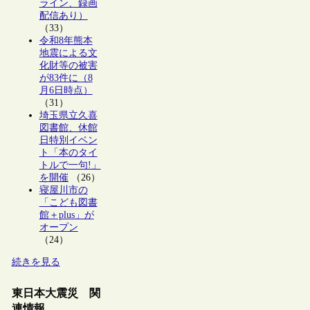
ライン、録画
配信あり）
（33）
令和8年熊本
地震による文
化財等の被害
が83件に（8
月6日時点）
（31）
埼玉県立久喜
図書館、休館
日特別イベン
ト「本のタイ
トルで一句!」
を開催
（26）
寝屋川市の
「こども図書
館＋plus」が
オープン
（24）
続きを見る
東日本大震災 関
連情報