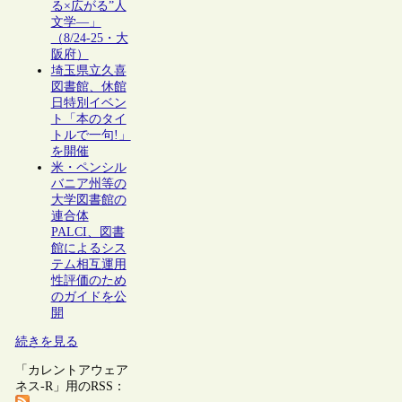
る×広がる”人
文学―」
（8/24-25・大
阪府）
埼玉県立久喜
図書館、休館
日特別イベン
ト「本のタイ
トルで一句!」
を開催
米・ペンシル
バニア州等の
大学図書館の
連合体
PALCI、図書
館によるシス
テム相互運用
性評価のため
のガイドを公
開
続きを見る
「カレントアウェア
ネス-R」用のRSS：