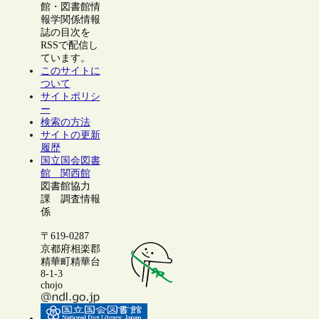
館・図書館情
報学関係情報
誌の目次を
RSSで配信し
ています。
このサイトに
ついて
サイトポリシ
ー
検索の方法
サイトの更新
履歴
国立国会図書
館 関西館
図書館協力
課 調査情報
係
〒619-0287
京都府相楽郡
精華町精華台
8-1-3
chojo