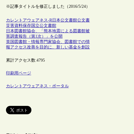
※記事タイトルを修正しました（2016/5/24）
カレントアウェアネス-R
日本
公文書館
公文書
災害
資料保存
国立公文書館
日本図書館協会、「熊本地震による図書館被
害調査報告（第1次）」を公開
英国図書館・情報専門家協会、図書館での情
報アクセス改善を目的に、新しい基金を創設
累計アクセス数:
4795
印刷用ページ
カレントアウェアネス・ポータル