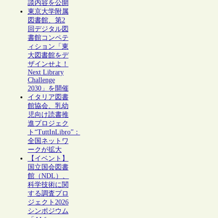
談内容を公開
東京大学附属
図書館、第2
回デジタル図
書館コンペテ
ィション「東
大図書館をデ
ザインせよ！
Next Library
Challenge
2030」を開催
イタリア図書
館協会、乳幼
児向け読書推
進プロジェク
ト“TuttInLibro”：
全国ネットワ
ークが拡大
【イベント】
国立国会図書
館（NDL）、
科学技術に関
する調査プロ
ジェクト2026
シンポジウム