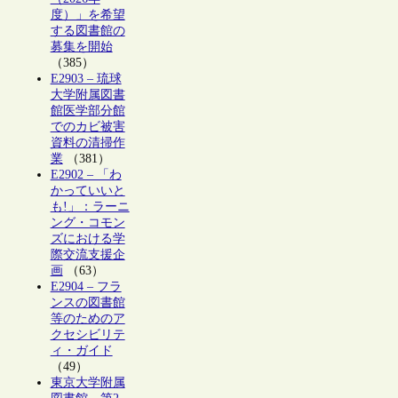
度）」を希望
する図書館の
募集を開始
（385）
E2903 – 琉球
大学附属図書
館医学部分館
でのカビ被害
資料の清掃作
業
（381）
E2902 – 「わ
かっていいと
も!」：ラーニ
ング・コモン
ズにおける学
際交流支援企
画
（63）
E2904 – フラ
ンスの図書館
等のためのア
クセシビリテ
ィ・ガイド
（49）
東京大学附属