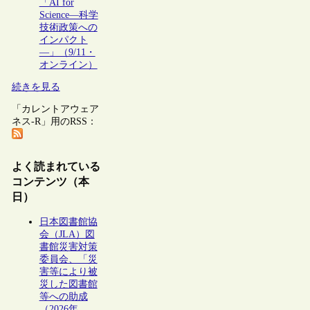
「AI for
Science―科学
技術政策への
インパクト
―」（9/11・
オンライン）
続きを見る
「カレントアウェア
ネス-R」用のRSS：
よく読まれている
コンテンツ（本
日）
日本図書館協
会（JLA）図
書館災害対策
委員会、「災
害等により被
災した図書館
等への助成
（2026年