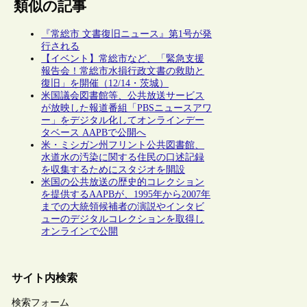
類似の記事
『常総市 文書復旧ニュース』第1号が発
行される
【イベント】常総市など、「緊急支援
報告会！常総市水損行政文書の救助と
復旧」を開催（12/14・茨城）
米国議会図書館等、公共放送サービス
が放映した報道番組「PBSニュースアワ
ー」をデジタル化してオンラインデー
タベース AAPBで公開へ
米・ミシガン州フリント公共図書館、
水道水の汚染に関する住民の口述記録
を収集するためにスタジオを開設
米国の公共放送の歴史的コレクション
を提供するAAPBが、1995年から2007年
までの大統領候補者の演説やインタビ
ューのデジタルコレクションを取得し
オンラインで公開
サイト内検索
検索フォーム