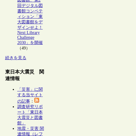
図書館、第2
回デジタル図
書館コンペテ
ィション「東
大図書館をデ
ザインせよ！
Next Library
Challenge
2030」を開催
（49）
続きを見る
東日本大震災 関
連情報
「災害」に関
する当サイト
の記事
：
調査研究リポ
ート「東日本
大震災と図書
館」
地震・災害 関
連情報（レフ