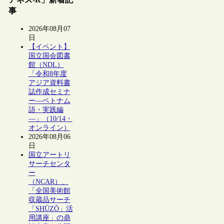
事
2026年08月07
日
【イベント】
国立国会図書
館（NDL）
「令和8年度
アジア資料書
誌作成セミナ
ー―ベトナム
語・実践編
―」（10/14・
オンライン）
2026年08月06
日
国立アートリ
サーチセンタ
ー
（NCAR）、
「全国美術館
収蔵品サーチ
「SHŪZŌ」活
用講座」の鼎