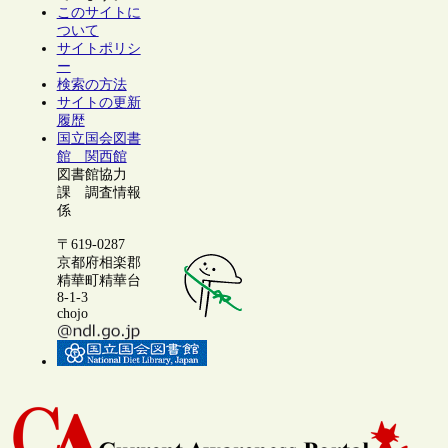
このサイトに
ついて
サイトポリシ
ー
検索の方法
サイトの更新
履歴
国立国会図書
館 関西館
図書館協力
課 調査情報
係
〒619-0287
京都府相楽郡
精華町精華台
8-1-3
chojo