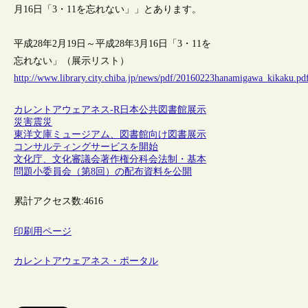
月16日「3・11を忘れない」」とあります。
平成28年2月19日～平成28年3月16日「3・11を
忘れない」（展示リスト）
http://www.library.city.chiba.jp/news/pdf/20160223hanamigawa_kikaku.pd
カレントアウェアネス-R
日本
公共図書館
展示
災害
震災
東洋文庫ミュージアム、図書館向け図書展示
コンサルティングサービスを開始
文化庁、文化審議会著作権分科会法制・基本
問題小委員会（第8回）の配布資料を公開
累計アクセス数:
4616
印刷用ページ
カレントアウェアネス・ポータル