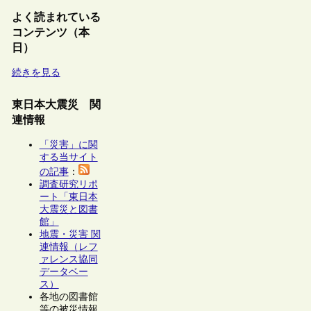
よく読まれている
コンテンツ（本
日）
続きを見る
東日本大震災 関
連情報
「災害」に関
する当サイト
の記事
：
調査研究リポ
ート「東日本
大震災と図書
館」
地震・災害 関
連情報（レフ
ァレンス協同
データベー
ス）
各地の図書館
等の被災情報