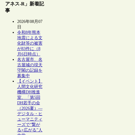
アネス-R」新着記
事
2026年08月07
日
令和8年熊本
地震による文
化財等の被害
が83件に（8
月6日時点）
名古屋市、名
古屋城の現天
守閣の記録を
募集中
【イベント】
人間文化研究
機構DH推進
室、「第5回
DH若手の会
（2026夏）―
デジタル・ヒ
ューマニティ
ーズで“繋が
る×広がる”人