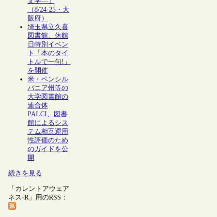
文学―」
（8/24-25・大
阪府）
埼玉県立久喜
図書館、休館
日特別イベン
ト「本のタイ
トルで一句!」
を開催
米・ペンシル
バニア州等の
大学図書館の
連合体
PALCI、図書
館によるシス
テム相互運用
性評価のため
のガイドを公
開
続きを見る
「カレントアウェア
ネス-R」用のRSS：