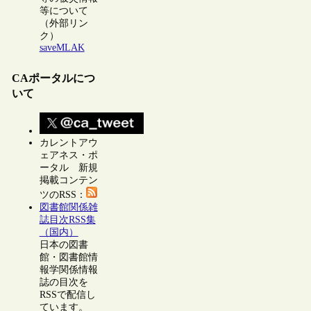
等について
（外部リン
ク）
saveMLAK
CAポータルにつ
いて
カレントアウ
ェアネス・ポ
ータル 新規
掲載コンテン
ツのRSS：
図書館関係雑
誌目次RSS集
（国内）
日本の図書
館・図書館情
報学関係情報
誌の目次を
RSSで配信し
ています。