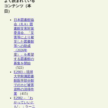
よく読まれている
コンテンツ（本
日）
日本図書館協
会（JLA）図
書館災害対策
委員会、「災
害等により被
災した図書館
等への助成
（2026年
度）」を希望
する図書館の
募集を開始
（522）
E2903 – 琉球
大学附属図書
館医学部分館
でのカビ被害
資料の清掃作
業
（415）
E2902 – 「わ
かっていいと
も!」：ラーニ