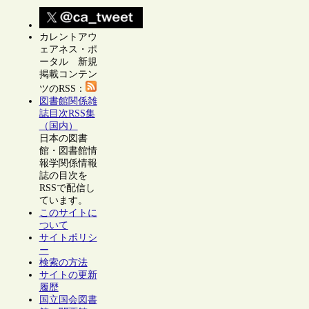
カレントアウ
ェアネス・ポ
ータル 新規
掲載コンテン
ツのRSS：
図書館関係雑
誌目次RSS集
（国内）
日本の図書
館・図書館情
報学関係情報
誌の目次を
RSSで配信し
ています。
このサイトに
ついて
サイトポリシ
ー
検索の方法
サイトの更新
履歴
国立国会図書