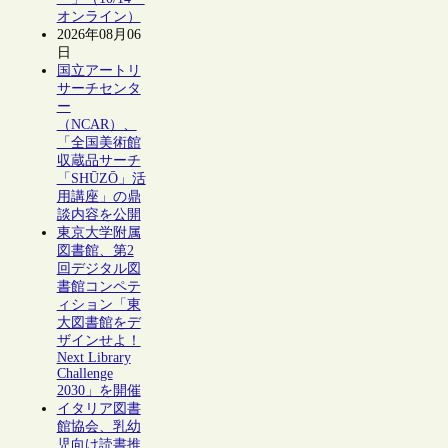
オンライン）
2026年08月06
日
国立アートリ
サーチセンタ
ー
（NCAR）、
「全国美術館
収蔵品サーチ
「SHŪZŌ」活
用講座」の鼎
談内容を公開
東京大学附属
図書館、第2
回デジタル図
書館コンペテ
ィション「東
大図書館をデ
ザインせよ！
Next Library
Challenge
2030」を開催
イタリア図書
館協会、乳幼
児向け読書推