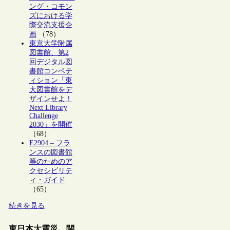
ング・コモン
ズにおける学
際交流支援企
画
（78）
東京大学附属
図書館、第2
回デジタル図
書館コンペテ
ィション「東
大図書館をデ
ザインせよ！
Next Library
Challenge
2030」を開催
（68）
E2904 – フラ
ンスの図書館
等のためのア
クセシビリテ
ィ・ガイド
（65）
続きを見る
東日本大震災 関