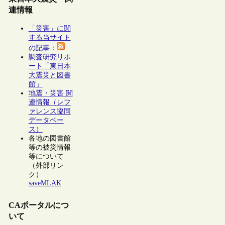
連情報
「災害」に関
する当サイト
の記事
：
調査研究リポ
ート「東日本
大震災と図書
館」
地震・災害 関
連情報（レフ
ァレンス協同
データベー
ス）
各地の図書館
等の被災情報
等について
（外部リン
ク）
saveMLAK
CAポータルにつ
いて