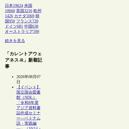
日本
19624
米国
10660
英国
3216
欧州
1426
カナダ
1069
韓
国
950
フランス
720
ドイツ
681
中国
638
オーストラリア
599
続きを見る
「カレントアウェ
アネス-R」新着記
事
2026年08月07
日
【イベント】
国立国会図書
館（NDL）
「令和8年度
アジア資料書
誌作成セミナ
ー―ベトナム
語・実践編
―」（10/14・