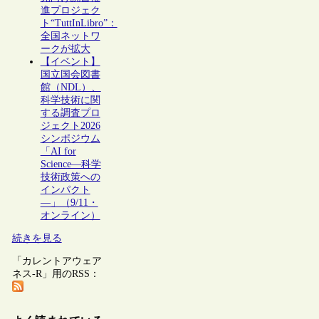
進プロジェク
ト“TuttInLibro”：
全国ネットワ
ークが拡大
【イベント】
国立国会図書
館（NDL）、
科学技術に関
する調査プロ
ジェクト2026
シンポジウム
「AI for
Science―科学
技術政策への
インパクト
―」（9/11・
オンライン）
続きを見る
「カレントアウェア
ネス-R」用のRSS：