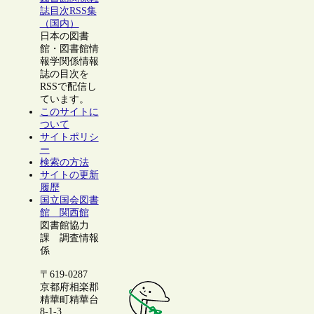
誌目次RSS集
（国内）
日本の図書
館・図書館情
報学関係情報
誌の目次を
RSSで配信し
ています。
このサイトに
ついて
サイトポリシ
ー
検索の方法
サイトの更新
履歴
国立国会図書
館 関西館
図書館協力
課 調査情報
係
〒619-0287
京都府相楽郡
精華町精華台
8-1-3