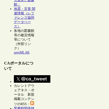
大震災と図書
館」
地震・災害 関
連情報（レフ
ァレンス協同
データベー
ス）
各地の図書館
等の被災情報
等について
（外部リン
ク）
saveMLAK
CAポータルにつ
いて
カレントアウ
ェアネス・ポ
ータル 新規
掲載コンテン
ツのRSS：
図書館関係雑