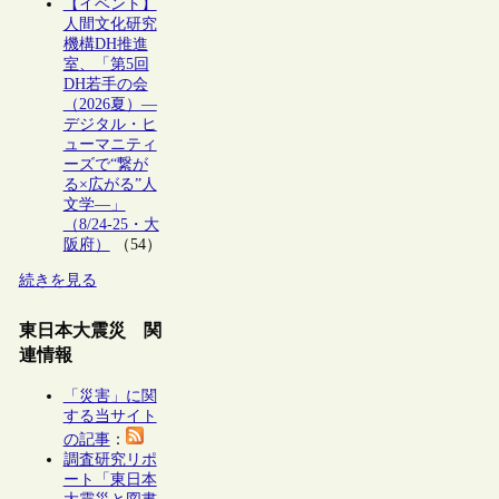
【イベント】
人間文化研究
機構DH推進
室、「第5回
DH若手の会
（2026夏）―
デジタル・ヒ
ューマニティ
ーズで“繋が
る×広がる”人
文学―」
（8/24-25・大
阪府）
（54）
続きを見る
東日本大震災 関
連情報
「災害」に関
する当サイト
の記事
：
調査研究リポ
ート「東日本