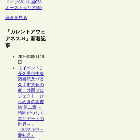
ドイツ
681
中国
638
オーストラリア
599
続きを見る
「カレントアウェ
アネス-R」新着記
事
2026年08月10
日
【イベント】
長久手市中央
図書館及び長
久手市文化の
家、共同プロ
ジェクト「ひ
らめきの図書
館 第二章 ～
時間がつなぐ
本とアートの
世界～」
（8/22-9/13・
愛知県）