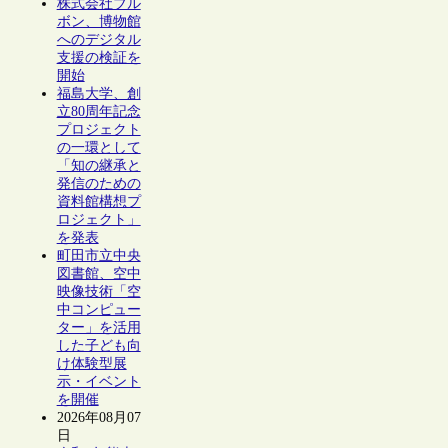
株式会社ブル
ボン、博物館
へのデジタル
支援の検証を
開始
福島大学、創
立80周年記念
プロジェクト
の一環として
「知の継承と
発信のための
資料館構想プ
ロジェクト」
を発表
町田市立中央
図書館、空中
映像技術「空
中コンピュー
ター」を活用
した子ども向
け体験型展
示・イベント
を開催
2026年08月07
日