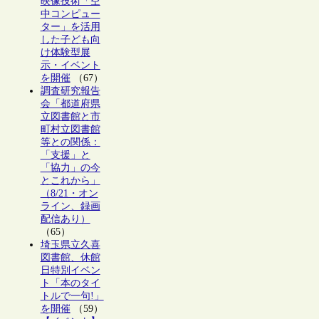
映像技術「空
中コンピュー
ター」を活用
した子ども向
け体験型展
示・イベント
を開催
（67）
調査研究報告
会「都道府県
立図書館と市
町村立図書館
等との関係：
「支援」と
「協力」の今
とこれから」
（8/21・オン
ライン、録画
配信あり）
（65）
埼玉県立久喜
図書館、休館
日特別イベン
ト「本のタイ
トルで一句!」
を開催
（59）