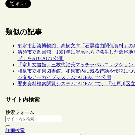
類似の記事
射水市新湊博物館、高樹文庫「石黒信由関係資料」の
清須市立図書館、1891年に濃尾地方で発生した濃尾
ブ」をADEACで公開
「寒川文書館／三枝惣治氏マッチラベルコレクション」
和泉市立和泉図書館、和泉市内に残る昔話や伝説につ
ジタルアーカイブシステム“ADEAC”で公開
歴史資料検索閲覧システム“ADEAC”で、『江戸川
サイト内検索
検索フォーム
詳細検索