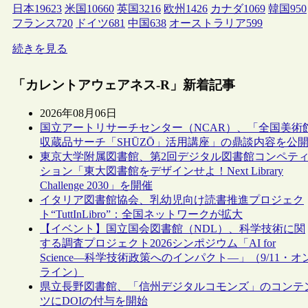
日本
19623
米国
10660
英国
3216
欧州
1426
カナダ
1069
韓国
950
フランス
720
ドイツ
681
中国
638
オーストラリア
599
続きを見る
「カレントアウェアネス-R」新着記事
2026年08月06日
国立アートリサーチセンター（NCAR）、「全国美術
収蔵品サーチ「SHŪZŌ」活用講座」の鼎談内容を公
東京大学附属図書館、第2回デジタル図書館コンペテ
ション「東大図書館をデザインせよ！Next Library
Challenge 2030」を開催
イタリア図書館協会、乳幼児向け読書推進プロジェク
ト“TuttInLibro”：全国ネットワークが拡大
【イベント】国立国会図書館（NDL）、科学技術に関
する調査プロジェクト2026シンポジウム「AI for
Science―科学技術政策へのインパクト―」（9/11・オ
ライン）
県立長野図書館、「信州デジタルコモンズ」のコンテ
ツにDOIの付与を開始