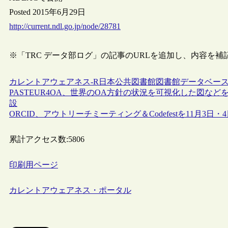
Posted 2015年6月29日
http://current.ndl.go.jp/node/28781
※「TRC データ部ログ」の記事のURLを追加し、内容を補記しま
カレントアウェアネス-R
日本
公共図書館
図書館
データベー
PASTEUR4OA、世界のOA方針の状況を可視化した図などを集めたウェブ
設
ORCID、アウトリーチミーティング＆Codefestを11月3日・
累計アクセス数:
5806
印刷用ページ
カレントアウェアネス・ポータル