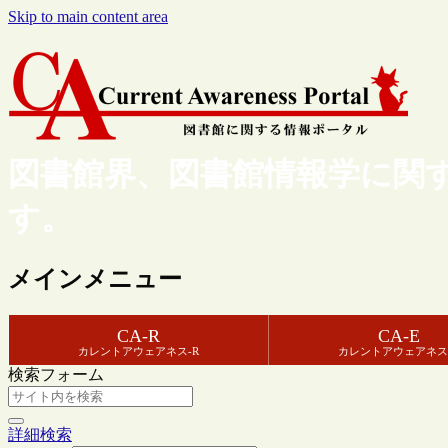
Skip to main content area
図書館界、図書館情報学に関
す。
メインメニュー
CA-R
CA-E
カレントアウェアネス-R
カレントアウェアネス
検索フォーム
詳細検索