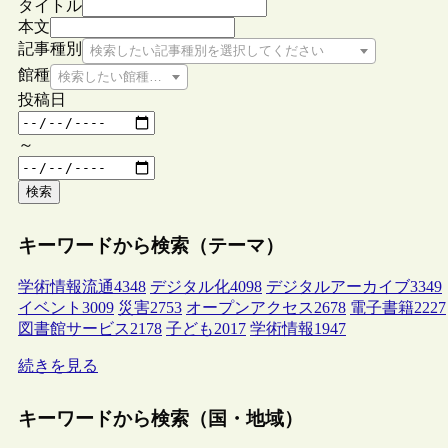
タイトル
本文
記事種別
検索したい記事種別を選択してください
館種
検索したい館種を選択してください
投稿日
～
検索
キーワードから検索（テーマ）
学術情報流通
4348
デジタル化
4098
デジタルアーカイブ
3349
イベント
3009
災害
2753
オープンアクセス
2678
電子書籍
2227
図書館サービス
2178
子ども
2017
学術情報
1947
続きを見る
キーワードから検索（国・地域）