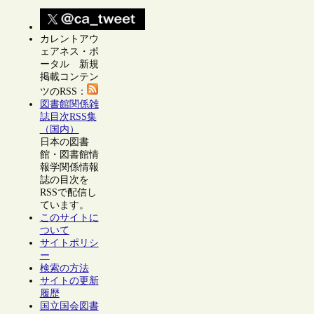
カレントアウ
ェアネス・ポ
ータル 新規
掲載コンテン
ツのRSS：
図書館関係雑
誌目次RSS集
（国内）
日本の図書
館・図書館情
報学関係情報
誌の目次を
RSSで配信し
ています。
このサイトに
ついて
サイトポリシ
ー
検索の方法
サイトの更新
履歴
国立国会図書