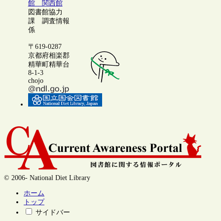
館 関西館
図書館協力
課 調査情報
係
〒619-0287
京都府相楽郡
精華町精華台
8-1-3
chojo
© 2006- National Diet Library
ホーム
トップ
サイドバー