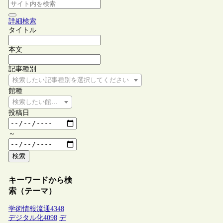
詳細検索
タイトル
本文
記事種別
検索したい記事種別を選択してください
館種
検索したい館種を選択してください
投稿日
～
検索
キーワードから検
索（テーマ）
学術情報流通
4348
デジタル化
4098
デ