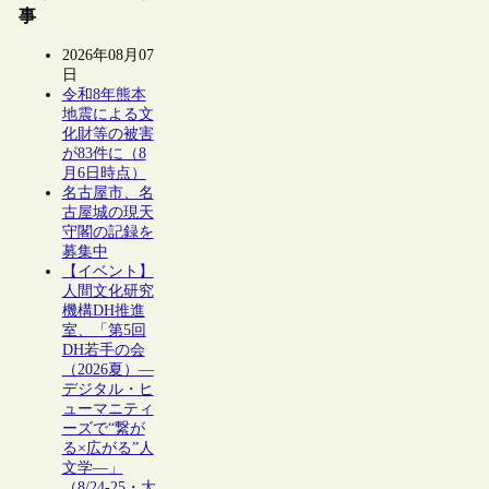
事
2026年08月07
日
令和8年熊本
地震による文
化財等の被害
が83件に（8
月6日時点）
名古屋市、名
古屋城の現天
守閣の記録を
募集中
【イベント】
人間文化研究
機構DH推進
室、「第5回
DH若手の会
（2026夏）―
デジタル・ヒ
ューマニティ
ーズで“繋が
る×広がる”人
文学―」
（8/24-25・大