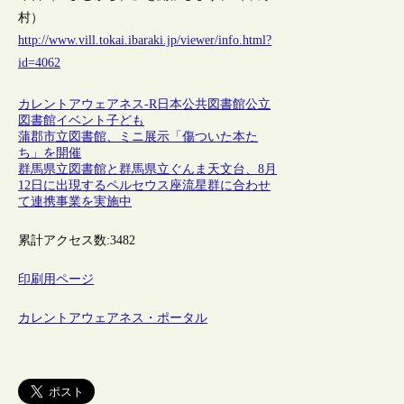
村）
http://www.vill.tokai.ibaraki.jp/viewer/info.html?
id=4062
カレントアウェアネス-R
日本
公共図書館
公立
図書館
イベント
子ども
蒲郡市立図書館、ミニ展示「傷ついた本た
ち」を開催
群馬県立図書館と群馬県立ぐんま天文台、8月
12日に出現するペルセウス座流星群に合わせ
て連携事業を実施中
累計アクセス数:
3482
印刷用ページ
カレントアウェアネス・ポータル