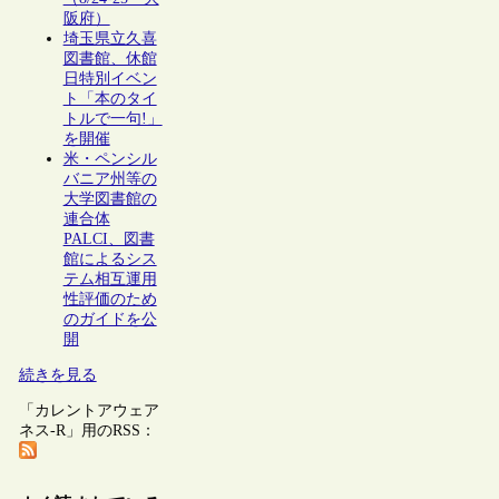
阪府）
埼玉県立久喜
図書館、休館
日特別イベン
ト「本のタイ
トルで一句!」
を開催
米・ペンシル
バニア州等の
大学図書館の
連合体
PALCI、図書
館によるシス
テム相互運用
性評価のため
のガイドを公
開
続きを見る
「カレントアウェア
ネス-R」用のRSS：