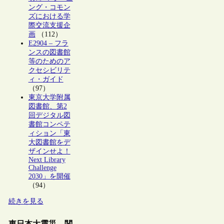
ング・コモン
ズにおける学
際交流支援企
画
（112）
E2904 – フラ
ンスの図書館
等のためのア
クセシビリテ
ィ・ガイド
（97）
東京大学附属
図書館、第2
回デジタル図
書館コンペテ
ィション「東
大図書館をデ
ザインせよ！
Next Library
Challenge
2030」を開催
（94）
続きを見る
東日本大震災 関