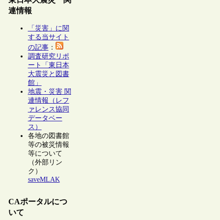
連情報
「災害」に関
する当サイト
の記事
：
調査研究リポ
ート「東日本
大震災と図書
館」
地震・災害 関
連情報（レフ
ァレンス協同
データベー
ス）
各地の図書館
等の被災情報
等について
（外部リン
ク）
saveMLAK
CAポータルにつ
いて