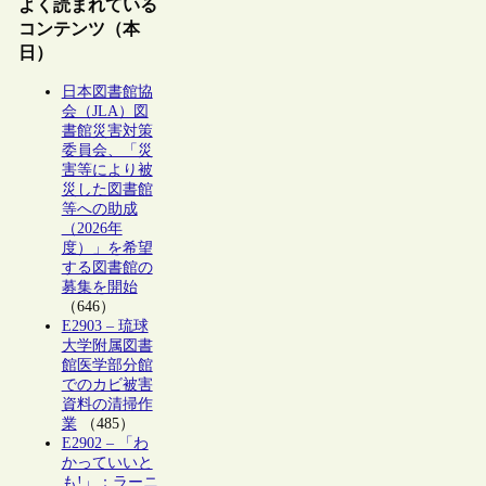
よく読まれている
コンテンツ（本
日）
日本図書館協
会（JLA）図
書館災害対策
委員会、「災
害等により被
災した図書館
等への助成
（2026年
度）」を希望
する図書館の
募集を開始
（646）
E2903 – 琉球
大学附属図書
館医学部分館
でのカビ被害
資料の清掃作
業
（485）
E2902 – 「わ
かっていいと
も!」：ラーニ