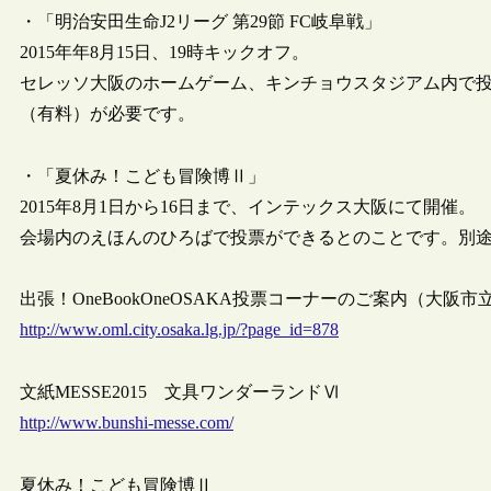
・「明治安田生命J2リーグ 第29節 FC岐阜戦」
2015年年8月15日、19時キックオフ。
セレッソ大阪のホームゲーム、キンチョウスタジアム内で
（有料）が必要です。
・「夏休み！こども冒険博Ⅱ」
2015年8月1日から16日まで、インテックス大阪にて開催。
会場内のえほんのひろばで投票ができるとのことです。別
出張！OneBookOneOSAKA投票コーナーのご案内（大阪市立図
http://www.oml.city.osaka.lg.jp/?page_id=878
文紙MESSE2015 文具ワンダーランドⅥ
http://www.bunshi-messe.com/
夏休み！こども冒険博Ⅱ