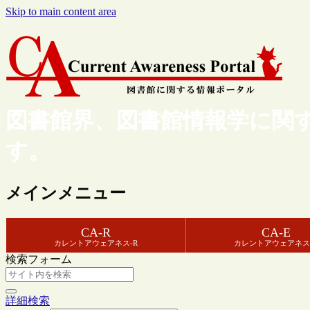
Skip to main content area
図書館界、図書館情報学に関
す。
メインメニュー
CA-R
CA-E
カレントアウェアネス-R
カレントアウェアネス
検索フォーム
詳細検索