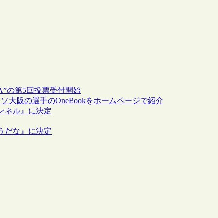
AKA”の第5回投票受付開始
大阪の選手のOneBookをホームページで紹介
ンネル』に決定
うだな』に決定