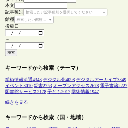
本文
記事種別
検索したい記事種別を選択してください
館種
検索したい館種を選択してください
投稿日
～
検索
キーワードから検索（テーマ）
学術情報流通
4348
デジタル化
4098
デジタルアーカイブ
3349
イベント
3010
災害
2753
オープンアクセス
2678
電子書籍
2227
図書館サービス
2178
子ども
2017
学術情報
1947
続きを見る
キーワードから検索（国・地域）