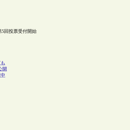
”の第5回投票受付開始
ども
公開
催中