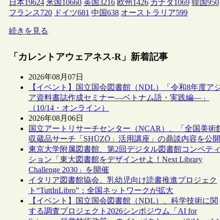
日本
19624
米国
10660
英国
3216
欧州
1426
カナダ
1069
韓国
950
フランス
720
ドイツ
681
中国
638
オーストラリア
599
続きを見る
「カレントアウェアネス-R」新着記事
2026年08月07日
【イベント】国立国会図書館（NDL）「令和8年度ア
ア資料書誌作成セミナー―ベトナム語・実践編―」
（10/14・オンライン）
2026年08月06日
国立アートリサーチセンター（NCAR）、「全国美術
収蔵品サーチ「SHŪZŌ」活用講座」の鼎談内容を公
東京大学附属図書館、第2回デジタル図書館コンペテ
ション「東大図書館をデザインせよ！Next Library
Challenge 2030」を開催
イタリア図書館協会、乳幼児向け読書推進プロジェク
ト“TuttInLibro”：全国ネットワークが拡大
【イベント】国立国会図書館（NDL）、科学技術に関
する調査プロジェクト2026シンポジウム「AI for