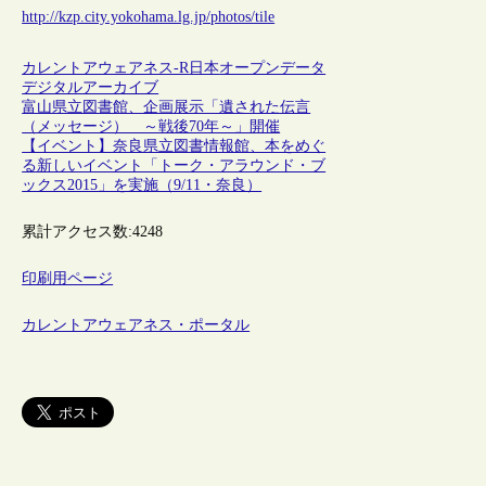
http://kzp.city.yokohama.lg.jp/photos/tile
カレントアウェアネス-R
日本
オープンデータ
デジタルアーカイブ
富山県立図書館、企画展示「遺された伝言
（メッセージ） ～戦後70年～」開催
【イベント】奈良県立図書情報館、本をめぐ
る新しいイベント「トーク・アラウンド・ブ
ックス2015」を実施（9/11・奈良）
累計アクセス数:
4248
印刷用ページ
カレントアウェアネス・ポータル