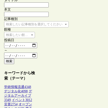
タイトル
本文
記事種別
検索したい記事種別を選択してください
館種
検索したい館種を選択してください
投稿日
～
検索
キーワードから検
索（テーマ）
学術情報流通
4348
デジタル化
4098
デ
ジタルアーカイブ
3349
イベント
3012
災害
2754
オープン