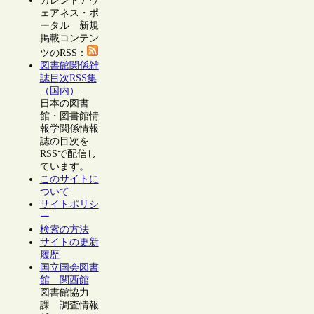
カレントアウ
ェアネス・ポ
ータル 新規
掲載コンテン
ツのRSS：
図書館関係雑
誌目次RSS集
（国内）
日本の図書
館・図書館情
報学関係情報
誌の目次を
RSSで配信し
ています。
このサイトに
ついて
サイトポリシ
ー
検索の方法
サイトの更新
履歴
国立国会図書
館 関西館
図書館協力
課 調査情報