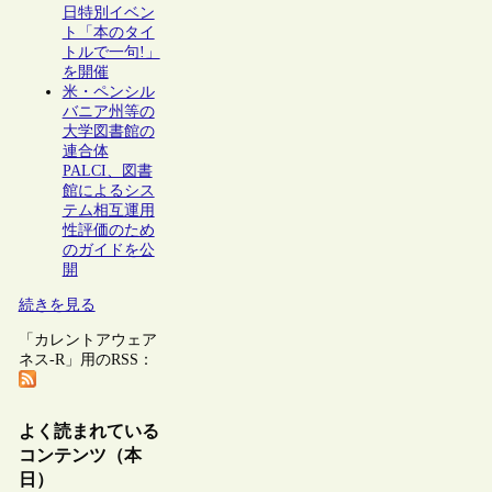
日特別イベン
ト「本のタイ
トルで一句!」
を開催
米・ペンシル
バニア州等の
大学図書館の
連合体
PALCI、図書
館によるシス
テム相互運用
性評価のため
のガイドを公
開
続きを見る
「カレントアウェア
ネス-R」用のRSS：
よく読まれている
コンテンツ（本
日）