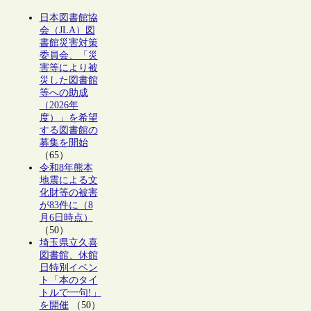
日本図書館協
会（JLA）図
書館災害対策
委員会、「災
害等により被
災した図書館
等への助成
（2026年
度）」を希望
する図書館の
募集を開始
（65）
令和8年熊本
地震による文
化財等の被害
が83件に（8
月6日時点）
（50）
埼玉県立久喜
図書館、休館
日特別イベン
ト「本のタイ
トルで一句!」
を開催
（50）