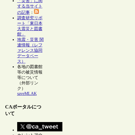
「災害」に関
する当サイト
の記事
：
調査研究リポ
ート「東日本
大震災と図書
館」
地震・災害 関
連情報（レフ
ァレンス協同
データベー
ス）
各地の図書館
等の被災情報
等について
（外部リン
ク）
saveMLAK
CAポータルにつ
いて