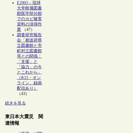
E2903 – 琉球
大学附属図書
館医学部分館
でのカビ被害
資料の清掃作
業
（47）
調査研究報告
会「都道府県
立図書館と市
町村立図書館
等との関係：
「支援」と
「協力」の今
とこれから」
（8/21・オン
ライン、録画
配信あり）
（43）
続きを見る
東日本大震災 関
連情報