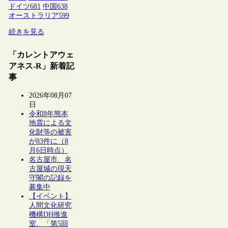
ドイツ
681
中国
638
オーストラリア
599
続きを見る
「カレントアウェ
アネス-R」新着記
事
2026年08月07
日
令和8年熊本
地震による文
化財等の被害
が83件に（8
月6日時点）
名古屋市、名
古屋城の現天
守閣の記録を
募集中
【イベント】
人間文化研究
機構DH推進
室、「第5回