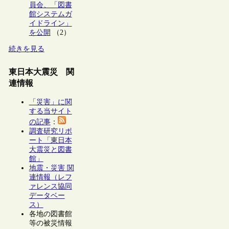
員会、「図書
館システムガ
イドライン」
を公開
（2）
続きを見る
東日本大震災 関
連情報
「災害」に関
する当サイト
の記事
：
調査研究リポ
ート「東日本
大震災と図書
館」
地震・災害 関
連情報（レフ
ァレンス協同
データベー
ス）
各地の図書館
等の被災情報