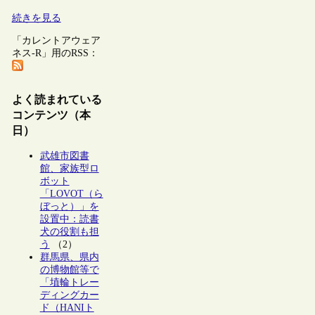
続きを見る
「カレントアウェア
ネス-R」用のRSS：
よく読まれている
コンテンツ（本
日）
武雄市図書
館、家族型ロ
ボット
「LOVOT（ら
ぼっと）」を
設置中：読書
犬の役割も担
う
（2）
群馬県、県内
の博物館等で
「埴輪トレー
ディングカー
ド（HANIト