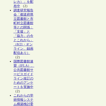
レカ）」を配
布中
（2）
調査研究報告
会「都道府県
立図書館と市
町村立図書館
等との関係：
「支援」と
「協力」の今
とこれから」
（8/21・オン
ライン、録画
配信あり）
（2）
国際図書館連
盟（IFLA）、
公共図書館サ
ービスガイド
ライン改訂の
ためのアンケ
ートを実施中
（2）
これからの学
術情報システ
ム構築検討委