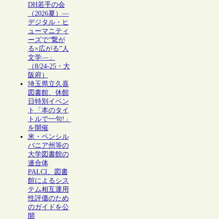
DH若手の会
（2026夏）―
デジタル・ヒ
ューマニティ
ーズで“繋が
る×広がる”人
文学―」
（8/24-25・大
阪府）
埼玉県立久喜
図書館、休館
日特別イベン
ト「本のタイ
トルで一句!」
を開催
米・ペンシル
バニア州等の
大学図書館の
連合体
PALCI、図書
館によるシス
テム相互運用
性評価のため
のガイドを公
開