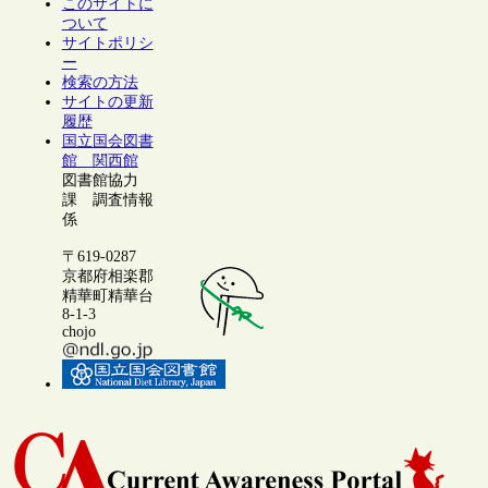
このサイトに
ついて
サイトポリシ
ー
検索の方法
サイトの更新
履歴
国立国会図書
館 関西館
図書館協力
課 調査情報
係
〒619-0287
京都府相楽郡
精華町精華台
8-1-3
chojo