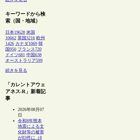
キーワードから検
索（国・地域）
日本
19628
米国
10662
英国
3216
欧州
1426
カナダ
1069
韓
国
950
フランス
720
ドイツ
681
中国
638
オーストラリア
599
続きを見る
「カレントアウェ
アネス-R」新着記
事
2026年08月07
日
令和8年熊本
地震による文
化財等の被害
が83件に（8