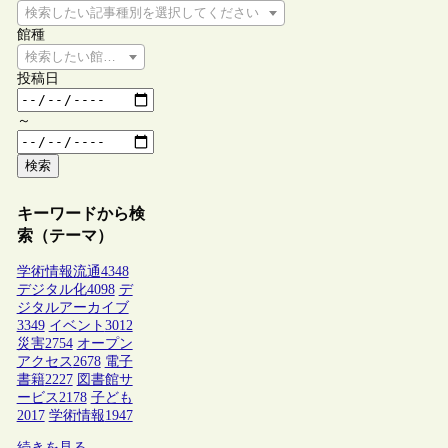
検索したい記事種別を選択してください
館種
検索したい館種を選択してください
投稿日
～
検索
キーワードから検
索（テーマ）
学術情報流通
4348
デジタル化
4098
デ
ジタルアーカイブ
3349
イベント
3012
災害
2754
オープン
アクセス
2678
電子
書籍
2227
図書館サ
ービス
2178
子ども
2017
学術情報
1947
続きを見る