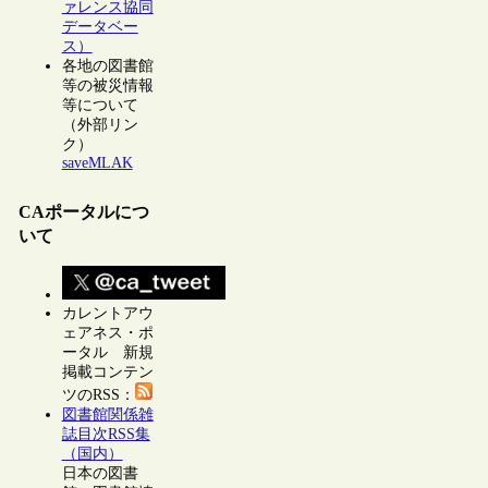
ァレンス協同
データベー
ス）
各地の図書館
等の被災情報
等について
（外部リン
ク）
saveMLAK
CAポータルにつ
いて
カレントアウ
ェアネス・ポ
ータル 新規
掲載コンテン
ツのRSS：
図書館関係雑
誌目次RSS集
（国内）
日本の図書