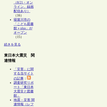
（8/21・オン
ライン、録画
配信あり）
（16）
寝屋川市の
「こども図書
館＋plus」が
オープン
（15）
続きを見る
東日本大震災 関
連情報
「災害」に関
する当サイト
の記事
：
調査研究リポ
ート「東日本
大震災と図書
館」
地震・災害 関
連情報（レフ