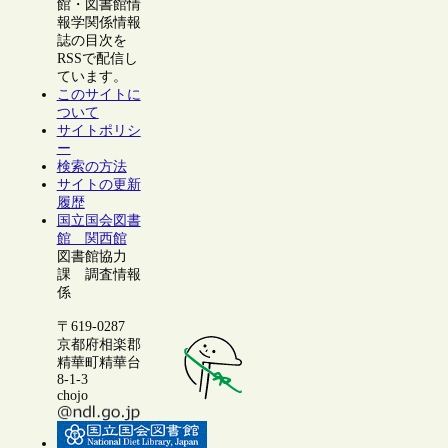
館・図書館情
報学関係情報
誌の目次を
RSSで配信し
ています。
このサイトに
ついて
サイトポリシ
ー
検索の方法
サイトの更新
履歴
国立国会図書
館 関西館
図書館協力
課 調査情報
係
〒619-0287
京都府相楽郡
精華町精華台
8-1-3
chojo