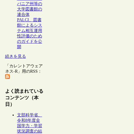
バニア州等の
大学図書館の
連合体
PALCI、図書
館によるシス
テム相互運用
性評価のため
のガイドを公
開
続きを見る
「カレントアウェア
ネス-R」用のRSS：
よく読まれている
コンテンツ（本
日）
文部科学省、
令和8年度全
国学力・学習
状況調査の結