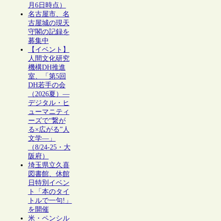
月6日時点）
名古屋市、名
古屋城の現天
守閣の記録を
募集中
【イベント】
人間文化研究
機構DH推進
室、「第5回
DH若手の会
（2026夏）―
デジタル・ヒ
ューマニティ
ーズで“繋が
る×広がる”人
文学―」
（8/24-25・大
阪府）
埼玉県立久喜
図書館、休館
日特別イベン
ト「本のタイ
トルで一句!」
を開催
米・ペンシル