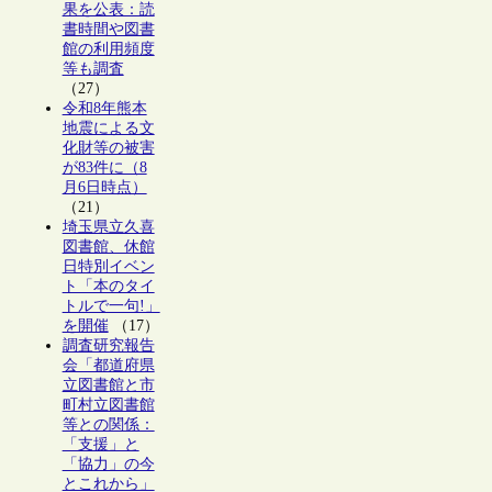
果を公表：読
書時間や図書
館の利用頻度
等も調査
（27）
令和8年熊本
地震による文
化財等の被害
が83件に（8
月6日時点）
（21）
埼玉県立久喜
図書館、休館
日特別イベン
ト「本のタイ
トルで一句!」
を開催
（17）
調査研究報告
会「都道府県
立図書館と市
町村立図書館
等との関係：
「支援」と
「協力」の今
とこれから」