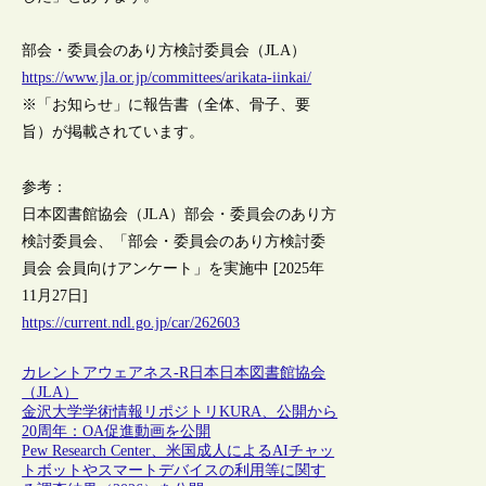
部会・委員会のあり方検討委員会（JLA）
https://www.jla.or.jp/committees/arikata-iinkai/
※「お知らせ」に報告書（全体、骨子、要
旨）が掲載されています。
参考：
日本図書館協会（JLA）部会・委員会のあり方
検討委員会、「部会・委員会のあり方検討委
員会 会員向けアンケート」を実施中 [2025年
11月27日]
https://current.ndl.go.jp/car/262603
カレントアウェアネス-R
日本
日本図書館協会
（JLA）
金沢大学学術情報リポジトリKURA、公開から
20周年：OA促進動画を公開
Pew Research Center、米国成人によるAIチャッ
トボットやスマートデバイスの利用等に関す