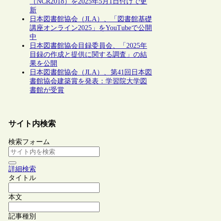
（NCR2018）を2025年5月1日付けで更
新
日本図書館協会（JLA）、「図書館基礎
講座オンライン2025」をYouTubeで公開
中
日本図書館協会目録委員会、「2025年
目録の作成と提供に関する調査」の結
果を公開
日本図書館協会（JLA）、第41回日本図
書館協会建築賞を発表：学習院大学図
書館が受賞
サイト内検索
検索フォーム
詳細検索
タイトル
本文
記事種別