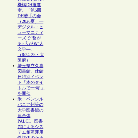
機構DH推進
室、「第5回
DH若手の会
（2026夏）―
デジタル・ヒ
ューマニティ
ーズで“繋が
る×広がる”人
文学―」
（8/24-25・大
阪府）
埼玉県立久喜
図書館、休館
日特別イベン
ト「本のタイ
トルで一句!」
を開催
米・ペンシル
バニア州等の
大学図書館の
連合体
PALCI、図書
館によるシス
テム相互運用
性評価のため