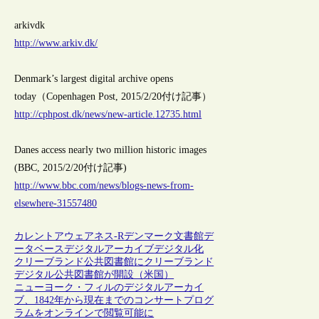
arkivdk
http://www.arkiv.dk/
Denmark’s largest digital archive opens
today（Copenhagen Post, 2015/2/20付け記事）
http://cphpost.dk/news/new-article.12735.html
Danes access nearly two million historic images
(BBC, 2015/2/20付け記事)
http://www.bbc.com/news/blogs-news-from-
elsewhere-31557480
カレントアウェアネス-R
デンマーク
文書館
デ
ータベース
デジタルアーカイブ
デジタル化
クリーブランド公共図書館にクリーブランド
デジタル公共図書館が開設（米国）
ニューヨーク・フィルのデジタルアーカイ
ブ、1842年から現在までのコンサートプログ
ラムをオンラインで閲覧可能に