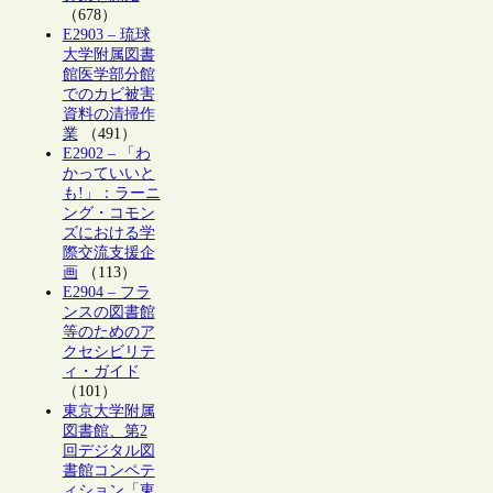
（678）
E2903 – 琉球
大学附属図書
館医学部分館
でのカビ被害
資料の清掃作
業
（491）
E2902 – 「わ
かっていいと
も!」：ラーニ
ング・コモン
ズにおける学
際交流支援企
画
（113）
E2904 – フラ
ンスの図書館
等のためのア
クセシビリテ
ィ・ガイド
（101）
東京大学附属
図書館、第2
回デジタル図
書館コンペテ
ィション「東