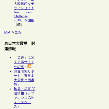
大図書館をデ
ザインせよ！
Next Library
Challenge
2030」を開催
（95）
続きを見る
東日本大震災 関
連情報
「災害」に関
する当サイト
の記事
：
調査研究リポ
ート「東日本
大震災と図書
館」
地震・災害 関
連情報（レフ
ァレンス協同
データベー
ス）