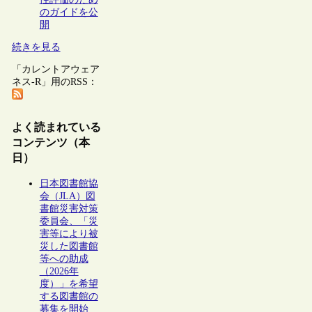
のガイドを公
開
続きを見る
「カレントアウェア
ネス-R」用のRSS：
よく読まれている
コンテンツ（本
日）
日本図書館協
会（JLA）図
書館災害対策
委員会、「災
害等により被
災した図書館
等への助成
（2026年
度）」を希望
する図書館の
募集を開始