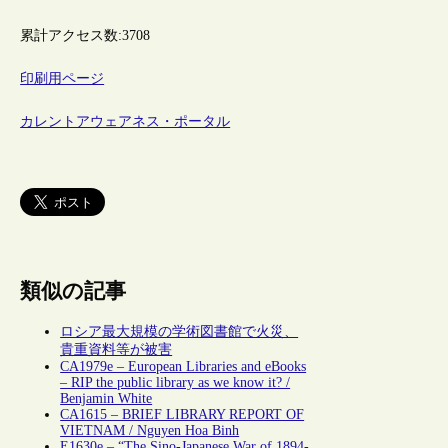
累計アクセス数:
3708
印刷用ページ
カレントアウェアネス・ポータル
類似の記事
ロシア最大規模の学術図書館で火災、
貴重資料等が被害
CA1979e – European Libraries and eBooks
– RIP the public library as we know it? /
Benjamin White
CA1615 – BRIEF LIBRARY REPORT OF
VIETNAM / Nguyen Hoa Binh
E1630e – “The Sino-Japanese War of 1894-