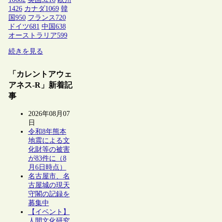
1426
カナダ
1069
韓
国
950
フランス
720
ドイツ
681
中国
638
オーストラリア
599
続きを見る
「カレントアウェ
アネス-R」新着記
事
2026年08月07
日
令和8年熊本
地震による文
化財等の被害
が83件に（8
月6日時点）
名古屋市、名
古屋城の現天
守閣の記録を
募集中
【イベント】
人間文化研究