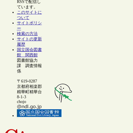
RSSで配信し
ています。
このサイトに
ついて
サイトポリシ
ー
検索の方法
サイトの更新
履歴
国立国会図書
館 関西館
図書館協力
課 調査情報
係
〒619-0287
京都府相楽郡
精華町精華台
8-1-3
chojo