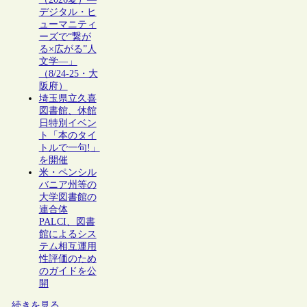
デジタル・ヒ
ューマニティ
ーズで“繋が
る×広がる”人
文学―」
（8/24-25・大
阪府）
埼玉県立久喜
図書館、休館
日特別イベン
ト「本のタイ
トルで一句!」
を開催
米・ペンシル
バニア州等の
大学図書館の
連合体
PALCI、図書
館によるシス
テム相互運用
性評価のため
のガイドを公
開
続きを見る