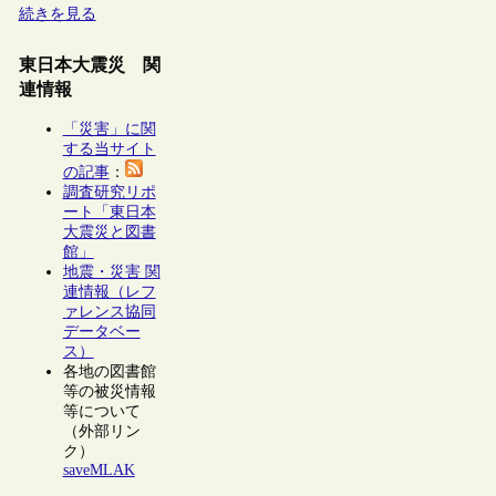
続きを見る
東日本大震災 関
連情報
「災害」に関
する当サイト
の記事
：
調査研究リポ
ート「東日本
大震災と図書
館」
地震・災害 関
連情報（レフ
ァレンス協同
データベー
ス）
各地の図書館
等の被災情報
等について
（外部リン
ク）
saveMLAK