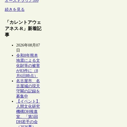
オーストラリア
599
続きを見る
「カレントアウェ
アネス-R」新着記
事
2026年08月07
日
令和8年熊本
地震による文
化財等の被害
が83件に（8
月6日時点）
名古屋市、名
古屋城の現天
守閣の記録を
募集中
【イベント】
人間文化研究
機構DH推進
室、「第5回
DH若手の会
（2026夏）―