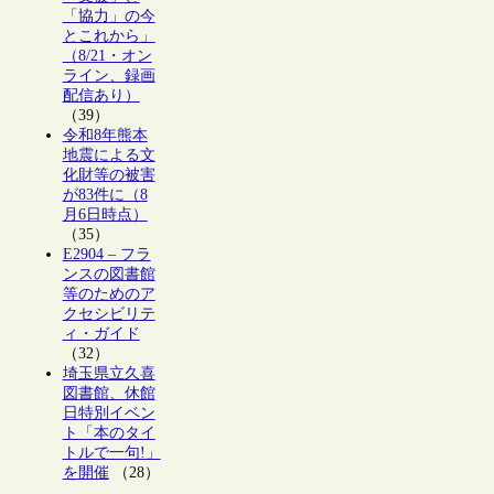
「協力」の今
とこれから」
（8/21・オン
ライン、録画
配信あり）
（39）
令和8年熊本
地震による文
化財等の被害
が83件に（8
月6日時点）
（35）
E2904 – フラ
ンスの図書館
等のためのア
クセシビリテ
ィ・ガイド
（32）
埼玉県立久喜
図書館、休館
日特別イベン
ト「本のタイ
トルで一句!」
を開催
（28）