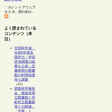
「カレントアウェア
ネス-R」用のRSS：
よく読まれている
コンテンツ（本
日）
文部科学省、
令和8年度全
国学力・学習
状況調査の結
果を公表：読
書時間や図書
館の利用頻度
等も調査
（43）
調査研究報告
会「都道府県
立図書館と市
町村立図書館
等との関係：
「支援」と