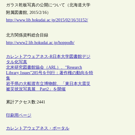
ガラス乾板写真の公開について（北海道大学
附属図書館, 2015/2/16）
http://www.lib.hokudai.ac.jp/2015/02/16/31152/
北方関係資料総合目録
http://www2.lib.hokudai.ac.jp/hoppodb/
カレントアウェアネス-R
日本
大学図書館
デジ
タル化
写真
北米研究図書館協会（ARL）、“Research
Library Issues”285号を刊行：著作権の動向を特
集
岩手県の大船渡市立博物館、「東日本大震災
被災状況写真展 Part2」を開催
累計アクセス数:
2441
印刷用ページ
カレントアウェアネス・ポータル