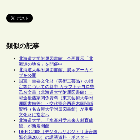
類似の記事
北海道大学附属図書館、企画展示「北
海道の地名」を開催中
北海道大学附属図書館、展示アーカイ
ブを公開
国宝・重要文化財（美術工芸品）の指
定等についての答申:カラフトナヨロ惣
乙名文書（北海道大学附属図書館）・
彫金後藤家関係資料（東京藝術大学附
属図書館等）・交代寄合西高木家関係
資料（名古屋大学附属図書館）が重要
文化財に指定へ
北海道大学、「水産科学未来人材育成
館」が新規開館
DRFIC2008（デジタルリポジトリ連合国
際会議2008）の講演資料・ポスター