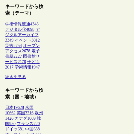
キーワードから検
索（テーマ）
学術情報流通
4348
デジタル化
4098
デ
ジタルアーカイブ
3349
イベント
3012
災害
2754
オープン
アクセス
2678
電子
書籍
2227
図書館サ
ービス
2178
子ども
2017
学術情報
1947
続きを見る
キーワードから検
索（国・地域）
日本
19628
米国
10662
英国
3216
欧州
1426
カナダ
1069
韓
国
950
フランス
720
ドイツ
681
中国
638