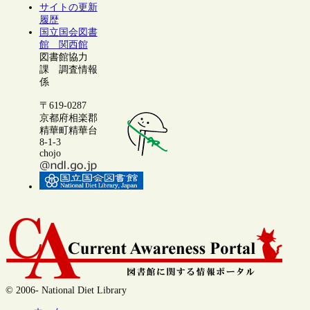
サイトの更新
履歴
国立国会図書
館 関西館
図書館協力
課 調査情報
係
〒619-0287
京都府相楽郡
精華町精華台
8-1-3
chojo
© 2006- National Diet Library