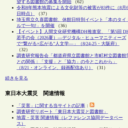
望する図書館の募集を開始
（62）
令和8年熊本地震による文化財等の被害が83件に（8月
日時点）
（37）
埼玉県立久喜図書館、休館日特別イベント「本のタイ
ルで一句!」を開催
（36）
【イベント】人間文化研究機構DH推進室、「第5回 D
若手の会（2026夏）―デジタル・ヒューマニティーズ
で“繋がる×広がる”人文学―」（8/24-25・大阪府）
（32）
調査研究報告会「都道府県立図書館と市町村立図書館
との関係：「支援」と「協力」の今とこれから」
（8/21・オンライン、録画配信あり）
（31）
続きを見る
東日本大震災 関連情報
「災害」に関する当サイトの記事
：
調査研究リポート「東日本大震災と図書館」
地震・災害 関連情報（レファレンス協同データベー
ス）