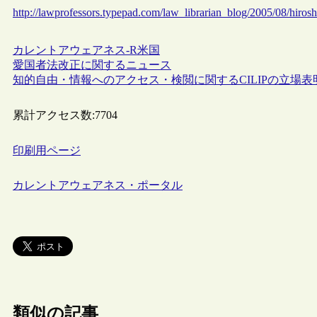
http://lawprofessors.typepad.com/law_librarian_blog/2005/08/hiro
カレントアウェアネス-R
米国
愛国者法改正に関するニュース
知的自由・情報へのアクセス・検閲に関するCILIPの立場表
累計アクセス数:
7704
印刷用ページ
カレントアウェアネス・ポータル
類似の記事