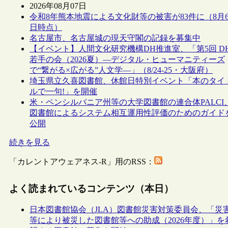
2026年08月07日
令和8年熊本地震による文化財等の被害が83件に（8月
日時点）
名古屋市、名古屋城の現天守閣の記録を募集中
【イベント】人間文化研究機構DH推進室、「第5回 D
若手の会（2026夏）―デジタル・ヒューマニティーズ
で“繋がる×広がる”人文学―」（8/24-25・大阪府）
埼玉県立久喜図書館、休館日特別イベント「本のタイ
ルで一句!」を開催
米・ペンシルバニア州等の大学図書館の連合体PALCI
図書館によるシステム相互運用性評価のためのガイド
公開
続きを見る
「カレントアウェアネス-R」用のRSS：
よく読まれているコンテンツ（本日）
日本図書館協会（JLA）図書館災害対策委員会、「災
等により被災した図書館等への助成（2026年度）」を