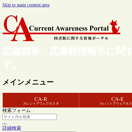
Skip to main content area
図書館界、図書館情報学に関
す。
メインメニュー
CA-R
CA-E
カレントアウェアネス-R
カレントアウェアネス
検索フォーム
詳細検索