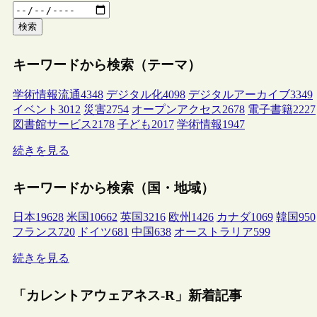
検索
キーワードから検索（テーマ）
学術情報流通
4348
デジタル化
4098
デジタルアーカイブ
3349
イベント
3012
災害
2754
オープンアクセス
2678
電子書籍
2227
図書館サービス
2178
子ども
2017
学術情報
1947
続きを見る
キーワードから検索（国・地域）
日本
19628
米国
10662
英国
3216
欧州
1426
カナダ
1069
韓国
950
フランス
720
ドイツ
681
中国
638
オーストラリア
599
続きを見る
「カレントアウェアネス-R」新着記事