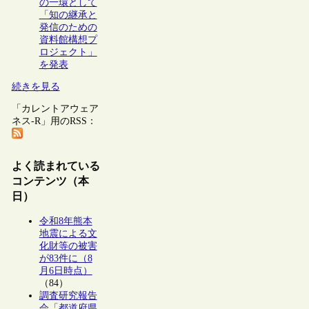
の一環として
「知の継承と
発信のための
資料館構想プ
ロジェクト」
を発表
続きを見る
「カレントアウェア
ネス-R」用のRSS：
よく読まれている
コンテンツ（本
日）
令和8年熊本
地震による文
化財等の被害
が83件に（8
月6日時点）
（84）
調査研究報告
会「都道府県