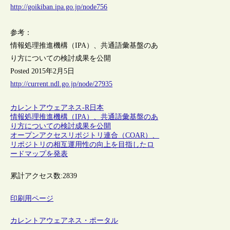
http://goikiban.ipa.go.jp/node756
参考：
情報処理推進機構（IPA）、共通語彙基盤のあ
り方についての検討成果を公開
Posted 2015年2月5日
http://current.ndl.go.jp/node/27935
カレントアウェアネス-R
日本
情報処理推進機構（IPA）、共通語彙基盤のあ
り方についての検討成果を公開
オープンアクセスリポジトリ連合（COAR）、
リポジトリの相互運用性の向上を目指したロ
ードマップを発表
累計アクセス数:
2839
印刷用ページ
カレントアウェアネス・ポータル