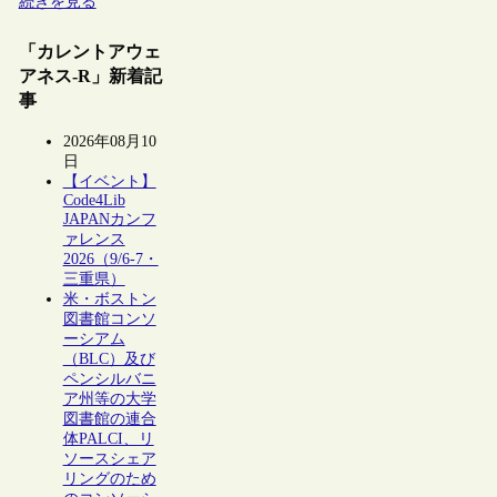
続きを見る
「カレントアウェ
アネス-R」新着記
事
2026年08月10
日
【イベント】
Code4Lib
JAPANカンフ
ァレンス
2026（9/6-7・
三重県）
米・ボストン
図書館コンソ
ーシアム
（BLC）及び
ペンシルバニ
ア州等の大学
図書館の連合
体PALCI、リ
ソースシェア
リングのため