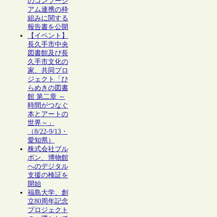
のコンソーシ
アム連携の枠
組みに関する
報告書を公開
【イベント】
長久手市中央
図書館及び長
久手市文化の
家、共同プロ
ジェクト「ひ
らめきの図書
館 第二章 ～
時間がつなぐ
本とアートの
世界～」
（8/22-9/13・
愛知県）
株式会社ブル
ボン、博物館
へのデジタル
支援の検証を
開始
福島大学、創
立80周年記念
プロジェクト