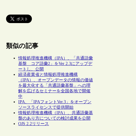
類似の記事
情報処理推進機構（IPA）、「共通語彙
基盤 コア語彙2」をVer 2.3にアップデ
ートし、公開
経済産業省と情報処理推進機構
（IPA）、オープンデータの情報の価値
を最大化する「共通語彙基盤」への理
解を広げるセミナーを全国各地で開催
中
IPA、「IPAフォントVer.3」をオープン
ソースライセンスで提供開始
情報処理推進機構（IPA）、共通語彙基
盤のあり方についての検討成果を公開
OJS 2.2リリース