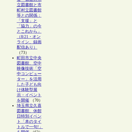
立図書館と市
町村立図書館
等との関係：
「支援」と
「協力」の今
とこれから」
（8/21・オン
ライン、録画
配信あり）
（73）
町田市立中央
図書館、空中
映像技術「空
中コンピュー
ター」を活用
した子ども向
け体験型展
示・イベント
を開催
（70）
埼玉県立久喜
図書館、休館
日特別イベン
ト「本のタイ
トルで一句!」