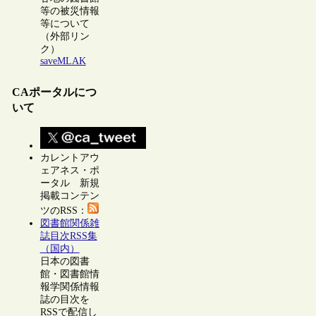
等の被災情報
等について
（外部リン
ク）
saveMLAK
CAポータルにつ
いて
カレントアウ
ェアネス・ポ
ータル 新規
掲載コンテン
ツのRSS：
図書館関係雑
誌目次RSS集
（国内）
日本の図書
館・図書館情
報学関係情報
誌の目次を
RSSで配信し