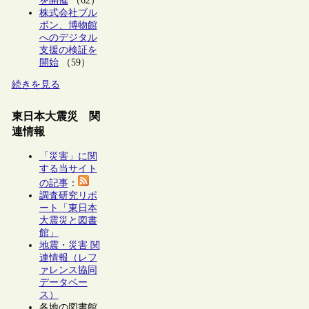
を開催
（62）
株式会社ブル
ボン、博物館
へのデジタル
支援の検証を
開始
（59）
続きを見る
東日本大震災 関
連情報
「災害」に関
する当サイト
の記事
：
調査研究リポ
ート「東日本
大震災と図書
館」
地震・災害 関
連情報（レフ
ァレンス協同
データベー
ス）
各地の図書館