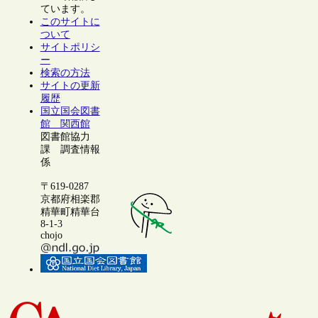
ています。
このサイトに
ついて
サイトポリシ
ー
検索の方法
サイトの更新
履歴
国立国会図書
館 関西館
図書館協力
課 調査情報
係
〒619-0287
京都府相楽郡
精華町精華台
8-1-3
chojo