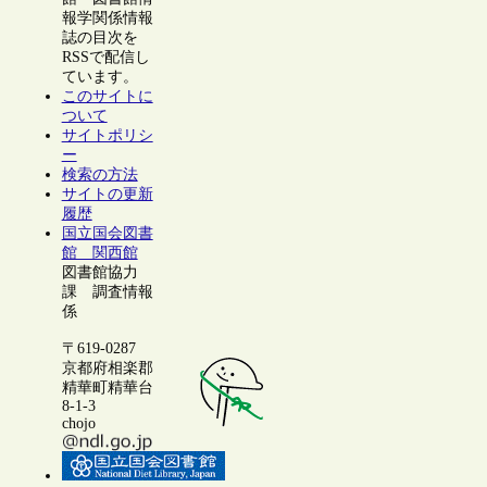
報学関係情報
誌の目次を
RSSで配信し
ています。
このサイトに
ついて
サイトポリシ
ー
検索の方法
サイトの更新
履歴
国立国会図書
館 関西館
図書館協力
課 調査情報
係
〒619-0287
京都府相楽郡
精華町精華台
8-1-3
chojo