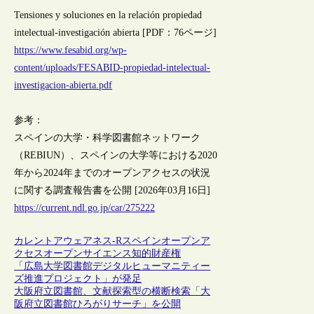
Tensiones y soluciones en la relación propiedad
intelectual-investigación abierta [PDF：76ページ]
https://www.fesabid.org/wp-
content/uploads/FESABID-propiedad-intelectual-
investigacion-abierta.pdf
参考：
スペインの大学・科学図書館ネットワーク
（REBIUN）、スペインの大学等における2020
年から2024年までのオープンアクセスの状況
に関する調査報告書を公開 [2026年03月16日]
https://current.ndl.go.jp/car/275222
カレントアウェアネス-R
スペイン
オープンア
クセス
オープンサイエンス
知的財産権
「広島大学図書館デジタルヒューマニティー
ズ推進プロジェクト」が発足
大阪府立図書館、文献探索型の横断検索「大
阪府立図書館ひろがりサーチ」を公開