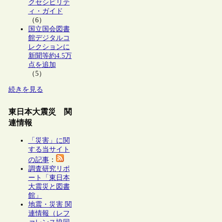
クセシビリテ
ィ・ガイド
（6）
国立国会図書
館デジタルコ
レクションに
新聞等約4.5万
点を追加
（5）
続きを見る
東日本大震災 関
連情報
「災害」に関
する当サイト
の記事
：
調査研究リポ
ート「東日本
大震災と図書
館」
地震・災害 関
連情報（レフ