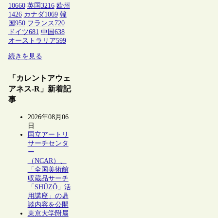
10660
英国
3216
欧州
1426
カナダ
1069
韓
国
950
フランス
720
ドイツ
681
中国
638
オーストラリア
599
続きを見る
「カレントアウェ
アネス-R」新着記
事
2026年08月06
日
国立アートリ
サーチセンタ
ー
（NCAR）、
「全国美術館
収蔵品サーチ
「SHŪZŌ」活
用講座」の鼎
談内容を公開
東京大学附属