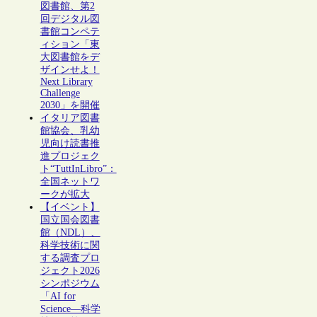
図書館、第2
回デジタル図
書館コンペテ
ィション「東
大図書館をデ
ザインせよ！
Next Library
Challenge
2030」を開催
イタリア図書
館協会、乳幼
児向け読書推
進プロジェク
ト“TuttInLibro”：
全国ネットワ
ークが拡大
【イベント】
国立国会図書
館（NDL）、
科学技術に関
する調査プロ
ジェクト2026
シンポジウム
「AI for
Science―科学