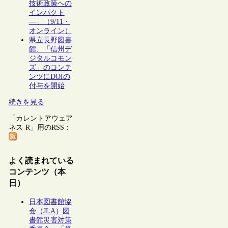
技術政策への
インパクト
―」（9/11・
オンライン）
県立長野図書
館、「信州デ
ジタルコモン
ズ」のコンテ
ンツにDOIの
付与を開始
続きを見る
「カレントアウェア
ネス-R」用のRSS：
よく読まれている
コンテンツ（本
日）
日本図書館協
会（JLA）図
書館災害対策