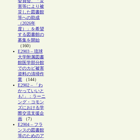
委員会、「災
害等により被
災した図書館
等への助成
（2026年
度）」を希望
する図書館の
募集を開始
（160）
E2903 – 琉球
大学附属図書
館医学部分館
でのカビ被害
資料の清掃作
業
（144）
E2902 – 「わ
かっていいと
も!」：ラーニ
ング・コモン
ズにおける学
際交流支援企
画
（7）
E2904 – フラ
ンスの図書館
等のためのア