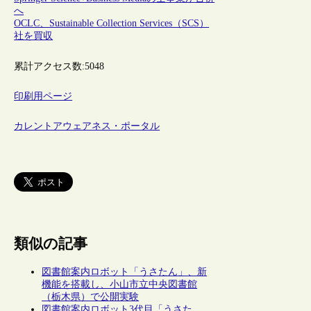
へ
OCLC、Sustainable Collection Services（SCS）
社を買収
累計アクセス数:
5048
印刷用ページ
カレントアウェアネス・ポータル
類似の記事
図書館案内ロボット「うさたん」、新
機能を搭載し、小山市立中央図書館
（栃木県）で公開実験
図書館案内ロボット3代目「うさた