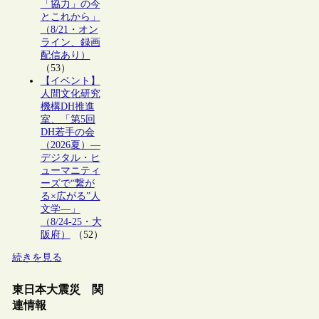
「協力」の今
とこれから」
（8/21・オン
ライン、録画
配信あり）
（53）
【イベント】
人間文化研究
機構DH推進
室、「第5回
DH若手の会
（2026夏）―
デジタル・ヒ
ューマニティ
ーズで“繋が
る×広がる”人
文学―」
（8/24-25・大
阪府）
（52）
続きを見る
東日本大震災 関
連情報