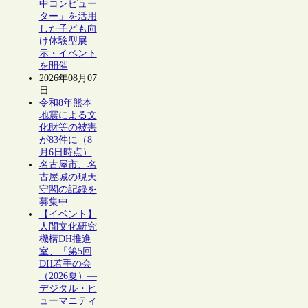
中コンピュー
ター」を活用
した子ども向
け体験型展
示・イベント
を開催
2026年08月07
日
令和8年熊本
地震による文
化財等の被害
が83件に（8
月6日時点）
名古屋市、名
古屋城の現天
守閣の記録を
募集中
【イベント】
人間文化研究
機構DH推進
室、「第5回
DH若手の会
（2026夏）―
デジタル・ヒ
ューマニティ