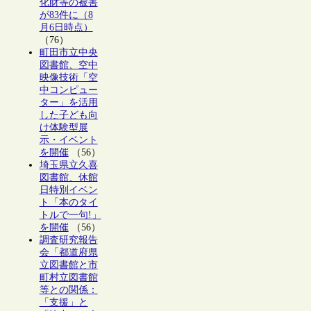
化財等の被害
が83件に（8
月6日時点）
（76）
町田市立中央
図書館、空中
映像技術「空
中コンピュー
ター」を活用
した子ども向
け体験型展
示・イベント
を開催
（56）
埼玉県立久喜
図書館、休館
日特別イベン
ト「本のタイ
トルで一句!」
を開催
（56）
調査研究報告
会「都道府県
立図書館と市
町村立図書館
等との関係：
「支援」と