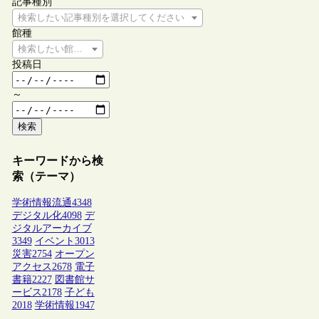
記事種別
検索したい記事種別を選択してください
館種
検索したい館種を選択してください
投稿日
～
検索
キーワードから検
索（テーマ）
学術情報流通
4348
デジタル化
4098
デ
ジタルアーカイブ
3349
イベント
3013
災害
2754
オープン
アクセス
2678
電子
書籍
2227
図書館サ
ービス
2178
子ども
2018
学術情報
1947