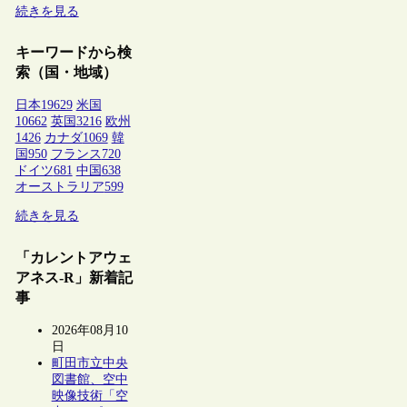
続きを見る
キーワードから検
索（国・地域）
日本
19629
米国
10662
英国
3216
欧州
1426
カナダ
1069
韓
国
950
フランス
720
ドイツ
681
中国
638
オーストラリア
599
続きを見る
「カレントアウェ
アネス-R」新着記
事
2026年08月10
日
町田市立中央
図書館、空中
映像技術「空