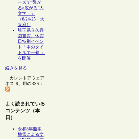
ーズで“繋が
る×広がる”人
文学―」
（8/24-25・大
阪府）
埼玉県立久喜
図書館、休館
日特別イベン
ト「本のタイ
トルで一句!」
を開催
続きを見る
「カレントアウェア
ネス-R」用のRSS：
よく読まれている
コンテンツ（本
日）
令和8年熊本
地震による文