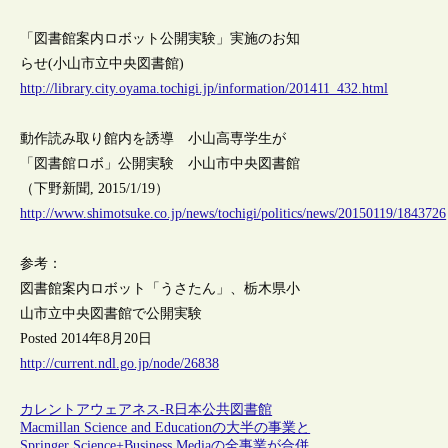
「図書館案内ロボット公開実験」実施のお知
らせ(小山市立中央図書館)
http://library.city.oyama.tochigi.jp/information/201411_432.html
動作読み取り館内を誘導 小山高専学生が
「図書館ロボ」公開実験 小山市中央図書館
（下野新聞, 2015/1/19）
http://www.shimotsuke.co.jp/news/tochigi/politics/news/20150119/1843726
参考：
図書館案内ロボット「うさたん」、栃木県小
山市立中央図書館で公開実験
Posted 2014年8月20日
http://current.ndl.go.jp/node/26838
カレントアウェアネス-R
日本
公共図書館
Macmillan Science and Educationの大半の事業と
Springer Science+Business Mediaの全事業が合併