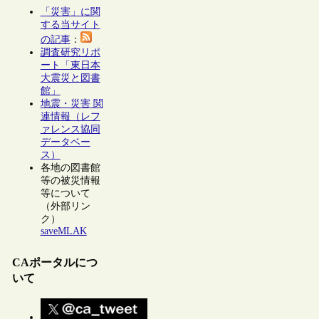
「災害」に関
する当サイト
の記事
：
調査研究リポ
ート「東日本
大震災と図書
館」
地震・災害 関
連情報（レフ
ァレンス協同
データベー
ス）
各地の図書館
等の被災情報
等について
（外部リン
ク）
saveMLAK
CAポータルにつ
いて