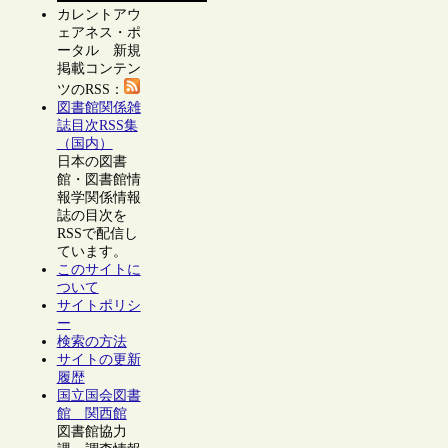
カレントアウ
ェアネス・ポ
ータル 新規
掲載コンテン
ツのRSS：
図書館関係雑
誌目次RSS集
（国内）
日本の図書
館・図書館情
報学関係情報
誌の目次を
RSSで配信し
ています。
このサイトに
ついて
サイトポリシ
ー
検索の方法
サイトの更新
履歴
国立国会図書
館 関西館
図書館協力